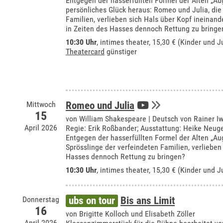
Entgegen der hasserfüllten Formel der Alten „Au
persönliches Glück heraus: Romeo und Julia, die
Familien, verlieben sich Hals über Kopf ineinan
in Zeiten des Hasses dennoch Rettung zu bringe
10:30 Uhr
,
intimes theater
, 15,30 € (Kinder und J
Theatercard
günstiger
Mittwoch
Romeo und Julia
15
von William Shakespeare | Deutsch von Rainer I
April 2026
Regie: Erik Roßbander; Ausstattung: Heike Neug
Entgegen der hasserfüllten Formel der Alten „Au
Sprösslinge der verfeindeten Familien, verliebe
Hasses dennoch Rettung zu bringen?
10:30 Uhr
,
intimes theater
, 15,30 € (Kinder und J
Donnerstag
ubs on tour
Bis ans Limit
16
von Brigitte Kolloch und Elisabeth Zöller
April 2026