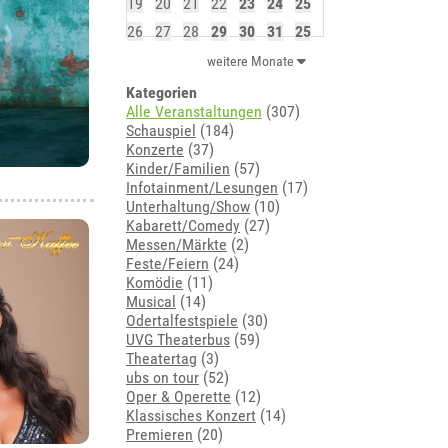
19
20
21
22
23
24
25
26
27
28
29
30
31
25
weitere Monate
Kategorien
Alle Veranstaltungen
(307)
Schauspiel
(184)
Konzerte
(37)
Kinder/Familien
(57)
Infotainment/Lesungen
(17)
Unterhaltung/Show
(10)
Kabarett/Comedy
(27)
Messen/Märkte
(2)
Feste/Feiern
(24)
Komödie
(11)
Musical
(14)
Odertalfestspiele
(30)
UVG Theaterbus
(59)
Theatertag
(3)
ubs on tour
(52)
Oper & Operette
(12)
Klassisches Konzert
(14)
Premieren
(20)