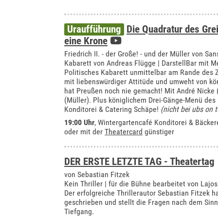
Uraufführung
Die Quadratur des Gre
eine Krone
Friedrich II. - der Große! - und der Müller von Sa
Kabarett von Andreas Flügge | DarstellBar mit 
Politisches Kabarett unmittelbar am Rande des Ze
mit liebenswürdiger Attitüde und umweht von kö
hat Preußen noch nie gemacht! Mit André Nicke 
(Müller). Plus königlichem Drei-Gänge-Menü de
Konditorei & Catering Schäpe!
(nicht bei ubs on t
19:00 Uhr
,
Wintergartencafé Konditorei & Bäcker
oder mit der
Theatercard
günstiger
DER ERSTE LETZTE TAG - Theatertag
von Sebastian Fitzek
Kein Thriller | für die Bühne bearbeitet von Lajo
Der erfolgreiche Thrillerautor Sebastian Fitzek ha
geschrieben und stellt die Fragen nach dem Sin
Tiefgang.