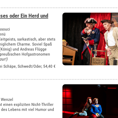
ises oder Ein Herd und
nssouci
Menü
itgeists, sarkastisch, aber stets
niglichem Charme. Soviel Spaß
(König) und Andreas Flügge
s preußischen Hofgastronomen
our!)
ei Schäpe, Schwedt/Oder
, 54,40 €
s Wenzel
t einen expliziten Nicht-Thriller
n des Lebens mit viel Humor und