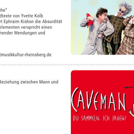
che“
dtexte von Yvette Kolb
rvt Ephraim Kishon die Absurdität
elementen verspricht einen
schender Wendungen und
musikkultur-rheinsberg.de
e Beziehung zwischen Mann und