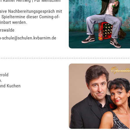
n Rainer Hertwig | Für Menschen
sive Nachbereitungsgespräch mit
Spieltermine dieser Coming-of-
inbart werden.
erswalde
m-schule@schulen.kvbarnim.de
erold
o.
 und Kuchen