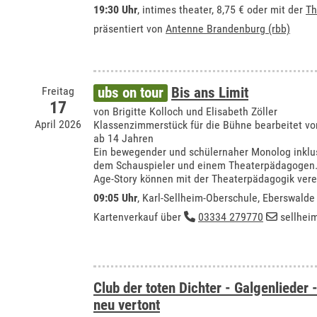
19:30 Uhr
,
intimes theater
, 8,75 € oder mit der
Th
präsentiert von
Antenne Brandenburg (rbb)
Freitag
ubs on tour
Bis ans Limit
17
von Brigitte Kolloch und Elisabeth Zöller
April 2026
Klassenzimmerstück für die Bühne bearbeitet vo
ab 14 Jahren
Ein bewegender und schülernaher Monolog inklu
dem Schauspieler und einem Theaterpädagogen. 
Age-Story können mit der Theaterpädagogik vere
09:05 Uhr
,
Karl-Sellheim-Oberschule, Eberswalde
Kartenverkauf über
03334 279770
sellhei
Club der toten Dichter - Galgenlieder
neu vertont