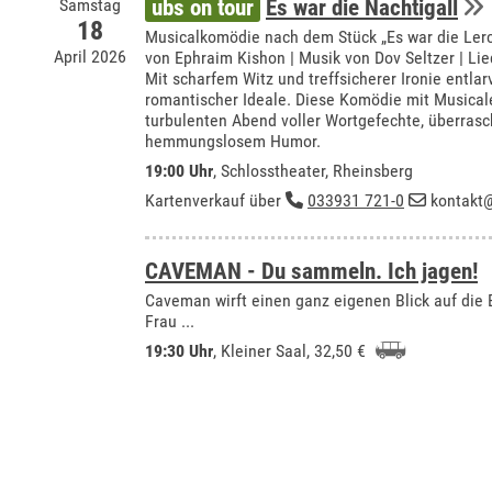
Samstag
ubs on tour
Es war die Nachtigall
18
Musicalkomödie nach dem Stück „Es war die Ler
April 2026
von Ephraim Kishon | Musik von Dov Seltzer | Lie
Mit scharfem Witz und treffsicherer Ironie entla
romantischer Ideale. Diese Komödie mit Musical
turbulenten Abend voller Wortgefechte, überra
hemmungslosem Humor.
19:00 Uhr
,
Schlosstheater, Rheinsberg
Kartenverkauf über
033931 721-0
kontakt@
CAVEMAN - Du sammeln. Ich jagen!
Caveman wirft einen ganz eigenen Blick auf di
Frau ...
19:30 Uhr
,
Kleiner Saal
, 32,50 €