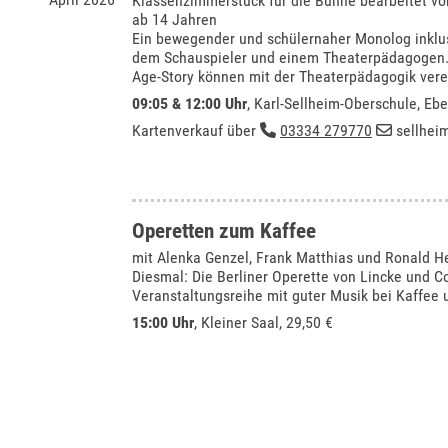
Klassenzimmerstück für die Bühne bearbeitet vo
ab 14 Jahren
Ein bewegender und schülernaher Monolog inklu
dem Schauspieler und einem Theaterpädagogen. 
Age-Story können mit der Theaterpädagogik vere
09:05 & 12:00 Uhr
,
Karl-Sellheim-Oberschule, Eb
Kartenverkauf über
03334 279770
sellhei
Operetten zum Kaffee
mit Alenka Genzel, Frank Matthias und Ronald H
Diesmal: Die Berliner Operette von Lincke und C
Veranstaltungsreihe mit guter Musik bei Kaffee
15:00 Uhr
,
Kleiner Saal
, 29,50 €