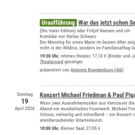
Uraufführung
War das jetzt schon S
(Die Vater Edition) oder Fritjof Nansen und ich
Komödie von Stefan Schwarz
Der Monolog für einen Mann im besten Alter zei
nicht in der Wildnis, sondern im Familienalltag li
19:30 Uhr
,
intimes theater
, 17,10 € (Kinder und J
Theatercard
günstiger
präsentiert von
Antenne Brandenburg (rbb)
Sonntag
Konzert Michael Friedman & Paul Pig
19
Wenn zwei Ausnahmemusiker aus Vancouver die 
April 2026
Abend ein musikalisches Feuerwerk: Michael Frie
Virtuos, vielseitig und mitreißend – ein Konzert 
atemberaubender Gitarrenkunst.
18:00 Uhr
,
Kleiner Saal
, 27,95 €