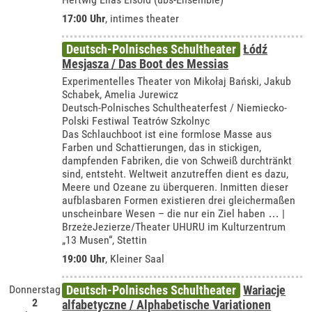
17:00 Uhr
,
intimes theater
Deutsch-Polnisches Schultheater
Łódź
Mesjasza / Das Boot des Messias
Experimentelles Theater von Mikołaj Bański, Jakub
Schabek, Amelia Jurewicz
Deutsch-Polnisches Schultheaterfest / Niemiecko-
Polski Festiwal Teatrów Szkolnyc
Das Schlauchboot ist eine formlose Masse aus
Farben und Schattierungen, das in stickigen,
dampfenden Fabriken, die von Schweiß durchtränkt
sind, entsteht. Weltweit anzutreffen dient es dazu,
Meere und Ozeane zu überqueren. Inmitten dieser
aufblasbaren Formen existieren drei gleichermaßen
unscheinbare Wesen – die nur ein Ziel haben … |
BrzeżeJezierze/Theater UHURU im Kulturzentrum
„13 Musen“, Stettin
19:00 Uhr
,
Kleiner Saal
Donnerstag
Deutsch-Polnisches Schultheater
Wariacje
2
alfabetyczne / Alphabetische Variationen