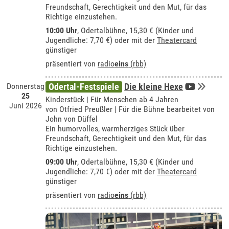
Freundschaft, Gerechtigkeit und den Mut, für das
Richtige einzustehen.
10:00 Uhr
,
Odertalbühne
, 15,30 € (Kinder und
Jugendliche: 7,70 €) oder mit der
Theatercard
günstiger
präsentiert von
radio
eins
(rbb)
Donnerstag
Odertal-Festspiele
Die kleine Hexe
25
Kinderstück | Für Menschen ab 4 Jahren
Juni 2026
von Otfried Preußler | Für die Bühne bearbeitet von
John von Düffel
Ein humorvolles, warmherziges Stück über
Freundschaft, Gerechtigkeit und den Mut, für das
Richtige einzustehen.
09:00 Uhr
,
Odertalbühne
, 15,30 € (Kinder und
Jugendliche: 7,70 €) oder mit der
Theatercard
günstiger
präsentiert von
radio
eins
(rbb)