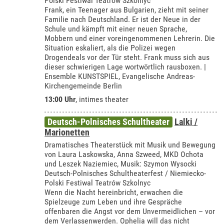
Polski Festiwal Teatrów Szkolnyc
Frank, ein Teenager aus Bulgarien, zieht mit seiner
Familie nach Deutschland. Er ist der Neue in der
Schule und kämpft mit einer neuen Sprache,
Mobbern und einer voreingenommenen Lehrerin. Die
Situation eskaliert, als die Polizei wegen
Drogendeals vor der Tür steht. Frank muss sich aus
dieser schwierigen Lage wortwörtlich rausboxen. |
Ensemble KUNSTSPIEL, Evangelische Andreas-
Kirchengemeinde Berlin
13:00 Uhr
,
intimes theater
Deutsch-Polnisches Schultheater
Lalki /
Marionetten
Dramatisches Theaterstück mit Musik und Bewegung
von Laura Laskowska, Anna Szweed, MKD Ochota
und Leszek Naziemiec, Musik: Szymon Wysocki
Deutsch-Polnisches Schultheaterfest / Niemiecko-
Polski Festiwal Teatrów Szkolnyc
Wenn die Nacht hereinbricht, erwachen die
Spielzeuge zum Leben und ihre Gespräche
offenbaren die Angst vor dem Unvermeidlichen – vor
dem Verlassenwerden. Ophelia will das nicht