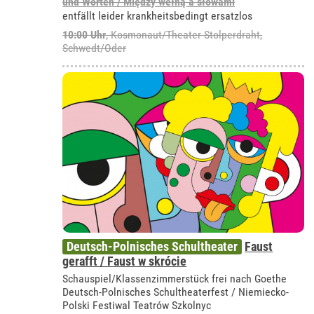
und Worten / Między wełną a słowami
entfällt leider krankheitsbedingt ersatzlos
10:00 Uhr
,
Kosmonaut/Theater Stolperdraht,
Schwedt/Oder
Deutsch-Polnisches Schultheater
Faust
gerafft / Faust w skrócie
Schauspiel/Klassenzimmerstück frei nach Goethe
Deutsch-Polnisches Schultheaterfest / Niemiecko-
Polski Festiwal Teatrów Szkolnyc