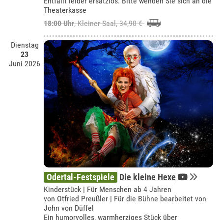
Entfällt leider ersatzlos. Bitte wenden Sie sich an die
Theaterkasse
18:00 Uhr
,
Kleiner Saal
, 34,90 €
Dienstag
23
Juni 2026
Odertal-Festspiele
Die kleine Hexe
Kinderstück | Für Menschen ab 4 Jahren
von Otfried Preußler | Für die Bühne bearbeitet von
John von Düffel
Ein humorvolles, warmherziges Stück über