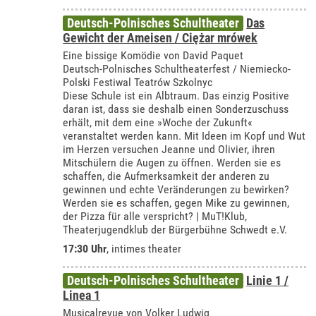
Deutsch-Polnisches Schultheater
Das
Gewicht der Ameisen / Ciężar mrówek
Eine bissige Komödie von David Paquet
Deutsch-Polnisches Schultheaterfest / Niemiecko-
Polski Festiwal Teatrów Szkolnyc
Diese Schule ist ein Albtraum. Das einzig Positive
daran ist, dass sie deshalb einen Sonderzuschuss
erhält, mit dem eine »Woche der Zukunft«
veranstaltet werden kann. Mit Ideen im Kopf und Wut
im Herzen versuchen Jeanne und Olivier, ihren
Mitschülern die Augen zu öffnen. Werden sie es
schaffen, die Aufmerksamkeit der anderen zu
gewinnen und echte Veränderungen zu bewirken?
Werden sie es schaffen, gegen Mike zu gewinnen,
der Pizza für alle verspricht? | MuT!Klub,
Theaterjugendklub der Bürgerbühne Schwedt e.V.
17:30 Uhr
,
intimes theater
Deutsch-Polnisches Schultheater
Linie 1 /
Linea 1
Musicalrevue von Volker Ludwig