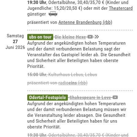
19:30 Uhr
,
Odertalbühne
, 30,40/35,70 € (Kinder und
Jugendliche: 15,20/20,50 €) oder mit der
Theatercard
günstiger
präsentiert von
Antenne Brandenburg (rbb)
Samstag
ubs on tour
Die kleine Hexe
27
Aufgrund der angekündigten hohen Temperaturen
Juni 2026
und der damit verbundenen Belastung sagt der
Veranstalter das Gastspiel leider ab. Die Gesundheit
und Sicherheit aller Beteiligten haben oberste
Priorität.
15:00 Uhr
,
Kulturhaus Lebus, Lebus
präsentiert von
radio
eins
(rbb)
Odertal-Festspiele
Shakespeare in Love
Aufgrund der angekündigten hohen Temperaturen
und der damit verbundenen Belastung müssen wir
die Veranstaltung leider absagen. Die Gesundheit
und Sicherheit aller Beteiligten haben für uns
oberste Priorität.
19:30 Uhr
,
Odertalbühne
, 30,40/35,70 € (Kinder und