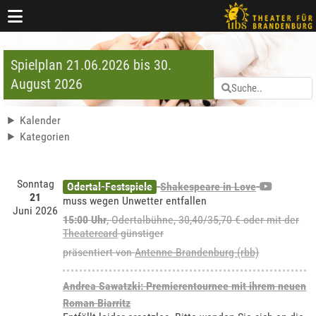
Spielplan 21.06.2026 bis 30.
August 2026
Kalender
Kategorien
Sonntag
Odertal-Festspiele
Shakespeare in Love
21
muss wegen Unwetter entfallen
Juni 2026
15:00 Uhr
,
Odertalbühne
, 30,40/35,70 € oder mit der
Theatercard
günstiger
präsentiert von
Antenne Brandenburg (rbb)
Andrea Sawatzki: Premierentournee mit ihrem neuen
Roman Biarritz