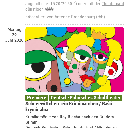
Jugendliche: 15,20/20,50 €) oder mit der
Theatercard
günstiger
präsentiert von
Antenne Brandenburg (rbb)
Montag
29
Juni 2026
Premiere
Deutsch-Polnisches Schultheater
Schneewittchen. ein Krimimärchen / Baśń
kryminalna
Krimikomödie von Roy Blacha nach den Brüdern
Grimm
Deutsch-Polnisches Schultheaterfest / Niemiecko-