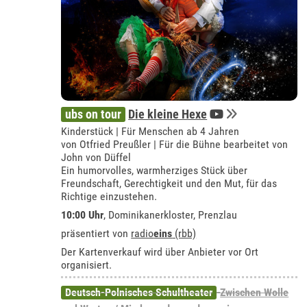
ubs on tour
Die kleine Hexe
Kinderstück | Für Menschen ab 4 Jahren
von Otfried Preußler | Für die Bühne bearbeitet von
John von Düffel
Ein humorvolles, warmherziges Stück über
Freundschaft, Gerechtigkeit und den Mut, für das
Richtige einzustehen.
10:00 Uhr
,
Dominikanerkloster, Prenzlau
präsentiert von
radio
eins
(rbb)
Der Kartenverkauf wird über Anbieter vor Ort
organisiert.
Deutsch-Polnisches Schultheater
Zwischen Wolle