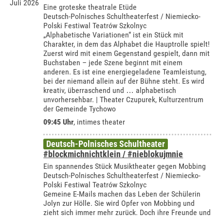
Juli 2026
Eine groteske theatrale Etüde
Deutsch-Polnisches Schultheaterfest / Niemiecko-
Polski Festiwal Teatrów Szkolnyc
„Alphabetische Variationen“ ist ein Stück mit
Charakter, in dem das Alphabet die Hauptrolle spielt!
Zuerst wird mit einem Gegenstand gespielt, dann mit
Buchstaben – jede Szene beginnt mit einem
anderen. Es ist eine energiegeladene Teamleistung,
bei der niemand allein auf der Bühne steht. Es wird
kreativ, überraschend und … alphabetisch
unvorhersehbar. | Theater Czupurek, Kulturzentrum
der Gemeinde Tychowo
09:45 Uhr
,
intimes theater
Deutsch-Polnisches Schultheater
#blockmichnichtklein / #nieblokujmnie
Ein spannendes Stück Musiktheater gegen Mobbing
Deutsch-Polnisches Schultheaterfest / Niemiecko-
Polski Festiwal Teatrów Szkolnyc
Gemeine E-Mails machen das Leben der Schülerin
Jolyn zur Hölle. Sie wird Opfer von Mobbing und
zieht sich immer mehr zurück. Doch ihre Freunde und