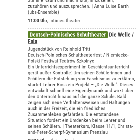
Stimme Raum und macht Mut, hinzusehen,
zuzuhören und auszusprechen. | Anna Luise Barth
(ubs-Ensemble)
11:00 Uhr
,
intimes theater
Deutsch-Polnisches Schultheater
Die Welle /
Fala
Jugendstück von Reinhold Tritt
Deutsch-Polnisches Schultheaterfest / Niemiecko-
Polski Festiwal Teatrów Szkolnyc
Ein Unterrichtsexperiment im Geschichtsunterricht
gerät außer Kontrolle: Um seinen Schülerinnen und
Schülern die Entstehung von Faschismus zu erklären,
startet Lehrer Ross ein Projekt – „Die Welle“. Dieses
entwickelt schnell eine Eigendynamik und wirkt über
den Unterricht hinaus auf die ganze Schule. Bald
zeigen sich neue Verhaltensweisen und Haltungen
auch in der Freizeit, die ein friedliches
Zusammenleben gefährden. Die entstandene
Situation fordert ein Umdenken beim Lehrer und
seinen Schülern. | Theaterkurs, Klasse 11/1, Christa-
und-Peter-Scherpf-Gymnasium Prenzlau