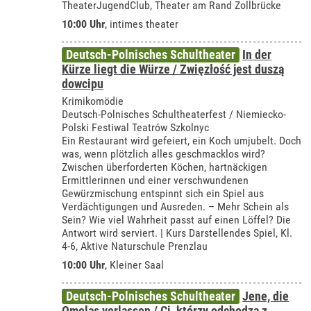
TheaterJugendClub, Theater am Rand Zollbrücke
10:00 Uhr
,
intimes theater
Deutsch-Polnisches Schultheater
In der
Kürze liegt die Würze / Zwięzłość jest duszą
dowcipu
Krimikomödie
Deutsch-Polnisches Schultheaterfest / Niemiecko-
Polski Festiwal Teatrów Szkolnyc
Ein Restaurant wird gefeiert, ein Koch umjubelt. Doch
was, wenn plötzlich alles geschmacklos wird?
Zwischen überforderten Köchen, hartnäckigen
Ermittlerinnen und einer verschwundenen
Gewürzmischung entspinnt sich ein Spiel aus
Verdächtigungen und Ausreden. – Mehr Schein als
Sein? Wie viel Wahrheit passt auf einen Löffel? Die
Antwort wird serviert. | Kurs Darstellendes Spiel, Kl.
4-6, Aktive Naturschule Prenzlau
10:00 Uhr
,
Kleiner Saal
Deutsch-Polnisches Schultheater
Jene, die
Omelas verlassen / Ci, którzy odchodzą z