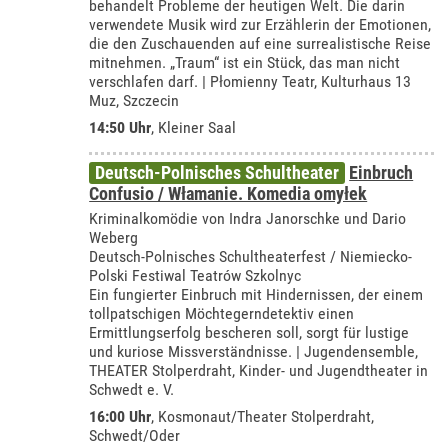
behandelt Probleme der heutigen Welt. Die darin
verwendete Musik wird zur Erzählerin der Emotionen,
die den Zuschauenden auf eine surrealistische Reise
mitnehmen. „Traum“ ist ein Stück, das man nicht
verschlafen darf. | Płomienny Teatr, Kulturhaus 13
Muz, Szczecin
14:50 Uhr
,
Kleiner Saal
Deutsch-Polnisches Schultheater
Einbruch
Confusio / Włamanie. Komedia omyłek
Kriminalkomödie von Indra Janorschke und Dario
Weberg
Deutsch-Polnisches Schultheaterfest / Niemiecko-
Polski Festiwal Teatrów Szkolnyc
Ein fungierter Einbruch mit Hindernissen, der einem
tollpatschigen Möchtegerndetektiv einen
Ermittlungserfolg bescheren soll, sorgt für lustige
und kuriose Missverständnisse. | Jugendensemble,
THEATER Stolperdraht, Kinder- und Jugendtheater in
Schwedt e. V.
16:00 Uhr
,
Kosmonaut/Theater Stolperdraht,
Schwedt/Oder