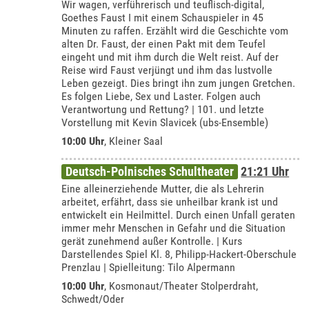
Wir wagen, verführerisch und teuflisch-digital,
Goethes Faust I mit einem Schauspieler in 45
Minuten zu raffen. Erzählt wird die Geschichte vom
alten Dr. Faust, der einen Pakt mit dem Teufel
eingeht und mit ihm durch die Welt reist. Auf der
Reise wird Faust verjüngt und ihm das lustvolle
Leben gezeigt. Dies bringt ihn zum jungen Gretchen.
Es folgen Liebe, Sex und Laster. Folgen auch
Verantwortung und Rettung? | 101. und letzte
Vorstellung mit Kevin Slavicek (ubs-Ensemble)
10:00 Uhr
,
Kleiner Saal
Deutsch-Polnisches Schultheater
21:21 Uhr
Eine alleinerziehende Mutter, die als Lehrerin
arbeitet, erfährt, dass sie unheilbar krank ist und
entwickelt ein Heilmittel. Durch einen Unfall geraten
immer mehr Menschen in Gefahr und die Situation
gerät zunehmend außer Kontrolle. | Kurs
Darstellendes Spiel Kl. 8, Philipp-Hackert-Oberschule
Prenzlau | Spielleitung: Tilo Alpermann
10:00 Uhr
,
Kosmonaut/Theater Stolperdraht,
Schwedt/Oder