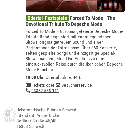
Odertal-Festspiele
Forced To Mode - The
Devotional Tribute To Depeche Mode
Forced To Mode – Europas gefeierte Depeche Mode-
Tribute-Band begeistert mit energiegeladenen
Shows, originalgetreuem Sound und einer
Performance der Extraklasse. Über 360 Konzerte,
selten gespielte Songs und einzigartige Special-
Shows machen jedes Live-Erlebnis zu einer
eindrucksvollen Reise durch die ikonischen Depeche
Mode-Epochen.
18:00 Uhr
,
Odertalbühne
, 44 €
Tickets
oder
Besucherservice
03332 538 111
Uckermärkische Bühnen Schwedt
Intendant: André Nicke
Berliner Straße 46/48
16303 Schwedt