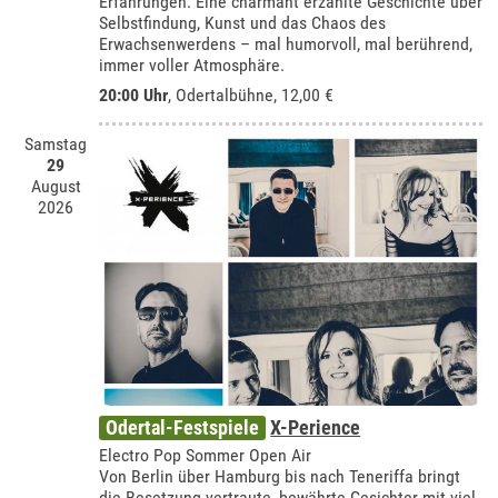
Erfahrungen. Eine charmant erzählte Geschichte über
Selbstfindung, Kunst und das Chaos des
Erwachsenwerdens – mal humorvoll, mal berührend,
immer voller Atmosphäre.
20:00 Uhr
,
Odertalbühne
, 12,00 €
Samstag
29
August
2026
Odertal-Festspiele
X-Perience
Electro Pop Sommer Open Air
Von Berlin über Hamburg bis nach Teneriffa bringt
die Besetzung vertraute, bewährte Gesichter mit viel