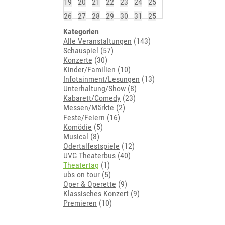
19
20
21
22
23
24
25
26
27
28
29
30
31
25
Kategorien
Alle Veranstaltungen
(143)
Schauspiel
(57)
Konzerte
(30)
Kinder/Familien
(10)
Infotainment/Lesungen
(13)
Unterhaltung/Show
(8)
Kabarett/Comedy
(23)
Messen/Märkte
(2)
Feste/Feiern
(16)
Komödie
(5)
Musical
(8)
Odertalfestspiele
(12)
UVG Theaterbus
(40)
Theatertag
(1)
ubs on tour
(5)
Oper & Operette
(9)
Klassisches Konzert
(9)
Premieren
(10)