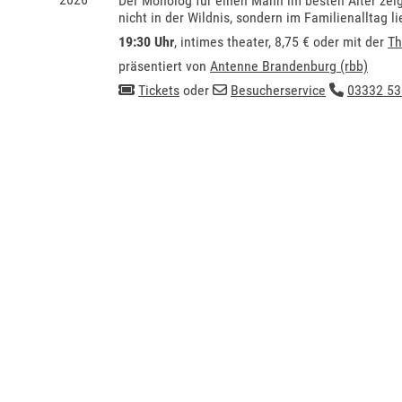
Der Monolog für einen Mann im besten Alter zei
nicht in der Wildnis, sondern im Familienalltag li
19:30 Uhr
,
intimes theater
, 8,75 € oder mit der
Th
präsentiert von
Antenne Brandenburg (rbb)
Tickets
oder
Besucherservice
03332 53