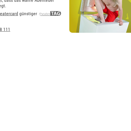
gt, dass das wahre Abenteuer
egt.
eatercard
günstiger
8 111