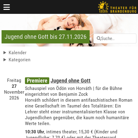
Jugend ohne Gott bis 27.11.2026
Kalender
Kategorien
Freitag
Premiere
Jugend ohne Gott
27
Schauspiel von Ödön von Horváth | für die Bühne
November
eingerichtet von Benjamin Zock
2026
Horváth schildert in diesem antifaschistischen Roman
eine Gesellschaft im Taumel des Totalitären: Ein
Lehrer steht einer instrumentalisierten Klasse von
Jugendlichen gegenüber, die kaum noch humanitäre
Werte teilen.
10:30 Uhr
,
intimes theater
, 15,30 € (Kinder und
Jugendliche: 7,70 €) oder mit der
Theatercard