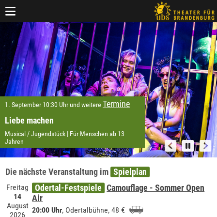
Uckermärkische Bühnen Schwedt
Termine
1. September 10:30 Uhr und weitere
Liebe machen
Musical / Jugendstück | Für Menschen ab 13
Jahren
Folie 2 von 8: 1. September 10:30 Uhr und weitere TermineLiebe m
Die nächste Veranstaltung im
Spielplan
Freitag
Odertal-Festspiele
Camouflage - Sommer Open
14
Air
August
20:00 Uhr
,
Odertalbühne
, 48 €
2026