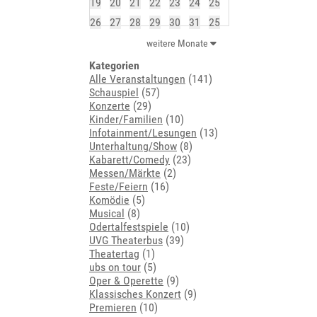
19
20
21
22
23
24
25
26
27
28
29
30
31
25
weitere Monate
Kategorien
Alle Veranstaltungen
(141)
Schauspiel
(57)
Konzerte
(29)
Kinder/Familien
(10)
Infotainment/Lesungen
(13)
Unterhaltung/Show
(8)
Kabarett/Comedy
(23)
Messen/Märkte
(2)
Feste/Feiern
(16)
Komödie
(5)
Musical
(8)
Odertalfestspiele
(10)
UVG Theaterbus
(39)
Theatertag
(1)
ubs on tour
(5)
Oper & Operette
(9)
Klassisches Konzert
(9)
Premieren
(10)