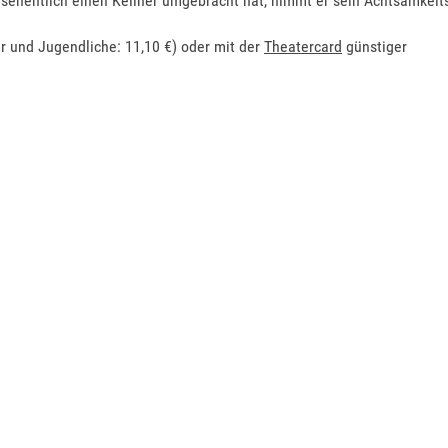
ehentlich einen Kellner umgebracht hat, nimmt er sein Achtsamkeit
der und Jugendliche: 11,10 €) oder mit der
Theatercard
günstiger