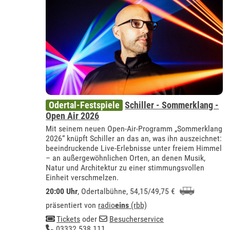
Odertal-Festspiele
Schiller - Sommerklang -
Open Air 2026
Mit seinem neuen Open-Air-Programm „Sommerklang
2026“ knüpft Schiller an das an, was ihn auszeichnet:
beeindruckende Live-Erlebnisse unter freiem Himmel
– an außergewöhnlichen Orten, an denen Musik,
Natur und Architektur zu einer stimmungsvollen
Einheit verschmelzen.
20:00 Uhr
,
Odertalbühne
, 54,15/49,75 €
präsentiert von
radio
eins
(rbb)
Tickets
oder
Besucherservice
03332 538 111