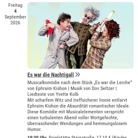
Freitag
4
September
2026
Es war die Nachtigall
Musicalkomödie nach dem Stück „Es war die Lerche“
von Ephraim Kishon | Musik von Dov Seltzer |
Liedtexte von Yvette Kolb
Mit scharfem Witz und treffsicherer Ironie entlarvt
Ephraim Kishon die Absurdität romantischer Ideale.
Diese Komödie mit Musicalelementen verspricht
einen turbulenten Abend voller Wortgefechte,
überraschender Wendungen und hemmungslosem
Humor.
19:30 Uhr
, Spielstätte Steinstraße, 17,10 € (Kinder