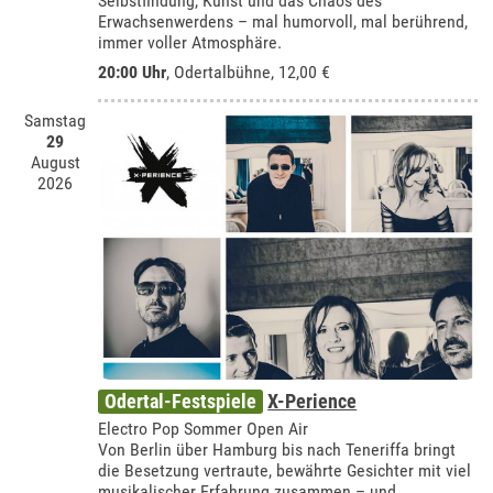
Selbstfindung, Kunst und das Chaos des
Erwachsenwerdens – mal humorvoll, mal berührend,
immer voller Atmosphäre.
20:00 Uhr
,
Odertalbühne
, 12,00 €
Samstag
29
August
2026
Odertal-Festspiele
X-Perience
Electro Pop Sommer Open Air
Von Berlin über Hamburg bis nach Teneriffa bringt
die Besetzung vertraute, bewährte Gesichter mit viel
musikalischer Erfahrung zusammen – und