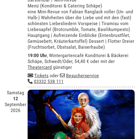
Menü (Konditorei & Catering Schäpe)
eine Mini-Revue von Fabian Ranglack voller (Un- und
Halb-) Wahrheiten über die Liebe und mit den (fast)
schönsten Liebesliedern Vorspeise | Tiramisu vom
Liebesapfel (Brotcrumble, Tomate, Basilikumpesto)
Hauptgang | Aufreizende Einblicke (Entenbrustfilet,
Gemüsebett, Kräuterkartoffel) Dessert | Flotter Dreier
(Fruchtsorbet, Obstsalat, Baiserhaube)
19:00 Uhr
,
Wintergartencafé Konditorei & Bäckerei
Schäpe, Schwedt/Oder
, 54,40 € oder mit der
Theatercard
günstiger
Tickets
oder
Besucherservice
03332 538 111
Samstag
12
September
2026