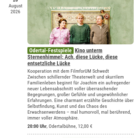
August
2026
Odertal-Festspiele
Kino unterm
Sternenhimmel: Ach, diese Lücke, diese
entsetzliche Lücke
Kooperation mit dem FilmforUM Schwedt
Zwischen schillernder Theaterwelt und skurrilem
Familienleben beginnt für Joachim ein aufregender
neuer Lebensabschnitt voller überraschender
Begegnungen, großer Gefühle und ungewöhnlicher
Erfahrungen. Eine charmant erzählte Geschichte über
Selbstfindung, Kunst und das Chaos des
Erwachsenwerdens – mal humorvoll, mal berührend,
immer voller Atmosphäre.
20:00 Uhr
,
Odertalbühne
, 12,00 €