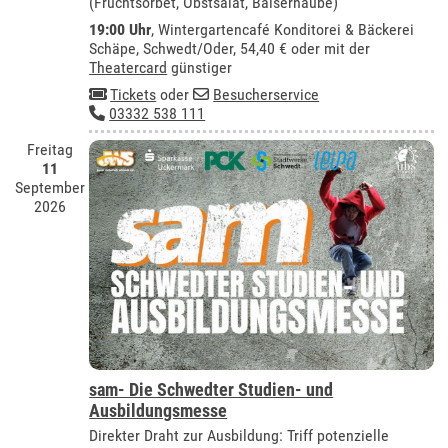
(Fruchtsorbet, Obstsalat, Baiserhaube)
19:00 Uhr
,
Wintergartencafé Konditorei & Bäckerei
Schäpe, Schwedt/Oder
, 54,40 € oder mit der
Theatercard
günstiger
Tickets
oder
Besucherservice
03332 538 111
Freitag
11
September
2026
sam- Die Schwedter Studien- und
Ausbildungsmesse
Direkter Draht zur Ausbildung: Triff potenzielle