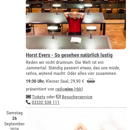
Horst Evers - So gesehen natürlich lustig
Reden wir nicht drumrum. Die Welt ist ein
Jammertal. Ständig passiert etwas, das uns müde,
ratlos, wütend macht. Oder alles vier zusammen.
19:30 Uhr
,
Kleiner Saal
, 29,90 €
präsentiert von
radio
eins
(rbb)
Tickets
oder
Besucherservice
03332 538 111
Samstag
26
September
2026