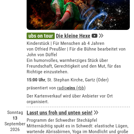
ubs on tour
Die kleine Hexe
Kinderstück | Für Menschen ab 4 Jahren
von Otfried Preußler | Für die Bühne bearbeitet von
John von Düffel
Ein humorvolles, warmherziges Stück über
Freundschaft, Gerechtigkeit und den Mut, für das
Richtige einzustehen.
15:00 Uhr
, St. Stephan Kirche, Gartz (Oder)
präsentiert von
radio
eins
(rbb)
Der Kartenverkauf wird über Anbieter vor Ort
organisiert.
Sonntag
Lasst uns froh und unten sein!
13
Programm der Schwedter Stechäpfel
September
Mitternächtig spukt es in Schwedt: elastische Lügen,
2026
wartende Abrissbirnen, Yoga im Mondlicht und große