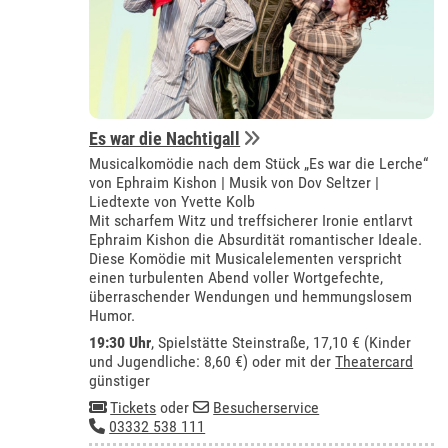
Es war die Nachtigall
Musicalkomödie nach dem Stück „Es war die Lerche“
von Ephraim Kishon | Musik von Dov Seltzer |
Liedtexte von Yvette Kolb
Mit scharfem Witz und treffsicherer Ironie entlarvt
Ephraim Kishon die Absurdität romantischer Ideale.
Diese Komödie mit Musicalelementen verspricht
einen turbulenten Abend voller Wortgefechte,
überraschender Wendungen und hemmungslosem
Humor.
19:30 Uhr
, Spielstätte Steinstraße, 17,10 € (Kinder
und Jugendliche: 8,60 €) oder mit der
Theatercard
günstiger
Tickets
oder
Besucherservice
03332 538 111