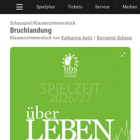
Spielplan
Tickets
Service
Medien
Schauspiel/Klassenzimmerstück
Bruchlandung
Klassenzimmerstück von
Katharina Apitz
/
Benjamin Schaup