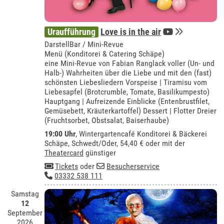
Uraufführung
Love is in the air
DarstellBar / Mini-Revue
Menü (Konditorei & Catering Schäpe)
eine Mini-Revue von Fabian Ranglack voller (Un- und
Halb-) Wahrheiten über die Liebe und mit den (fast)
schönsten Liebesliedern Vorspeise | Tiramisu vom
Liebesapfel (Brotcrumble, Tomate, Basilikumpesto)
Hauptgang | Aufreizende Einblicke (Entenbrustfilet,
Gemüsebett, Kräuterkartoffel) Dessert | Flotter Dreier
(Fruchtsorbet, Obstsalat, Baiserhaube)
19:00 Uhr
,
Wintergartencafé Konditorei & Bäckerei
Schäpe, Schwedt/Oder
, 54,40 € oder mit der
Theatercard
günstiger
Tickets
oder
Besucherservice
03332 538 111
Samstag
12
September
2026