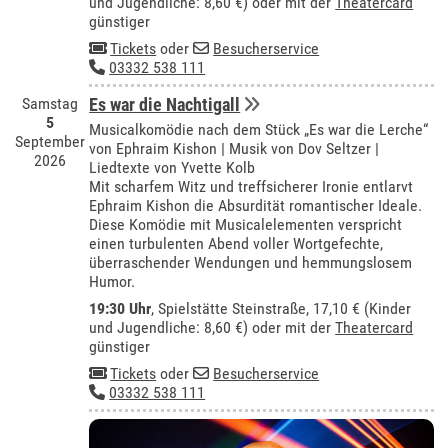
und Jugendliche: 8,60 €) oder mit der
Theatercard
günstiger
Tickets
oder
Besucherservice
03332 538 111
Samstag
Es war die Nachtigall
5
Musicalkomödie nach dem Stück „Es war die Lerche“
September
von Ephraim Kishon | Musik von Dov Seltzer |
2026
Liedtexte von Yvette Kolb
Mit scharfem Witz und treffsicherer Ironie entlarvt
Ephraim Kishon die Absurdität romantischer Ideale.
Diese Komödie mit Musicalelementen verspricht
einen turbulenten Abend voller Wortgefechte,
überraschender Wendungen und hemmungslosem
Humor.
19:30 Uhr
, Spielstätte Steinstraße, 17,10 € (Kinder
und Jugendliche: 8,60 €) oder mit der
Theatercard
günstiger
Tickets
oder
Besucherservice
03332 538 111