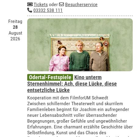
Tickets
oder
Besucherservice
03332 538 111
Freitag
28
August
2026
Odertal-Festspiele
Kino unterm
Sternenhimmel: Ach, diese Lücke, diese
entsetzliche Lücke
Kooperation mit dem FilmforUM Schwedt
Zwischen schillernder Theaterwelt und skurrilem
Familienleben beginnt für Joachim ein aufregender
neuer Lebensabschnitt voller überraschender
Begegnungen, großer Gefühle und ungewöhnlicher
Erfahrungen. Eine charmant erzählte Geschichte über
Selbstfindung, Kunst und das Chaos des