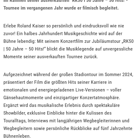
Im Rahmen seiner ausverkauften "RK50 I 50 Jahre – 50 Hits!"-
Tournee im vergangenen Jahr wurde er filmisch begleitet.
Erlebe Roland Kaiser so persönlich und eindrucksvoll wie nie
zuvor! Ein halbes Jahrhundert Musikgeschichte wird auf der
Bühne lebendig: Mit seinem Konzertfilm zur Jubiläumstour „RK50
| 50 Jahre – 50 Hits!“ blickt die Musiklegende auf unvergessliche
Momente seiner ausverkauften Tournee zurück.
Aufgezeichnet während der großen Stadiontour im Sommer 2024,
präsentiert der Film die größten Hits seiner Karriere in
emotionalen und energiegeladenen Live-Versionen – voller
Gänsehautmomente und einzigartiger Konzertatmosphäre.
Ergänzt wird das musikalische Erlebnis durch spektakuläre
Showbilder, exklusive Einblicke hinter die Kulissen des
Touralltags, Interviews mit langjährigen Wegbegleiterinnen und
Wegbegleitern sowie persönliche Rückblicke auf fünf Jahrzehnte
Bühnenleben.