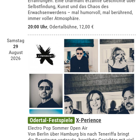
Erfahrungen. Eine charmant erzählte Geschichte über
Selbstfindung, Kunst und das Chaos des
Erwachsenwerdens – mal humorvoll, mal berührend,
immer voller Atmosphäre.
20:00 Uhr
,
Odertalbühne
, 12,00 €
Samstag
29
August
2026
Odertal-Festspiele
X-Perience
Electro Pop Sommer Open Air
Von Berlin über Hamburg bis nach Teneriffa bringt
die Besetzung vertraute, bewährte Gesichter mit viel