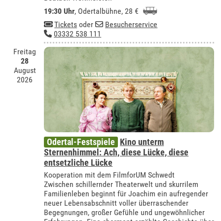
19:30 Uhr
,
Odertalbühne
, 28 €
Tickets
oder
Besucherservice
03332 538 111
Freitag
28
August
2026
Odertal-Festspiele
Kino unterm
Sternenhimmel: Ach, diese Lücke, diese
entsetzliche Lücke
Kooperation mit dem FilmforUM Schwedt
Zwischen schillernder Theaterwelt und skurrilem
Familienleben beginnt für Joachim ein aufregender
neuer Lebensabschnitt voller überraschender
Begegnungen, großer Gefühle und ungewöhnlicher