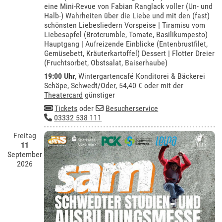
eine Mini-Revue von Fabian Ranglack voller (Un- und
Halb-) Wahrheiten über die Liebe und mit den (fast)
schönsten Liebesliedern Vorspeise | Tiramisu vom
Liebesapfel (Brotcrumble, Tomate, Basilikumpesto)
Hauptgang | Aufreizende Einblicke (Entenbrustfilet,
Gemüsebett, Kräuterkartoffel) Dessert | Flotter Dreier
(Fruchtsorbet, Obstsalat, Baiserhaube)
19:00 Uhr
,
Wintergartencafé Konditorei & Bäckerei
Schäpe, Schwedt/Oder
, 54,40 € oder mit der
Theatercard
günstiger
Tickets
oder
Besucherservice
03332 538 111
Freitag
11
September
2026