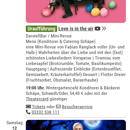
Uraufführung
Love is in the air
DarstellBar / Mini-Revue
Menü (Konditorei & Catering Schäpe)
eine Mini-Revue von Fabian Ranglack voller (Un- und
Halb-) Wahrheiten über die Liebe und mit den (fast)
schönsten Liebesliedern Vorspeise | Tiramisu vom
Liebesapfel (Brotcrumble, Tomate, Basilikumpesto)
Hauptgang | Aufreizende Einblicke (Entenbrustfilet,
Gemüsebett, Kräuterkartoffel) Dessert | Flotter Dreier
(Fruchtsorbet, Obstsalat, Baiserhaube)
19:00 Uhr
,
Wintergartencafé Konditorei & Bäckerei
Schäpe, Schwedt/Oder
, 54,40 € oder mit der
Theatercard
günstiger
Tickets
oder
Besucherservice
03332 538 111
Samstag
12