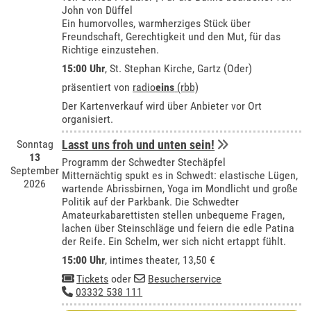
John von Düffel
Ein humorvolles, warmherziges Stück über
Freundschaft, Gerechtigkeit und den Mut, für das
Richtige einzustehen.
15:00 Uhr
, St. Stephan Kirche, Gartz (Oder)
präsentiert von
radio
eins
(rbb)
Der Kartenverkauf wird über Anbieter vor Ort
organisiert.
Sonntag
Lasst uns froh und unten sein!
13
Programm der Schwedter Stechäpfel
September
Mitternächtig spukt es in Schwedt: elastische Lügen,
2026
wartende Abrissbirnen, Yoga im Mondlicht und große
Politik auf der Parkbank. Die Schwedter
Amateurkabarettisten stellen unbequeme Fragen,
lachen über Steinschläge und feiern die edle Patina
der Reife. Ein Schelm, wer sich nicht ertappt fühlt.
15:00 Uhr
,
intimes theater
, 13,50 €
Tickets
oder
Besucherservice
03332 538 111