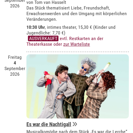
September
von Tom van Hasselt
2026
Das Stück thematisiert Liebe, Freundschaft,
Erwachsenwerden und den Umgang mit körperlichen
Veränderungen.
10:30 Uhr
,
intimes theater
, 15,30 € (Kinder und
Jugendliche: 7,70 €)
AUSVERKAUFT
evtl. Restkarten an der
Theaterkasse oder
zur Warteliste
Freitag
4
September
2026
Es war die Nachtigall
Musicalkomödie nach dem Stück „Es war die Lerche“