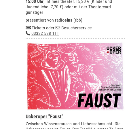
15:00 Uhr
,
intimes theater
, 15,30 € (Kinder und
Jugendliche: 7,70 €) oder mit der
Theatercard
günstiger
präsentiert von
radio
eins
(rbb)
Tickets
oder
Besucherservice
03332 538 111
Uckeroper "Faust"
Zwischen Wissensrausch und Liebessehnsucht: Die