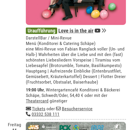
Uraufführung
Love is in the air
DarstellBar / Mini-Revue
Menü (Konditorei & Catering Schäpe)
eine Mini-Revue von Fabian Ranglack voller (Un- und
Halb-) Wahrheiten über die Liebe und mit den (fast)
schönsten Liebesliedern Vorspeise | Tiramisu vom
Liebesapfel (Brotcrumble, Tomate, Basilikumpesto)
Hauptgang | Aufreizende Einblicke (Entenbrustfilet,
Gemüsebett, Kräuterkartoffel) Dessert | Flotter Dreier
(Fruchtsorbet, Obstsalat, Baiserhaube)
19:00 Uhr
,
Wintergartencafé Konditorei & Bäckerei
Schäpe, Schwedt/Oder
, 54,40 € oder mit der
Theatercard
günstiger
Tickets
oder
Besucherservice
03332 538 111
Freitag