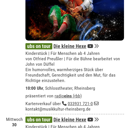
ubs on tour
Die kleine Hexe
Kinderstück | Für Menschen ab 4 Jahren
von Otfried Preußler | Für die Bühne bearbeitet von
John von Düffel
Ein humorvolles, warmherziges Stück über
Freundschaft, Gerechtigkeit und den Mut, für das
Richtige einzustehen.
10:00 Uhr
,
Schlosstheater, Rheinsberg
präsentiert von
radio
eins
(rbb)
Kartenverkauf über
033931 721-0
kontakt@musikkultur-rheinsberg.de
Mittwoch
ubs on tour
Die kleine Hexe
30
Kinderstück | Für Menschen ab 4 Jahren