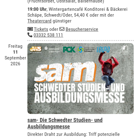
(Fruchtsorbet, Obstsalat, Baiserhaube)
19:00 Uhr
,
Wintergartencafé Konditorei & Bäckerei
Schäpe, Schwedt/Oder
, 54,40 € oder mit der
Theatercard
günstiger
Tickets
oder
Besucherservice
03332 538 111
Freitag
11
September
2026
sam- Die Schwedter Studien- und
Ausbildungsmesse
Direkter Draht zur Ausbildung: Triff potenzielle