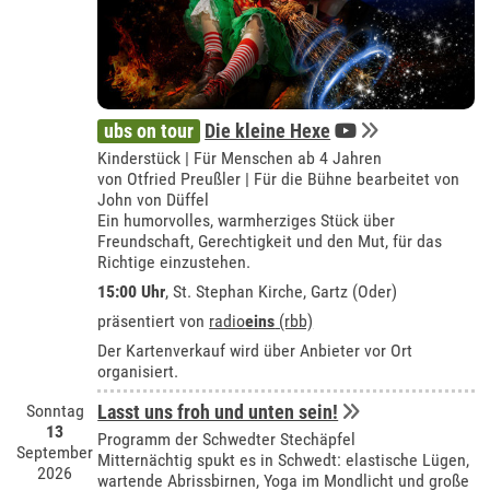
ubs on tour
Die kleine Hexe
Kinderstück | Für Menschen ab 4 Jahren
von Otfried Preußler | Für die Bühne bearbeitet von
John von Düffel
Ein humorvolles, warmherziges Stück über
Freundschaft, Gerechtigkeit und den Mut, für das
Richtige einzustehen.
15:00 Uhr
, St. Stephan Kirche, Gartz (Oder)
präsentiert von
radio
eins
(rbb)
Der Kartenverkauf wird über Anbieter vor Ort
organisiert.
Sonntag
Lasst uns froh und unten sein!
13
Programm der Schwedter Stechäpfel
September
Mitternächtig spukt es in Schwedt: elastische Lügen,
2026
wartende Abrissbirnen, Yoga im Mondlicht und große