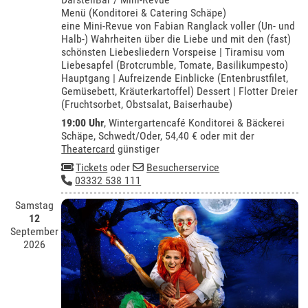
Menü (Konditorei & Catering Schäpe)
eine Mini-Revue von Fabian Ranglack voller (Un- und
Halb-) Wahrheiten über die Liebe und mit den (fast)
schönsten Liebesliedern Vorspeise | Tiramisu vom
Liebesapfel (Brotcrumble, Tomate, Basilikumpesto)
Hauptgang | Aufreizende Einblicke (Entenbrustfilet,
Gemüsebett, Kräuterkartoffel) Dessert | Flotter Dreier
(Fruchtsorbet, Obstsalat, Baiserhaube)
19:00 Uhr
,
Wintergartencafé Konditorei & Bäckerei
Schäpe, Schwedt/Oder
, 54,40 € oder mit der
Theatercard
günstiger
Tickets
oder
Besucherservice
03332 538 111
Samstag
12
September
2026