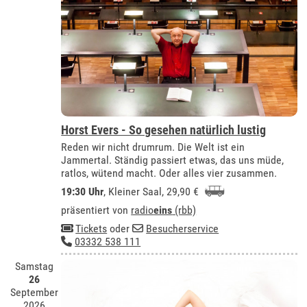
Horst Evers - So gesehen natürlich lustig
Reden wir nicht drumrum. Die Welt ist ein
Jammertal. Ständig passiert etwas, das uns müde,
ratlos, wütend macht. Oder alles vier zusammen.
19:30 Uhr
,
Kleiner Saal
, 29,90 €
präsentiert von
radio
eins
(rbb)
Tickets
oder
Besucherservice
03332 538 111
Samstag
26
September
2026