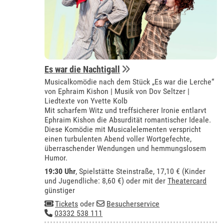
Es war die Nachtigall
Musicalkomödie nach dem Stück „Es war die Lerche“
von Ephraim Kishon | Musik von Dov Seltzer |
Liedtexte von Yvette Kolb
Mit scharfem Witz und treffsicherer Ironie entlarvt
Ephraim Kishon die Absurdität romantischer Ideale.
Diese Komödie mit Musicalelementen verspricht
einen turbulenten Abend voller Wortgefechte,
überraschender Wendungen und hemmungslosem
Humor.
19:30 Uhr
, Spielstätte Steinstraße, 17,10 € (Kinder
und Jugendliche: 8,60 €) oder mit der
Theatercard
günstiger
Tickets
oder
Besucherservice
03332 538 111