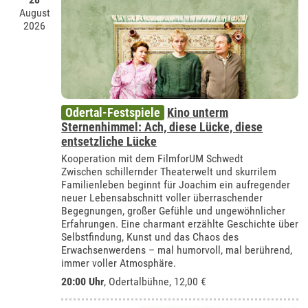
August
2026
Odertal-Festspiele
Kino unterm
Sternenhimmel: Ach, diese Lücke, diese
entsetzliche Lücke
Kooperation mit dem FilmforUM Schwedt
Zwischen schillernder Theaterwelt und skurrilem
Familienleben beginnt für Joachim ein aufregender
neuer Lebensabschnitt voller überraschender
Begegnungen, großer Gefühle und ungewöhnlicher
Erfahrungen. Eine charmant erzählte Geschichte über
Selbstfindung, Kunst und das Chaos des
Erwachsenwerdens – mal humorvoll, mal berührend,
immer voller Atmosphäre.
20:00 Uhr
,
Odertalbühne
, 12,00 €