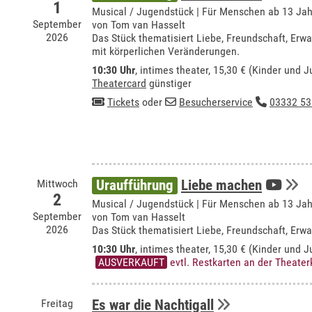
1
Musical / Jugendstück | Für Menschen ab 13 Ja
September
von Tom van Hasselt
2026
Das Stück thematisiert Liebe, Freundschaft, E
mit körperlichen Veränderungen.
10:30 Uhr
,
intimes theater
, 15,30 € (Kinder und J
Theatercard
günstiger
Tickets
oder
Besucherservice
03332 53
Mittwoch
Uraufführung
Liebe machen
2
Musical / Jugendstück | Für Menschen ab 13 Ja
September
von Tom van Hasselt
2026
Das Stück thematisiert Liebe, Freundschaft, E
10:30 Uhr
,
intimes theater
, 15,30 € (Kinder und J
AUSVERKAUFT
evtl. Restkarten an der Theate
Freitag
Es war die Nachtigall