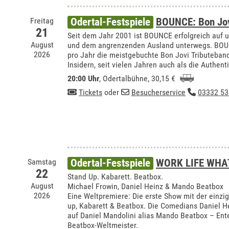
Freitag
Odertal-Festspiele
BOUNCE: Bon Jov
21
Seit dem Jahr 2001 ist BOUNCE erfolgreich auf 
August
und dem angrenzenden Ausland unterwegs. BOUN
2026
pro Jahr die meistgebuchte Bon Jovi Tributeband 
Insidern, seit vielen Jahren auch als die Authent
20:00 Uhr
,
Odertalbühne
, 30,15 €
Tickets
oder
Besucherservice
03332 53
Samstag
Odertal-Festspiele
WORK LIFE WHA
22
Stand Up. Kabarett. Beatbox.
August
Michael Frowin, Daniel Heinz & Mando Beatbox
2026
Eine Weltpremiere: Die erste Show mit der einzi
up, Kabarett & Beatbox. Die Comedians Daniel H
auf Daniel Mandolini alias Mando Beatbox – Ente
Beatbox-Weltmeister.