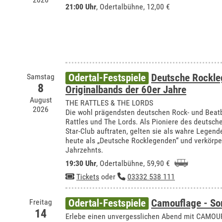
21:00 Uhr
,
Odertalbühne
, 12,00 €
Samstag
Odertal-Festspiele
Deutsche Rockle
8
Originalbands der 60er Jahre
August
THE RATTLES & THE LORDS
2026
Die wohl prägendsten deutschen Rock- und Beat
Rattles und The Lords. Als Pioniere des deutsc
Star-Club auftraten, gelten sie als wahre Lege
heute als „Deutsche Rocklegenden“ und verkörp
Jahrzehnts.
19:30 Uhr
,
Odertalbühne
, 59,90 €
Tickets
oder
03332 538 111
Freitag
Odertal-Festspiele
Camouflage - S
14
Erlebe einen unvergesslichen Abend mit CAMOUFL