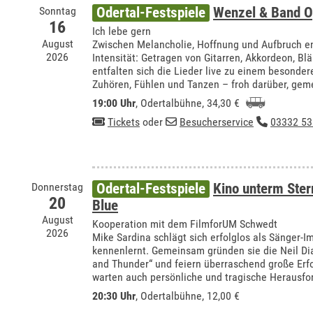
Sonntag
Odertal-Festspiele
Wenzel & Band O
16
Ich lebe gern
August
Zwischen Melancholie, Hoffnung und Aufbruch e
2026
Intensität: Getragen von Gitarren, Akkordeon, Bl
entfalten sich die Lieder live zu einem besonde
Zuhören, Fühlen und Tanzen – froh darüber, ge
19:00 Uhr
,
Odertalbühne
, 34,30 €
Tickets
oder
Besucherservice
03332 53
Donnerstag
Odertal-Festspiele
Kino unterm Ste
20
Blue
August
Kooperation mit dem FilmforUM Schwedt
2026
Mike Sardina schlägt sich erfolglos als Sänger-Im
kennenlernt. Gemeinsam gründen sie die Neil Di
and Thunder“ und feiern überraschend große Er
warten auch persönliche und tragische Herausfo
20:30 Uhr
,
Odertalbühne
, 12,00 €