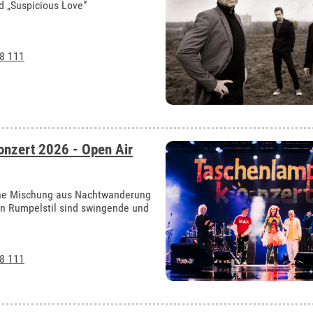
d „Suspicious Love“
8 111
nzert 2026 - Open Air
öne Mischung aus Nachtwanderung
n Rumpelstil sind swingende und
8 111