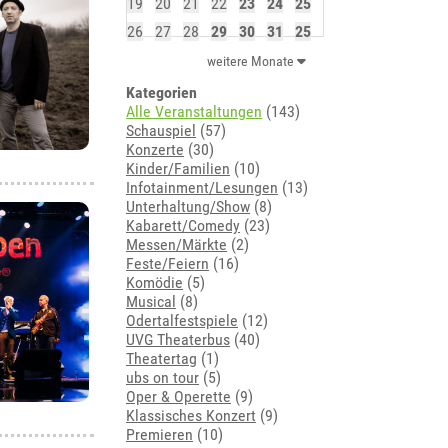
19
20
21
22
23
24
25
26
27
28
29
30
31
25
weitere Monate
Kategorien
Alle Veranstaltungen
(143)
Schauspiel
(57)
Konzerte
(30)
Kinder/Familien
(10)
Infotainment/Lesungen
(13)
Unterhaltung/Show
(8)
Kabarett/Comedy
(23)
Messen/Märkte
(2)
Feste/Feiern
(16)
Komödie
(5)
Musical
(8)
Odertalfestspiele
(12)
UVG Theaterbus
(40)
Theatertag
(1)
ubs on tour
(5)
Oper & Operette
(9)
Klassisches Konzert
(9)
Premieren
(10)