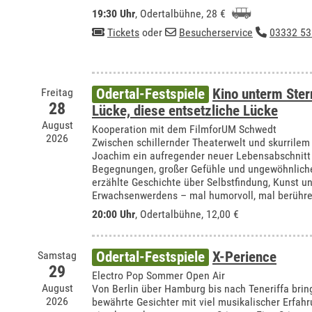
19:30 Uhr
,
Odertalbühne
, 28 €
Tickets
oder
Besucherservice
03332 53
Freitag
Odertal-Festspiele
Kino unterm Ste
28
Lücke, diese entsetzliche Lücke
August
Kooperation mit dem FilmforUM Schwedt
2026
Zwischen schillernder Theaterwelt und skurrilem
Joachim ein aufregender neuer Lebensabschnitt 
Begegnungen, großer Gefühle und ungewöhnliche
erzählte Geschichte über Selbstfindung, Kunst u
Erwachsenwerdens – mal humorvoll, mal berühre
20:00 Uhr
,
Odertalbühne
, 12,00 €
Samstag
Odertal-Festspiele
X-Perience
29
Electro Pop Sommer Open Air
August
Von Berlin über Hamburg bis nach Teneriffa bring
2026
bewährte Gesichter mit viel musikalischer Erfa