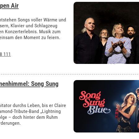
pen Air
ntstehen Songs voller Wärme und
äsern, Klavier und Schlagzeug
ren Konzerterlebnis. Musik zum
meinsam den Moment zu feiern.
8 111
rnenhimmel: Song Sung
itator durchs Leben, bis er Claire
amond-Tribute-Band „Lightning
folge – doch hinter dem Ruhm
rderungen.