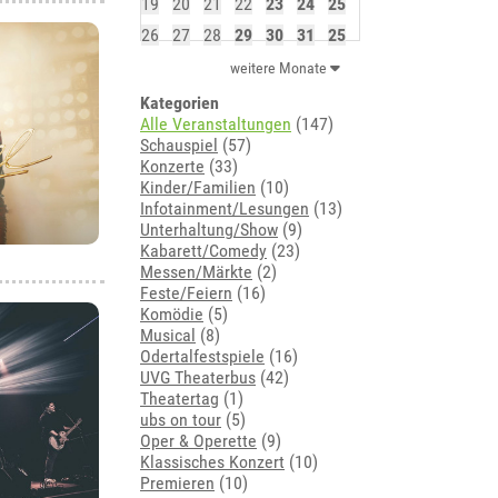
19
20
21
22
23
24
25
26
27
28
29
30
31
25
weitere Monate
Kategorien
Alle Veranstaltungen
(147)
Schauspiel
(57)
Konzerte
(33)
Kinder/Familien
(10)
Infotainment/Lesungen
(13)
Unterhaltung/Show
(9)
Kabarett/Comedy
(23)
Messen/Märkte
(2)
Feste/Feiern
(16)
Komödie
(5)
Musical
(8)
Odertalfestspiele
(16)
UVG Theaterbus
(42)
Theatertag
(1)
ubs on tour
(5)
Oper & Operette
(9)
Klassisches Konzert
(10)
Premieren
(10)