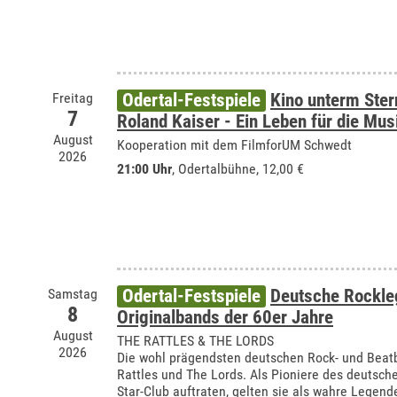
Freitag
Odertal-Festspiele
Kino unterm Ste
7
Roland Kaiser - Ein Leben für die Mus
August
Kooperation mit dem FilmforUM Schwedt
2026
21:00 Uhr
,
Odertalbühne
, 12,00 €
Samstag
Odertal-Festspiele
Deutsche Rockle
8
Originalbands der 60er Jahre
August
THE RATTLES & THE LORDS
2026
Die wohl prägendsten deutschen Rock- und Beat
Rattles und The Lords. Als Pioniere des deutsc
Star-Club auftraten, gelten sie als wahre Lege