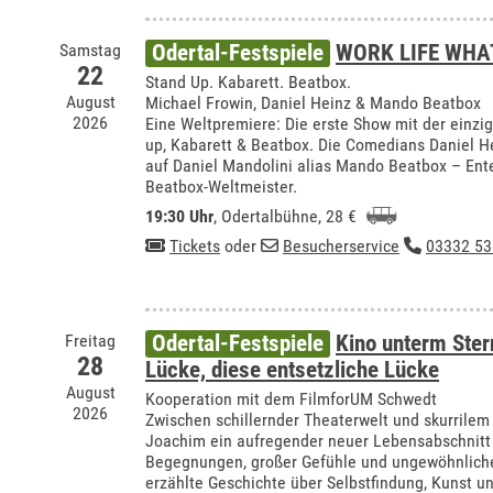
Samstag
Odertal-Festspiele
WORK LIFE WHA
22
Stand Up. Kabarett. Beatbox.
August
Michael Frowin, Daniel Heinz & Mando Beatbox
2026
Eine Weltpremiere: Die erste Show mit der einzi
up, Kabarett & Beatbox. Die Comedians Daniel H
auf Daniel Mandolini alias Mando Beatbox – Ente
Beatbox-Weltmeister.
19:30 Uhr
,
Odertalbühne
, 28 €
Tickets
oder
Besucherservice
03332 53
Freitag
Odertal-Festspiele
Kino unterm Ste
28
Lücke, diese entsetzliche Lücke
August
Kooperation mit dem FilmforUM Schwedt
2026
Zwischen schillernder Theaterwelt und skurrilem
Joachim ein aufregender neuer Lebensabschnitt 
Begegnungen, großer Gefühle und ungewöhnliche
erzählte Geschichte über Selbstfindung, Kunst u