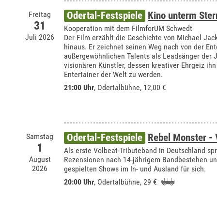
Freitag
Odertal-Festspiele
Kino unterm Ste
31
Kooperation mit dem FilmforUM Schwedt
Juli 2026
Der Film erzählt die Geschichte von Michael Jac
hinaus. Er zeichnet seinen Weg nach von der En
außergewöhnlichen Talents als Leadsänger der J
visionären Künstler, dessen kreativer Ehrgeiz ihn
Entertainer der Welt zu werden.
21:00 Uhr
,
Odertalbühne
, 12,00 €
Samstag
Odertal-Festspiele
Rebel Monster - 
1
Als erste Volbeat-Tributeband in Deutschland s
August
Rezensionen nach 14-jährigem Bandbestehen und
2026
gespielten Shows im In- und Ausland für sich.
20:00 Uhr
,
Odertalbühne
, 29 €