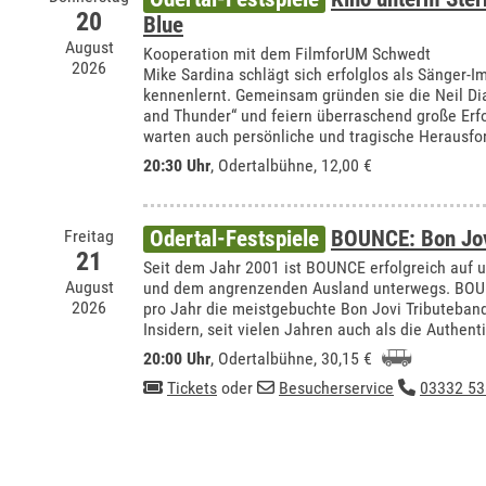
20
Blue
August
Kooperation mit dem FilmforUM Schwedt
2026
Mike Sardina schlägt sich erfolglos als Sänger-Im
kennenlernt. Gemeinsam gründen sie die Neil Di
and Thunder“ und feiern überraschend große Er
warten auch persönliche und tragische Herausfo
20:30 Uhr
,
Odertalbühne
, 12,00 €
Freitag
Odertal-Festspiele
BOUNCE: Bon Jov
21
Seit dem Jahr 2001 ist BOUNCE erfolgreich auf 
August
und dem angrenzenden Ausland unterwegs. BOUN
2026
pro Jahr die meistgebuchte Bon Jovi Tributeband 
Insidern, seit vielen Jahren auch als die Authent
20:00 Uhr
,
Odertalbühne
, 30,15 €
Tickets
oder
Besucherservice
03332 53