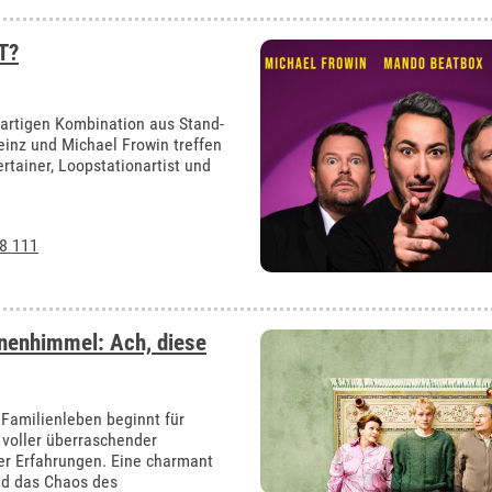
T?
gartigen Kombination aus Stand-
einz und Michael Frowin treffen
rtainer, Loopstationartist und
8 111
rnenhimmel: Ach, diese
 Familienleben beginnt für
voller überraschender
r Erfahrungen. Eine charmant
nd das Chaos des