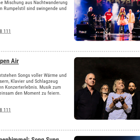
öne Mischung aus Nachtwanderung
n Rumpelstil sind swingende und
8 111
pen Air
ntstehen Songs voller Wärme und
äsern, Klavier und Schlagzeug
ren Konzerterlebnis. Musik zum
meinsam den Moment zu feiern.
8 111
rnenhimmel: Song Sung