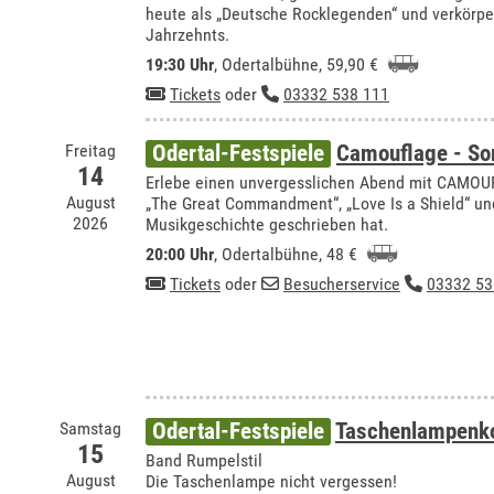
heute als „Deutsche Rocklegenden“ und verkörp
Jahrzehnts.
19:30 Uhr
,
Odertalbühne
, 59,90 €
Tickets
oder
03332 538 111
Freitag
Odertal-Festspiele
Camouflage - S
14
Erlebe einen unvergesslichen Abend mit CAMOUFL
August
„The Great Commandment“, „Love Is a Shield“ un
2026
Musikgeschichte geschrieben hat.
20:00 Uhr
,
Odertalbühne
, 48 €
Tickets
oder
Besucherservice
03332 53
Samstag
Odertal-Festspiele
Taschenlampenko
15
Band Rumpelstil
August
Die Taschenlampe nicht vergessen!