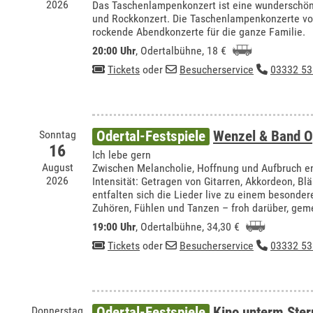
2026
Das Taschenlampenkonzert ist eine wundersch
und Rockkonzert. Die Taschenlampenkonzerte vo
rockende Abendkonzerte für die ganze Familie.
20:00 Uhr
,
Odertalbühne
, 18 €
Tickets
oder
Besucherservice
03332 53
Sonntag
Odertal-Festspiele
Wenzel & Band O
16
Ich lebe gern
August
Zwischen Melancholie, Hoffnung und Aufbruch e
2026
Intensität: Getragen von Gitarren, Akkordeon, Bl
entfalten sich die Lieder live zu einem besonde
Zuhören, Fühlen und Tanzen – froh darüber, ge
19:00 Uhr
,
Odertalbühne
, 34,30 €
Tickets
oder
Besucherservice
03332 53
Donnerstag
Odertal-Festspiele
Kino unterm Ste