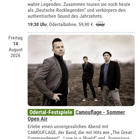
wahre Legenden. Zusammen touren sie noch heute
als „Deutsche Rocklegenden“ und verkörpern den
authentischen Sound des Jahrzehnts.
19:30 Uhr
,
Odertalbühne
, 59,90 €
Freitag
14
August
2026
Odertal-Festspiele
Camouflage - Sommer
Open Air
Erlebe einen unvergesslichen Abend mit
CAMOUFLAGE, der Band, die mit Hits wie „The Great
Commandment“, „Love Is a Shield“ und „Suspicious