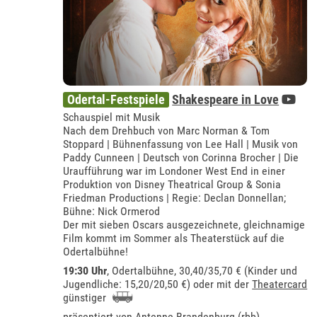
Odertal-Festspiele
Shakespeare in Love
Schauspiel mit Musik
Nach dem Drehbuch von Marc Norman & Tom
Stoppard | Bühnenfassung von Lee Hall | Musik von
Paddy Cunneen | Deutsch von Corinna Brocher | Die
Uraufführung war im Londoner West End in einer
Produktion von Disney Theatrical Group & Sonia
Friedman Productions | Regie: Declan Donnellan;
Bühne: Nick Ormerod
Der mit sieben Oscars ausgezeichnete, gleichnamige
Film kommt im Sommer als Theaterstück auf die
Odertalbühne!
19:30 Uhr
,
Odertalbühne
, 30,40/35,70 € (Kinder und
Jugendliche: 15,20/20,50 €) oder mit der
Theatercard
günstiger
präsentiert von
Antenne Brandenburg (rbb)