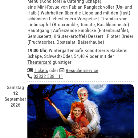
Menü (Konditorei & Catering Schäpe)
eine Mini-Revue von Fabian Ranglack voller (Un- und
Halb-) Wahrheiten über die Liebe und mit den (fast)
schönsten Liebesliedern Vorspeise | Tiramisu vom
Liebesapfel (Brotcrumble, Tomate, Basilikumpesto)
Hauptgang | Aufreizende Einblicke (Entenbrustfilet,
Gemüsebett, Kräuterkartoffel) Dessert | Flotter Dreier
(Fruchtsorbet, Obstsalat, Baiserhaube)
19:00 Uhr
,
Wintergartencafé Konditorei & Bäckerei
Schäpe, Schwedt/Oder
, 54,40 € oder mit der
Theatercard
günstiger
Tickets
oder
Besucherservice
03332 538 111
Samstag
12
September
2026