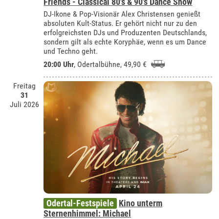
Friends - Classical 80's & 90's Dance Show
DJ-Ikone & Pop-Visionär Alex Christensen genießt
absoluten Kult-Status. Er gehört nicht nur zu den
erfolgreichsten DJs und Produzenten Deutschlands,
sondern gilt als echte Koryphäe, wenn es um Dance
und Techno geht.
20:00 Uhr
,
Odertalbühne
, 49,90 €
Freitag
31
Juli 2026
Odertal-Festspiele
Kino unterm
Sternenhimmel: Michael