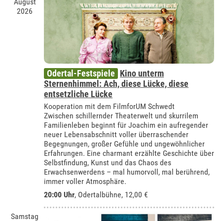
August
2026
Odertal-Festspiele
Kino unterm
Sternenhimmel: Ach, diese Lücke, diese
entsetzliche Lücke
Kooperation mit dem FilmforUM Schwedt
Zwischen schillernder Theaterwelt und skurrilem
Familienleben beginnt für Joachim ein aufregender
neuer Lebensabschnitt voller überraschender
Begegnungen, großer Gefühle und ungewöhnlicher
Erfahrungen. Eine charmant erzählte Geschichte über
Selbstfindung, Kunst und das Chaos des
Erwachsenwerdens – mal humorvoll, mal berührend,
immer voller Atmosphäre.
20:00 Uhr
,
Odertalbühne
, 12,00 €
Samstag