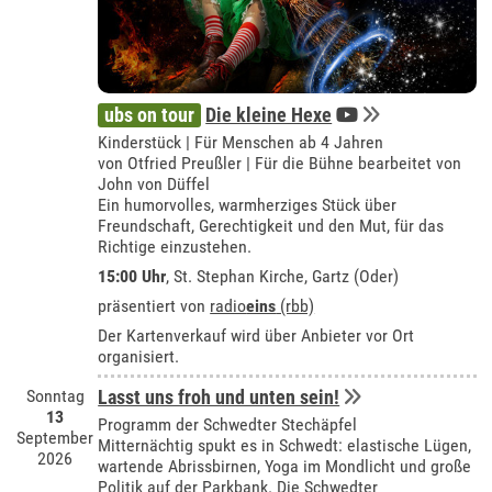
ubs on tour
Die kleine Hexe
Kinderstück | Für Menschen ab 4 Jahren
von Otfried Preußler | Für die Bühne bearbeitet von
John von Düffel
Ein humorvolles, warmherziges Stück über
Freundschaft, Gerechtigkeit und den Mut, für das
Richtige einzustehen.
15:00 Uhr
, St. Stephan Kirche, Gartz (Oder)
präsentiert von
radio
eins
(rbb)
Der Kartenverkauf wird über Anbieter vor Ort
organisiert.
Sonntag
Lasst uns froh und unten sein!
13
Programm der Schwedter Stechäpfel
September
Mitternächtig spukt es in Schwedt: elastische Lügen,
2026
wartende Abrissbirnen, Yoga im Mondlicht und große
Politik auf der Parkbank. Die Schwedter