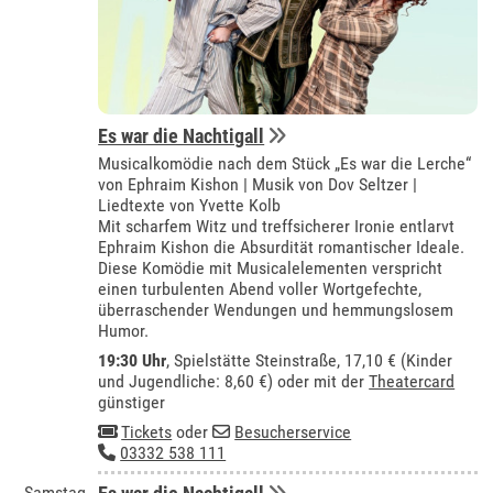
Es war die Nachtigall
Musicalkomödie nach dem Stück „Es war die Lerche“
von Ephraim Kishon | Musik von Dov Seltzer |
Liedtexte von Yvette Kolb
Mit scharfem Witz und treffsicherer Ironie entlarvt
Ephraim Kishon die Absurdität romantischer Ideale.
Diese Komödie mit Musicalelementen verspricht
einen turbulenten Abend voller Wortgefechte,
überraschender Wendungen und hemmungslosem
Humor.
19:30 Uhr
, Spielstätte Steinstraße, 17,10 € (Kinder
und Jugendliche: 8,60 €) oder mit der
Theatercard
günstiger
Tickets
oder
Besucherservice
03332 538 111
Samstag