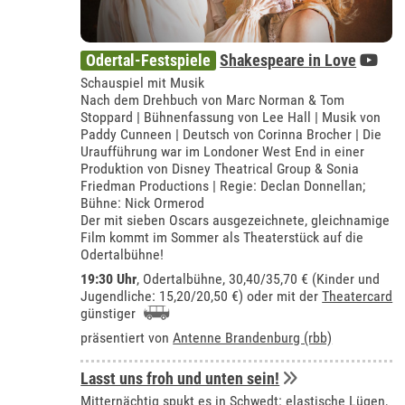
Odertal-Festspiele
Shakespeare in Love
Schauspiel mit Musik
Nach dem Drehbuch von Marc Norman & Tom
Stoppard | Bühnenfassung von Lee Hall | Musik von
Paddy Cunneen | Deutsch von Corinna Brocher | Die
Uraufführung war im Londoner West End in einer
Produktion von Disney Theatrical Group & Sonia
Friedman Productions | Regie: Declan Donnellan;
Bühne: Nick Ormerod
Der mit sieben Oscars ausgezeichnete, gleichnamige
Film kommt im Sommer als Theaterstück auf die
Odertalbühne!
19:30 Uhr
,
Odertalbühne
, 30,40/35,70 € (Kinder und
Jugendliche: 15,20/20,50 €) oder mit der
Theatercard
günstiger
präsentiert von
Antenne Brandenburg (rbb)
Lasst uns froh und unten sein!
Mitternächtig spukt es in Schwedt: elastische Lügen,