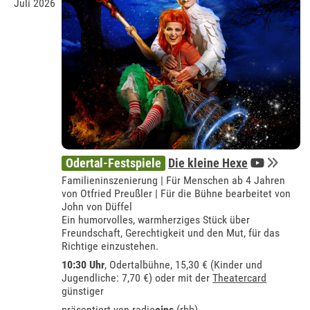
Juli 2026
Odertal-Festspiele
Die kleine Hexe
Familieninszenierung | Für Menschen ab 4 Jahren
von Otfried Preußler | Für die Bühne bearbeitet von
John von Düffel
Ein humorvolles, warmherziges Stück über
Freundschaft, Gerechtigkeit und den Mut, für das
Richtige einzustehen.
10:30 Uhr
,
Odertalbühne
, 15,30 € (Kinder und
Jugendliche: 7,70 €) oder mit der
Theatercard
günstiger
präsentiert von
radio
eins
(rbb)