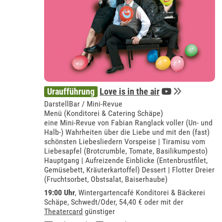
Uraufführung
Love is in the air
DarstellBar / Mini-Revue
Menü (Konditorei & Catering Schäpe)
eine Mini-Revue von Fabian Ranglack voller (Un- und
Halb-) Wahrheiten über die Liebe und mit den (fast)
schönsten Liebesliedern Vorspeise | Tiramisu vom
Liebesapfel (Brotcrumble, Tomate, Basilikumpesto)
Hauptgang | Aufreizende Einblicke (Entenbrustfilet,
Gemüsebett, Kräuterkartoffel) Dessert | Flotter Dreier
(Fruchtsorbet, Obstsalat, Baiserhaube)
19:00 Uhr
,
Wintergartencafé Konditorei & Bäckerei
Schäpe, Schwedt/Oder
, 54,40 € oder mit der
Theatercard
günstiger