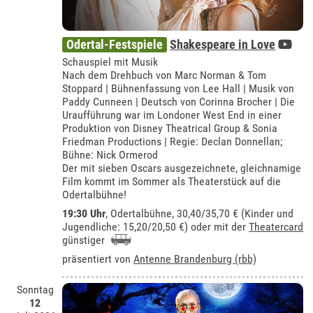
Odertal-Festspiele
Shakespeare in Love
Schauspiel mit Musik
Nach dem Drehbuch von Marc Norman & Tom
Stoppard | Bühnenfassung von Lee Hall | Musik von
Paddy Cunneen | Deutsch von Corinna Brocher | Die
Uraufführung war im Londoner West End in einer
Produktion von Disney Theatrical Group & Sonia
Friedman Productions | Regie: Declan Donnellan;
Bühne: Nick Ormerod
Der mit sieben Oscars ausgezeichnete, gleichnamige
Film kommt im Sommer als Theaterstück auf die
Odertalbühne!
19:30 Uhr
,
Odertalbühne
, 30,40/35,70 € (Kinder und
Jugendliche: 15,20/20,50 €) oder mit der
Theatercard
günstiger
präsentiert von
Antenne Brandenburg (rbb)
Sonntag
12