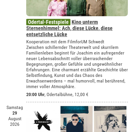
Odertal-Festspiele
Kino unterm
Sternenhimmel: Ach, diese Lücke, diese
entsetzliche Lücke
Kooperation mit dem FilmforUM Schwedt
Zwischen schillernder Theaterwelt und skurrilem
Familienleben beginnt für Joachim ein aufregender
neuer Lebensabschnitt voller überraschender
Begegnungen, großer Gefühle und ungewöhnlicher
Erfahrungen. Eine charmant erzählte Geschichte über
Selbstfindung, Kunst und das Chaos des
Erwachsenwerdens – mal humorvoll, mal berührend,
immer voller Atmosphäre.
20:00 Uhr
,
Odertalbühne
, 12,00 €
Samstag
29
August
2026