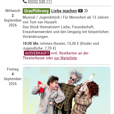
03332 538 111
Mittwoch
Uraufführung
Liebe machen
2
Musical / Jugendstück | Für Menschen ab 13 Jahren
September
von Tom van Hasselt
2026
Das Stück thematisiert Liebe, Freundschaft,
Erwachsenwerden und den Umgang mit körperlichen
Veränderungen.
10:30 Uhr
,
intimes theater
, 15,30 € (Kinder und
Jugendliche: 7,70 €)
AUSVERKAUFT
evtl. Restkarten an der
Theaterkasse oder
zur Warteliste
Freitag
4
September
2026