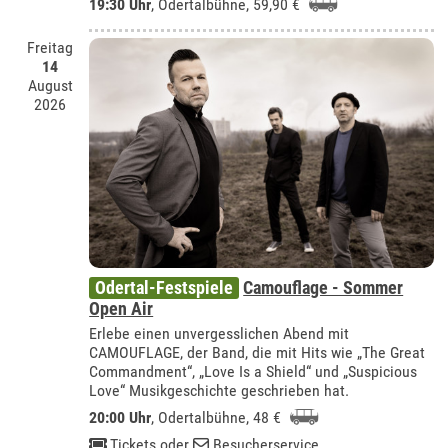
19:30 Uhr
,
Odertalbühne
, 59,90 €
Freitag
14
August
2026
Odertal-Festspiele
Camouflage - Sommer
Open Air
Erlebe einen unvergesslichen Abend mit
CAMOUFLAGE, der Band, die mit Hits wie „The Great
Commandment“, „Love Is a Shield“ und „Suspicious
Love“ Musikgeschichte geschrieben hat.
20:00 Uhr
,
Odertalbühne
, 48 €
Tickets
oder
Besucherservice