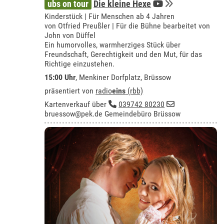
ubs on tour
Die kleine Hexe
Kinderstück | Für Menschen ab 4 Jahren
von Otfried Preußler | Für die Bühne bearbeitet von
John von Düffel
Ein humorvolles, warmherziges Stück über
Freundschaft, Gerechtigkeit und den Mut, für das
Richtige einzustehen.
15:00 Uhr
,
Menkiner Dorfplatz, Brüssow
präsentiert von
radio
eins
(rbb)
Kartenverkauf über
039742 80230
bruessow@pek.de
Gemeindebüro Brüssow