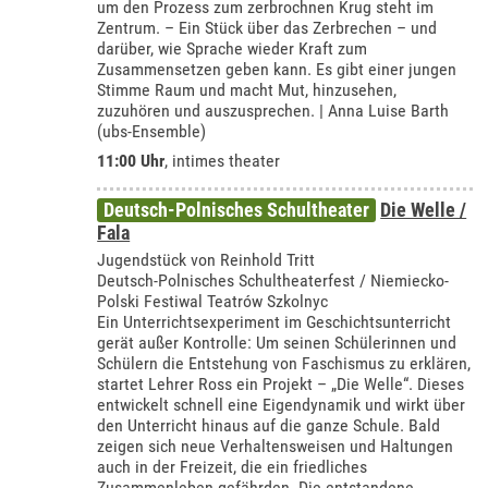
um den Prozess zum zerbrochnen Krug steht im
Zentrum. – Ein Stück über das Zerbrechen – und
darüber, wie Sprache wieder Kraft zum
Zusammensetzen geben kann. Es gibt einer jungen
Stimme Raum und macht Mut, hinzusehen,
zuzuhören und auszusprechen. | Anna Luise Barth
(ubs-Ensemble)
11:00 Uhr
,
intimes theater
Deutsch-Polnisches Schultheater
Die Welle /
Fala
Jugendstück von Reinhold Tritt
Deutsch-Polnisches Schultheaterfest / Niemiecko-
Polski Festiwal Teatrów Szkolnyc
Ein Unterrichtsexperiment im Geschichtsunterricht
gerät außer Kontrolle: Um seinen Schülerinnen und
Schülern die Entstehung von Faschismus zu erklären,
startet Lehrer Ross ein Projekt – „Die Welle“. Dieses
entwickelt schnell eine Eigendynamik und wirkt über
den Unterricht hinaus auf die ganze Schule. Bald
zeigen sich neue Verhaltensweisen und Haltungen
auch in der Freizeit, die ein friedliches
Zusammenleben gefährden. Die entstandene