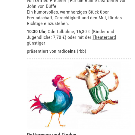
von Otfried Preußler | Für die Bühne bearbeitet von
John von Düffel
Ein humorvolles, warmherziges Stück über
Freundschaft, Gerechtigkeit und den Mut, für das
Richtige einzustehen.
10:30 Uhr
,
Odertalbühne
, 15,30 € (Kinder und
Jugendliche: 7,70 €) oder mit der
Theatercard
günstiger
präsentiert von
radio
eins
(rbb)
Pettersson und Findus