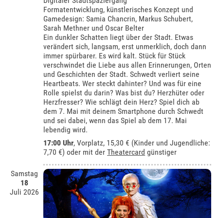
Digitaler Stadtspaziergang
Formatentwicklung, künstlerisches Konzept und
Gamedesign: Samia Chancrin, Markus Schubert,
Sarah Methner und Oscar Belter
Ein dunkler Schatten liegt über der Stadt. Etwas
verändert sich, langsam, erst unmerklich, doch dann
immer spürbarer. Es wird kalt. Stück für Stück
verschwindet die Liebe aus allen Erinnerungen, Orten
und Geschichten der Stadt. Schwedt verliert seine
Heartbeats. Wer steckt dahinter? Und was für eine
Rolle spielst du darin? Was bist du? Herzhüter oder
Herzfresser? Wie schlägt dein Herz? Spiel dich ab
dem 7. Mai mit deinem Smartphone durch Schwedt
und sei dabei, wenn das Spiel ab dem 17. Mai
lebendig wird.
17:00 Uhr
, Vorplatz, 15,30 € (Kinder und Jugendliche:
7,70 €) oder mit der
Theatercard
günstiger
Samstag
18
Juli 2026