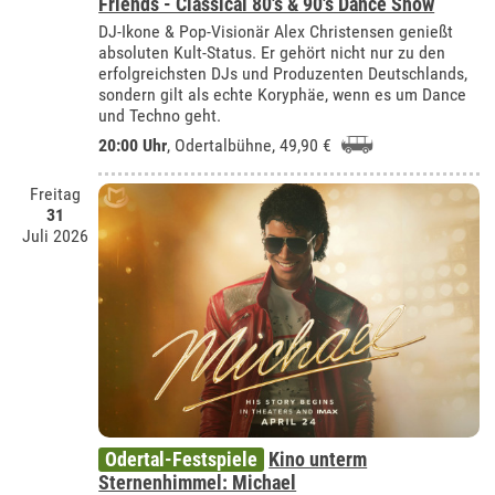
Friends - Classical 80's & 90's Dance Show
DJ-Ikone & Pop-Visionär Alex Christensen genießt
absoluten Kult-Status. Er gehört nicht nur zu den
erfolgreichsten DJs und Produzenten Deutschlands,
sondern gilt als echte Koryphäe, wenn es um Dance
und Techno geht.
20:00 Uhr
,
Odertalbühne
, 49,90 €
Freitag
31
Juli 2026
Odertal-Festspiele
Kino unterm
Sternenhimmel: Michael