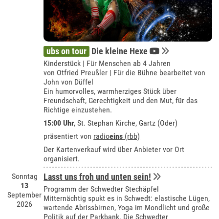
ubs on tour
Die kleine Hexe
Kinderstück | Für Menschen ab 4 Jahren
von Otfried Preußler | Für die Bühne bearbeitet von
John von Düffel
Ein humorvolles, warmherziges Stück über
Freundschaft, Gerechtigkeit und den Mut, für das
Richtige einzustehen.
15:00 Uhr
, St. Stephan Kirche, Gartz (Oder)
präsentiert von
radio
eins
(rbb)
Der Kartenverkauf wird über Anbieter vor Ort
organisiert.
Sonntag
Lasst uns froh und unten sein!
13
Programm der Schwedter Stechäpfel
September
Mitternächtig spukt es in Schwedt: elastische Lügen,
2026
wartende Abrissbirnen, Yoga im Mondlicht und große
Politik auf der Parkbank. Die Schwedter