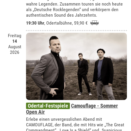
wahre Legenden. Zusammen touren sie noch heute
als „Deutsche Rocklegenden“ und verkörpern den
authentischen Sound des Jahrzehnts.
19:30 Uhr
,
Odertalbühne
, 59,90 €
Freitag
14
August
2026
Odertal-Festspiele
Camouflage - Sommer
Open Air
Erlebe einen unvergesslichen Abend mit
CAMOUFLAGE, der Band, die mit Hits wie „The Great
Commandment“, „Love Is a Shield“ und „Suspicious