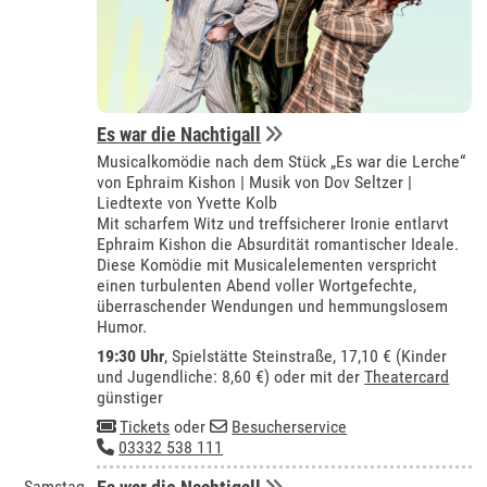
Es war die Nachtigall
Musicalkomödie nach dem Stück „Es war die Lerche“
von Ephraim Kishon | Musik von Dov Seltzer |
Liedtexte von Yvette Kolb
Mit scharfem Witz und treffsicherer Ironie entlarvt
Ephraim Kishon die Absurdität romantischer Ideale.
Diese Komödie mit Musicalelementen verspricht
einen turbulenten Abend voller Wortgefechte,
überraschender Wendungen und hemmungslosem
Humor.
19:30 Uhr
, Spielstätte Steinstraße, 17,10 € (Kinder
und Jugendliche: 8,60 €) oder mit der
Theatercard
günstiger
Tickets
oder
Besucherservice
03332 538 111
Samstag