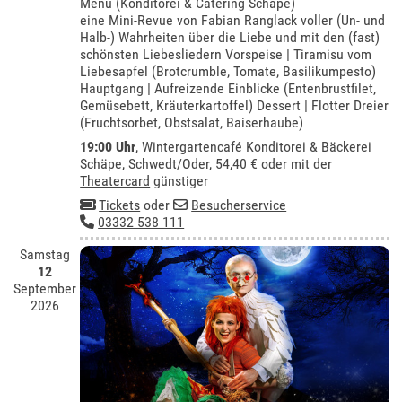
Menü (Konditorei & Catering Schäpe)
eine Mini-Revue von Fabian Ranglack voller (Un- und
Halb-) Wahrheiten über die Liebe und mit den (fast)
schönsten Liebesliedern Vorspeise | Tiramisu vom
Liebesapfel (Brotcrumble, Tomate, Basilikumpesto)
Hauptgang | Aufreizende Einblicke (Entenbrustfilet,
Gemüsebett, Kräuterkartoffel) Dessert | Flotter Dreier
(Fruchtsorbet, Obstsalat, Baiserhaube)
19:00 Uhr
,
Wintergartencafé Konditorei & Bäckerei
Schäpe, Schwedt/Oder
, 54,40 € oder mit der
Theatercard
günstiger
Tickets
oder
Besucherservice
03332 538 111
Samstag
12
September
2026