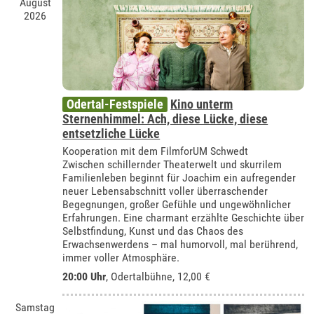
August
2026
Odertal-Festspiele
Kino unterm
Sternenhimmel: Ach, diese Lücke, diese
entsetzliche Lücke
Kooperation mit dem FilmforUM Schwedt
Zwischen schillernder Theaterwelt und skurrilem
Familienleben beginnt für Joachim ein aufregender
neuer Lebensabschnitt voller überraschender
Begegnungen, großer Gefühle und ungewöhnlicher
Erfahrungen. Eine charmant erzählte Geschichte über
Selbstfindung, Kunst und das Chaos des
Erwachsenwerdens – mal humorvoll, mal berührend,
immer voller Atmosphäre.
20:00 Uhr
,
Odertalbühne
, 12,00 €
Samstag