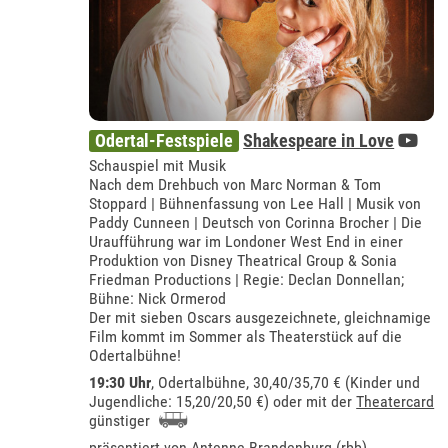
Odertal-Festspiele
Shakespeare in Love
Schauspiel mit Musik
Nach dem Drehbuch von Marc Norman & Tom
Stoppard | Bühnenfassung von Lee Hall | Musik von
Paddy Cunneen | Deutsch von Corinna Brocher | Die
Uraufführung war im Londoner West End in einer
Produktion von Disney Theatrical Group & Sonia
Friedman Productions | Regie: Declan Donnellan;
Bühne: Nick Ormerod
Der mit sieben Oscars ausgezeichnete, gleichnamige
Film kommt im Sommer als Theaterstück auf die
Odertalbühne!
19:30 Uhr
,
Odertalbühne
, 30,40/35,70 € (Kinder und
Jugendliche: 15,20/20,50 €) oder mit der
Theatercard
günstiger
präsentiert von
Antenne Brandenburg (rbb)