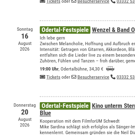
Tickets
oder
Besucherservice
03332 53
Sonntag
Odertal-Festspiele
Wenzel & Band O
16
Ich lebe gern
August
Zwischen Melancholie, Hoffnung und Aufbruch e
2026
Intensität: Getragen von Gitarren, Akkordeon, Bl
entfalten sich die Lieder live zu einem besonde
Zuhören, Fühlen und Tanzen – froh darüber, ge
19:00 Uhr
,
Odertalbühne
, 34,30 €
Tickets
oder
Besucherservice
03332 53
Donnerstag
Odertal-Festspiele
Kino unterm Ste
20
Blue
August
Kooperation mit dem FilmforUM Schwedt
2026
Mike Sardina schlägt sich erfolglos als Sänger-Im
kennenlernt. Gemeinsam gründen sie die Neil Di