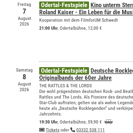
Freitag
Odertal-Festspiele
Kino unterm Ste
7
Roland Kaiser - Ein Leben für die Mus
August
Kooperation mit dem FilmforUM Schwedt
2026
21:00 Uhr
,
Odertalbühne
, 12,00 €
Samstag
Odertal-Festspiele
Deutsche Rockle
8
Originalbands der 60er Jahre
August
THE RATTLES & THE LORDS
2026
Die wohl prägendsten deutschen Rock- und Beat
Rattles und The Lords. Als Pioniere des deutsc
Star-Club auftraten, gelten sie als wahre Lege
heute als „Deutsche Rocklegenden“ und verkörp
Jahrzehnts.
19:30 Uhr
,
Odertalbühne
, 59,90 €
Tickets
oder
03332 538 111