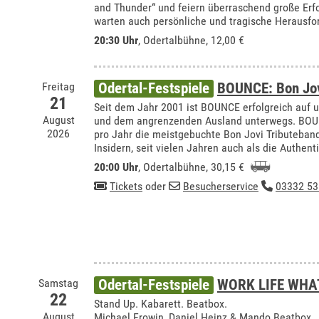
and Thunder“ und feiern überraschend große Er
warten auch persönliche und tragische Herausfo
20:30 Uhr
,
Odertalbühne
, 12,00 €
Freitag
Odertal-Festspiele
BOUNCE: Bon Jov
21
Seit dem Jahr 2001 ist BOUNCE erfolgreich auf 
August
und dem angrenzenden Ausland unterwegs. BOUN
2026
pro Jahr die meistgebuchte Bon Jovi Tributeband 
Insidern, seit vielen Jahren auch als die Authent
20:00 Uhr
,
Odertalbühne
, 30,15 €
Tickets
oder
Besucherservice
03332 53
Samstag
Odertal-Festspiele
WORK LIFE WHA
22
Stand Up. Kabarett. Beatbox.
August
Michael Frowin, Daniel Heinz & Mando Beatbox