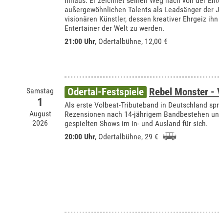
hinaus. Er zeichnet seinen Weg nach von der En
außergewöhnlichen Talents als Leadsänger der J
visionären Künstler, dessen kreativer Ehrgeiz ihn
Entertainer der Welt zu werden.
21:00 Uhr
,
Odertalbühne
, 12,00 €
Samstag
Odertal-Festspiele
Rebel Monster - 
1
Als erste Volbeat-Tributeband in Deutschland s
August
Rezensionen nach 14-jährigem Bandbestehen und
2026
gespielten Shows im In- und Ausland für sich.
20:00 Uhr
,
Odertalbühne
, 29 €