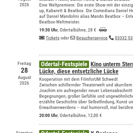
2026
Eine Weltpremiere: Die erste Show mit der einzi
up, Kabarett & Beatbox. Die Comedians Daniel H
auf Daniel Mandolini alias Mando Beatbox – Ente
Beatbox-Weltmeister.
19:30 Uhr
,
Odertalbühne
, 28 €
Tickets
oder
Besucherservice
03332 53
Freitag
Odertal-Festspiele
Kino unterm Ste
28
Lücke, diese entsetzliche Lücke
August
Kooperation mit dem FilmforUM Schwedt
2026
Zwischen schillernder Theaterwelt und skurrilem
Joachim ein aufregender neuer Lebensabschnitt 
Begegnungen, großer Gefühle und ungewöhnliche
erzählte Geschichte über Selbstfindung, Kunst u
Erwachsenwerdens – mal humorvoll, mal berühre
20:00 Uhr
,
Odertalbühne
, 12,00 €
Samstag