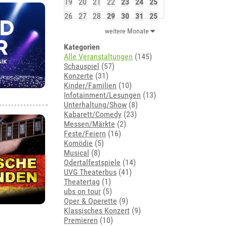
19
20
21
22
23
24
25
26
27
28
29
30
31
25
weitere Monate
Kategorien
Alle Veranstaltungen
(145)
Schauspiel
(57)
Konzerte
(31)
Kinder/Familien
(10)
Infotainment/Lesungen
(13)
Unterhaltung/Show
(8)
Kabarett/Comedy
(23)
Messen/Märkte
(2)
Feste/Feiern
(16)
Komödie
(5)
Musical
(8)
Odertalfestspiele
(14)
UVG Theaterbus
(41)
Theatertag
(1)
ubs on tour
(5)
Oper & Operette
(9)
Klassisches Konzert
(9)
Premieren
(10)