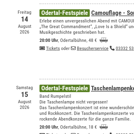
Freitag
Odertal-Festspiele
Camouflage - S
14
Erlebe einen unvergesslichen Abend mit CAMOUFL
August
„The Great Commandment“, „Love Is a Shield“ un
2026
Musikgeschichte geschrieben hat.
20:00 Uhr
,
Odertalbühne
, 48 €
Tickets
oder
Besucherservice
03332 53
Samstag
Odertal-Festspiele
Taschenlampenko
15
Band Rumpelstil
August
Die Taschenlampe nicht vergessen!
2026
Das Taschenlampenkonzert ist eine wundersch
und Rockkonzert. Die Taschenlampenkonzerte vo
rockende Abendkonzerte für die ganze Familie.
20:00 Uhr
,
Odertalbühne
, 18 €