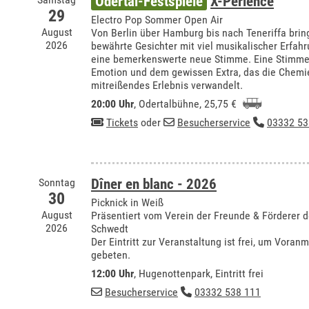
Odertal-Festspiele
X-Perience
29
Electro Pop Sommer Open Air
August
Von Berlin über Hamburg bis nach Teneriffa bring
2026
bewährte Gesichter mit viel musikalischer Erfa
eine bemerkenswerte neue Stimme. Eine Stimme m
Emotion und dem gewissen Extra, das die Chemie 
mitreißendes Erlebnis verwandelt.
20:00 Uhr
,
Odertalbühne
, 25,75 €
Tickets
oder
Besucherservice
03332 53
Sonntag
Dîner en blanc - 2026
30
Picknick in Weiß
August
Präsentiert vom Verein der Freunde & Förderer
2026
Schwedt
Der Eintritt zur Veranstaltung ist frei, um Vora
gebeten.
12:00 Uhr
, Hugenottenpark, Eintritt frei
Besucherservice
03332 538 111