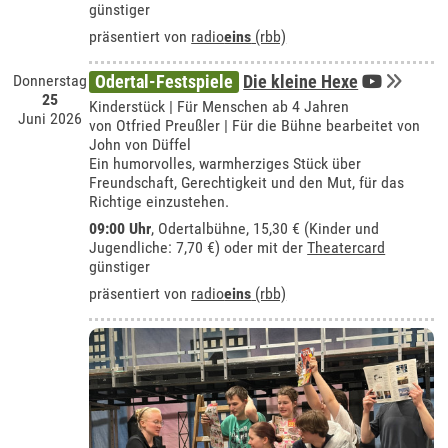
günstiger
präsentiert von
radio
eins
(rbb)
Donnerstag
Odertal-Festspiele
Die kleine Hexe
25
Kinderstück | Für Menschen ab 4 Jahren
Juni 2026
von Otfried Preußler | Für die Bühne bearbeitet von
John von Düffel
Ein humorvolles, warmherziges Stück über
Freundschaft, Gerechtigkeit und den Mut, für das
Richtige einzustehen.
09:00 Uhr
,
Odertalbühne
, 15,30 € (Kinder und
Jugendliche: 7,70 €) oder mit der
Theatercard
günstiger
präsentiert von
radio
eins
(rbb)