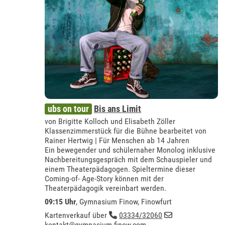
ubs on tour
Bis ans Limit
von Brigitte Kolloch und Elisabeth Zöller
Klassenzimmerstück für die Bühne bearbeitet von
Rainer Hertwig | Für Menschen ab 14 Jahren
Ein bewegender und schülernaher Monolog inklusive
Nachbereitungsgespräch mit dem Schauspieler und
einem Theaterpädagogen. Spieltermine dieser
Coming-of- Age-Story können mit der
Theaterpädagogik vereinbart werden.
09:15 Uhr
,
Gymnasium Finow, Finowfurt
Kartenverkauf über
03334/32060
kontakt@gymnasium-finow.com