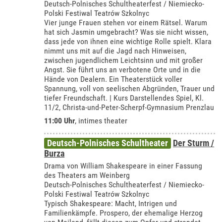
Deutsch-Polnisches Schultheaterfest / Niemiecko-
Polski Festiwal Teatrów Szkolnyc
Vier junge Frauen stehen vor einem Rätsel. Warum
hat sich Jasmin umgebracht? Was sie nicht wissen,
dass jede von ihnen eine wichtige Rolle spielt. Klara
nimmt uns mit auf die Jagd nach Hinweisen,
zwischen jugendlichem Leichtsinn und mit großer
Angst. Sie führt uns an verbotene Orte und in die
Hände von Dealern. Ein Theaterstück voller
Spannung, voll von seelischen Abgründen, Trauer und
tiefer Freundschaft. | Kurs Darstellendes Spiel, Kl.
11/2, Christa-und-Peter-Scherpf-Gymnasium Prenzlau
11:00 Uhr
,
intimes theater
Deutsch-Polnisches Schultheater
Der Sturm /
Burza
Drama von William Shakespeare in einer Fassung
des Theaters am Weinberg
Deutsch-Polnisches Schultheaterfest / Niemiecko-
Polski Festiwal Teatrów Szkolnyc
Typisch Shakespeare: Macht, Intrigen und
Familienkämpfe. Prospero, der ehemalige Herzog