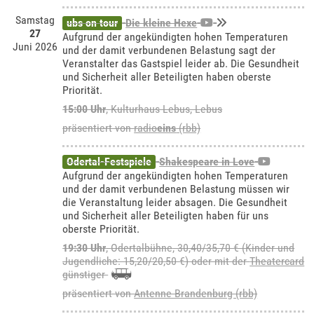
Samstag
ubs on tour
Die kleine Hexe
27
Aufgrund der angekündigten hohen Temperaturen
Juni 2026
und der damit verbundenen Belastung sagt der
Veranstalter das Gastspiel leider ab. Die Gesundheit
und Sicherheit aller Beteiligten haben oberste
Priorität.
15:00 Uhr
,
Kulturhaus Lebus, Lebus
präsentiert von
radio
eins
(rbb)
Odertal-Festspiele
Shakespeare in Love
Aufgrund der angekündigten hohen Temperaturen
und der damit verbundenen Belastung müssen wir
die Veranstaltung leider absagen. Die Gesundheit
und Sicherheit aller Beteiligten haben für uns
oberste Priorität.
19:30 Uhr
,
Odertalbühne
, 30,40/35,70 € (Kinder und
Jugendliche: 15,20/20,50 €) oder mit der
Theatercard
günstiger
präsentiert von
Antenne Brandenburg (rbb)