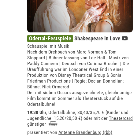
Odertal-Festspiele
Shakespeare in Love
Schauspiel mit Musik
Nach dem Drehbuch von Marc Norman & Tom
Stoppard | Bühnenfassung von Lee Hall | Musik von
Paddy Cunneen | Deutsch von Corinna Brocher | Die
Uraufführung war im Londoner West End in einer
Produktion von Disney Theatrical Group & Sonia
Friedman Productions | Regie: Declan Donnellan;
Bühne: Nick Ormerod
Der mit sieben Oscars ausgezeichnete, gleichnamige
Film kommt im Sommer als Theaterstück auf die
Odertalbühne!
19:30 Uhr
,
Odertalbühne
, 30,40/35,70 € (Kinder und
Jugendliche: 15,20/20,50 €) oder mit der
Theatercard
günstiger
präsentiert von
Antenne Brandenburg (rbb)