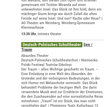
von Mailand, fällt diesen zum Opfer und strandet
gemeinsam mit Tochter Miranda auf einer
unbewohnten Insel. Das Glück ist ihm hold, denn ein
mächtiger Sturm bringt wie durch Zufall die alten
Feinde auf seine Insel. Und nun? Rache oder Reue? |
AG Theater am Weinberg, Weinberg-Gymnasium
Kleinmachnow
13:30 Uhr
,
intimes theater
Deutsch-Polnisches Schultheater
Sen /
Traum
Absurdes Theater
Deutsch-Polnisches Schultheaterfest / Niemiecko-
Polski Festiwal Teatrów Szkolnyc
Der Traum – alles Wichtige geschieht im Traum. –
Eine Einladung in eine Welt des Absurden, der
Groteske und der verborgenen Bedeutungen, in der
sich Humor mit Melancholie vermischt. Das Stück
behandelt Probleme der heutigen Welt. Die darin
verwendete Musik wird zur Erzählerin der Emotionen,
die den Zuschauenden auf eine surrealistische Reise
mitnehmen. „Traum“ ist ein Stück, das man nicht
verschlafen darf. | Płomienny Teatr, Kulturhaus 13