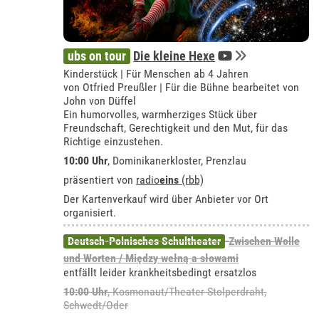
ubs on tour
Die kleine Hexe
Kinderstück | Für Menschen ab 4 Jahren
von Otfried Preußler | Für die Bühne bearbeitet von
John von Düffel
Ein humorvolles, warmherziges Stück über
Freundschaft, Gerechtigkeit und den Mut, für das
Richtige einzustehen.
10:00 Uhr
,
Dominikanerkloster, Prenzlau
präsentiert von
radio
eins
(rbb)
Der Kartenverkauf wird über Anbieter vor Ort
organisiert.
Deutsch-Polnisches Schultheater
Zwischen Wolle
und Worten / Między wełną a słowami
entfällt leider krankheitsbedingt ersatzlos
10:00 Uhr
,
Kosmonaut/Theater Stolperdraht,
Schwedt/Oder