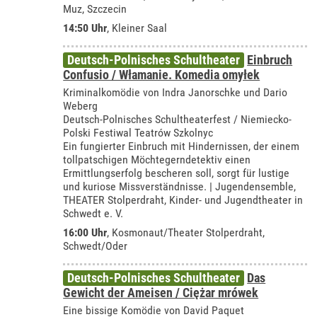
Muz, Szczecin
14:50 Uhr
,
Kleiner Saal
Deutsch-Polnisches Schultheater
Einbruch
Confusio / Włamanie. Komedia omyłek
Kriminalkomödie von Indra Janorschke und Dario
Weberg
Deutsch-Polnisches Schultheaterfest / Niemiecko-
Polski Festiwal Teatrów Szkolnyc
Ein fungierter Einbruch mit Hindernissen, der einem
tollpatschigen Möchtegerndetektiv einen
Ermittlungserfolg bescheren soll, sorgt für lustige
und kuriose Missverständnisse. | Jugendensemble,
THEATER Stolperdraht, Kinder- und Jugendtheater in
Schwedt e. V.
16:00 Uhr
,
Kosmonaut/Theater Stolperdraht,
Schwedt/Oder
Deutsch-Polnisches Schultheater
Das
Gewicht der Ameisen / Ciężar mrówek
Eine bissige Komödie von David Paquet