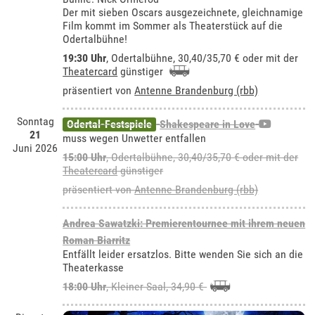
Der mit sieben Oscars ausgezeichnete, gleichnamige
Film kommt im Sommer als Theaterstück auf die
Odertalbühne!
19:30 Uhr
,
Odertalbühne
, 30,40/35,70 € oder mit der
Theatercard
günstiger
präsentiert von
Antenne Brandenburg (rbb)
Sonntag
Odertal-Festspiele
Shakespeare in Love
21
muss wegen Unwetter entfallen
Juni 2026
15:00 Uhr
,
Odertalbühne
, 30,40/35,70 € oder mit der
Theatercard
günstiger
präsentiert von
Antenne Brandenburg (rbb)
Andrea Sawatzki: Premierentournee mit ihrem neuen
Roman Biarritz
Entfällt leider ersatzlos. Bitte wenden Sie sich an die
Theaterkasse
18:00 Uhr
,
Kleiner Saal
, 34,90 €