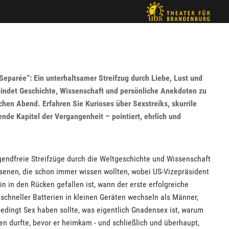
eparée“: Ein unterhaltsamer Streifzug durch Liebe, Lust und
bindet Geschichte, Wissenschaft und persönliche Anekdoten zu
en Abend. Erfahren Sie Kurioses über Sexstreiks, skurrile
de Kapitel der Vergangenheit – pointiert, ehrlich und
ugendfreie Streifzüge durch die Weltgeschichte und Wissenschaft
chsenen, die schon immer wissen wollten, wobei US-Vizepräsident
in in den Rücken gefallen ist, wann der erste erfolgreiche
schneller Batterien in kleinen Geräten wechseln als Männer,
dingt Sex haben sollte, was eigentlich Gnadensex ist, warum
en durfte, bevor er heimkam - und schließlich und überhaupt,