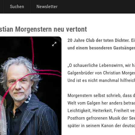
Suchen
Newsletter
istian Morgenstern neu vertont
20 Jahre Club der toten Dichter. E
und einem besonderen Gastsänger
„O schauerliche Lebenswirrn, wir 
Galgenbrüder von Christian Morge
Und ist es nicht manchmal hilfrei
Morgenstern selbst schrieb, dass 
Welt vom Galgen her anders betrach
Leichtigkeit, Heiterkeit, Freiheit 
Posthorn gefrorenen Musik der See
später in seinem Kanon der deutsc