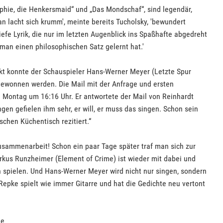
ophie, die Henkersmaid“ und „Das Mondschaf“, sind legendär,
an lacht sich krumm', meinte bereits Tucholsky, 'bewundert
iefe Lyrik, die nur im letzten Augenblick ins Spaßhafte abgedreht
man einen philosophischen Satz gelernt hat.'
kt konnte der Schauspieler Hans-Werner Meyer (Letzte Spur
gewonnen werden. Die Mail mit der Anfrage und ersten
Montag um 16:16 Uhr. Er antwortete der Mail von Reinhardt
en gefielen ihm sehr, er will, er muss das singen. Schon sein
chen Küchentisch rezitiert.“
sammenarbeit! Schon ein paar Tage später traf man sich zur
rkus Runzheimer (Element of Crime) ist wieder mit dabei und
n spielen. Und Hans-Werner Meyer wird nicht nur singen, sondern
Repke spielt wie immer Gitarre und hat die Gedichte neu vertont
ge