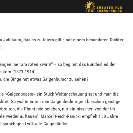
in Jubiläum, das es zu feiern gilt - mit einem besonderen Dichter
!
hängen hier am roten Zwirn!“ – so beginnt das Bundeslied der
nstern (1871-1914).
ch, die Dinge mit etwas Galgenhumor zu sehen?
die »Galgenpoesie« ein Stück Weltanschauung sei und man die
tet. So wollte er mit den Galgenliedern „ein bisschen geistige
verbreiten, die Phantasie beleben, nur ein bisschen von der im
le wieder auftauen“. Marcel Reich-Ranicki empfiehlt 50 Jahre
hsprachigen Lyrik alle Galgenlieder.