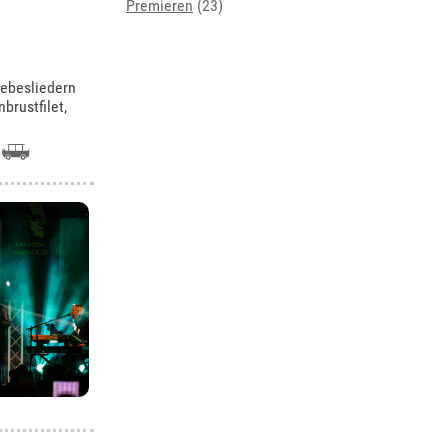
Premieren
(23)
iebesliedern
brustfilet,