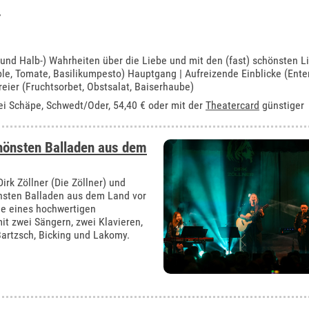
 und Halb-) Wahrheiten über die Liebe und mit den (fast) schönsten L
le, Tomate, Basilikumpesto) Hauptgang | Aufreizende Einblicke (Enten
reier (Fruchtsorbet, Obstsalat, Baiserhaube)
ei Schäpe, Schwedt/Oder
, 54,40 € oder mit der
Theatercard
günstiger
chönsten Balladen aus dem
rk Zöllner (Die Zöllner) und
nsten Balladen aus dem Land vor
ge eines hochwertigen
mit zwei Sängern, zwei Klavieren,
 Bartzsch, Bicking und Lakomy.