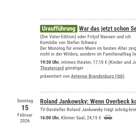
Uraufführung
War das jetzt schon 
(Die Vater-Edition) oder Fritjof Nansen und ich
Komödie von Stefan Schwarz
Der Monolog für einen Mann im besten Alter zei
nicht in der Wildnis, sondern im Familienalltag li
19:30 Uhr
,
intimes theater
, 17,10 € (Kinder und J
Theatercard
günstiger
präsentiert von
Antenne Brandenburg (rbb)
Sonntag
Roland Jankowsky: Wenn Overbeck ko
15
TV-Darsteller Roland Jankowsky trägt schräg-krim
Februar
16:00 Uhr
,
Kleiner Saal
, 24,15 €
2026