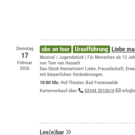
Dienstag
ubs on tour
Uraufführung
Liebe ma
17
Musical / Jugendstück | Für Menschen ab 13 Ja
Februar
von Tom van Hasselt
2026
Das Stück thematisiert Liebe, Freundschaft, E
mit körperlichen Veränderungen.
10:00 Uhr
,
Hof-Theater, Bad Freienwalde
Kartenverkauf über
03344 3010616
info@m
Les(e)bar