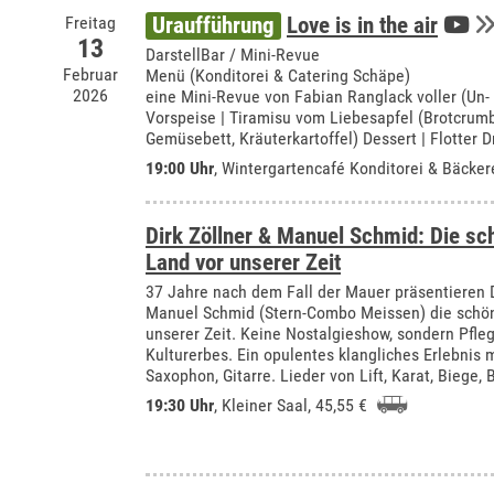
Freitag
Uraufführung
Love is in the air
13
DarstellBar / Mini-Revue
Februar
Menü (Konditorei & Catering Schäpe)
2026
eine Mini-Revue von Fabian Ranglack voller (Un-
Vorspeise | Tiramisu vom Liebesapfel (Brotcrumb
Gemüsebett, Kräuterkartoffel) Dessert | Flotter D
19:00 Uhr
,
Wintergartencafé Konditorei & Bäcker
Dirk Zöllner & Manuel Schmid: Die s
Land vor unserer Zeit
37 Jahre nach dem Fall der Mauer präsentieren Di
Manuel Schmid (Stern-Combo Meissen) die schö
unserer Zeit. Keine Nostalgieshow, sondern Pfle
Kulturerbes. Ein opulentes klangliches Erlebnis 
Saxophon, Gitarre. Lieder von Lift, Karat, Biege,
19:30 Uhr
,
Kleiner Saal
, 45,55 €