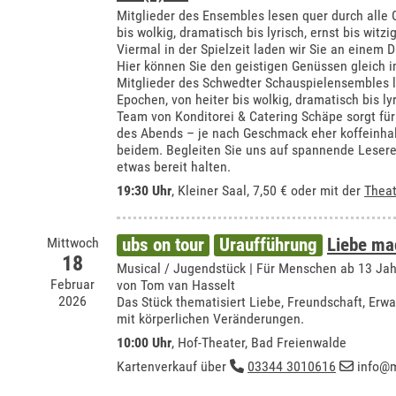
Mitglieder des Ensembles lesen quer durch alle 
bis wolkig, dramatisch bis lyrisch, ernst bis witzig
Viermal in der Spielzeit laden wir Sie an einem 
Hier können Sie den geistigen Genüssen gleich i
Mitglieder des Schwedter Schauspielensembles l
Epochen, von heiter bis wolkig, dramatisch bis lyr
Team von Konditorei & Catering Schäpe sorgt f
des Abends – je nach Geschmack eher koffeinhalt
beidem. Begleiten Sie uns auf spannende Lesere
etwas bereit halten.
19:30 Uhr
,
Kleiner Saal
, 7,50 € oder mit der
Theat
Mittwoch
ubs on tour
Uraufführung
Liebe ma
18
Musical / Jugendstück | Für Menschen ab 13 Ja
Februar
von Tom van Hasselt
2026
Das Stück thematisiert Liebe, Freundschaft, E
mit körperlichen Veränderungen.
10:00 Uhr
,
Hof-Theater, Bad Freienwalde
Kartenverkauf über
03344 3010616
info@m