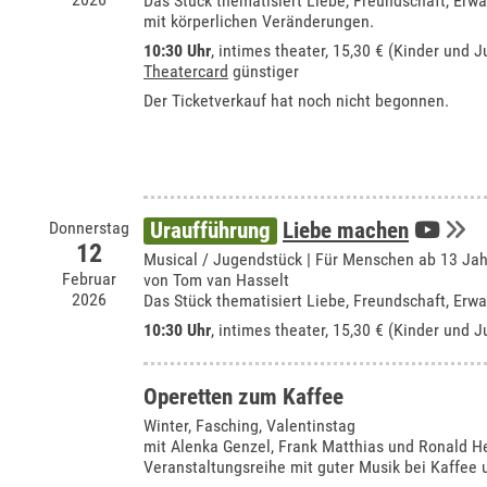
Das Stück thematisiert Liebe, Freundschaft, E
mit körperlichen Veränderungen.
10:30 Uhr
,
intimes theater
, 15,30 € (Kinder und J
Theatercard
günstiger
Der Ticketverkauf hat noch nicht begonnen.
Donnerstag
Uraufführung
Liebe machen
12
Musical / Jugendstück | Für Menschen ab 13 Ja
Februar
von Tom van Hasselt
2026
Das Stück thematisiert Liebe, Freundschaft, E
10:30 Uhr
,
intimes theater
, 15,30 € (Kinder und J
Operetten zum Kaffee
Winter, Fasching, Valentinstag
mit Alenka Genzel, Frank Matthias und Ronald H
Veranstaltungsreihe mit guter Musik bei Kaffee