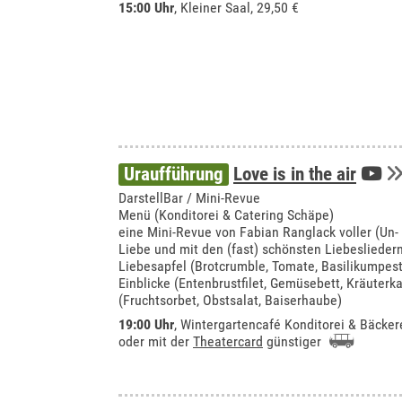
15:00 Uhr
,
Kleiner Saal
, 29,50 €
Uraufführung
Love is in the air
DarstellBar / Mini-Revue
Menü (Konditorei & Catering Schäpe)
eine Mini-Revue von Fabian Ranglack voller (Un-
Liebe und mit den (fast) schönsten Liebeslieder
Liebesapfel (Brotcrumble, Tomate, Basilikumpes
Einblicke (Entenbrustfilet, Gemüsebett, Kräuterkar
(Fruchtsorbet, Obstsalat, Baiserhaube)
19:00 Uhr
,
Wintergartencafé Konditorei & Bäcker
oder mit der
Theatercard
günstiger