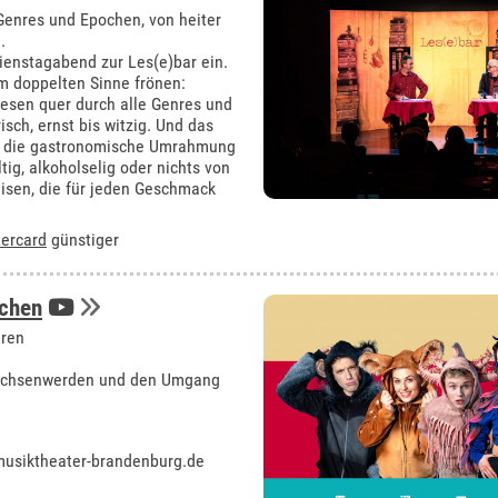
Genres und Epochen, von heiter
.
Dienstagabend zur Les(e)bar ein.
m doppelten Sinne frönen:
esen quer durch alle Genres und
isch, ernst bis witzig. Und das
ür die gastronomische Umrahmung
ig, alkoholselig oder nichts von
isen, die für jeden Geschmack
ercard
günstiger
chen
hren
rwachsenwerden und den Umgang
usiktheater-brandenburg.de