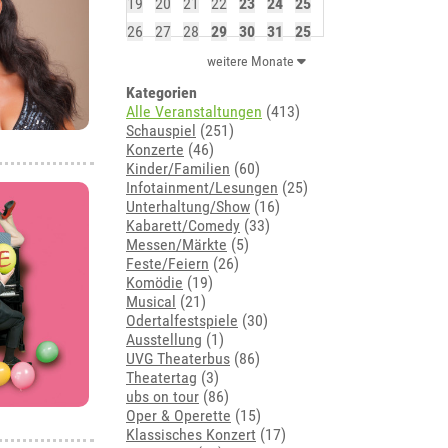
19
20
21
22
23
24
25
26
27
28
29
30
31
25
weitere Monate
Kategorien
Alle Veranstaltungen
(413)
Schauspiel
(251)
Konzerte
(46)
Kinder/Familien
(60)
Infotainment/Lesungen
(25)
Unterhaltung/Show
(16)
Kabarett/Comedy
(33)
Messen/Märkte
(5)
Feste/Feiern
(26)
Komödie
(19)
Musical
(21)
Odertalfestspiele
(30)
Ausstellung
(1)
UVG Theaterbus
(86)
Theatertag
(3)
ubs on tour
(86)
Oper & Operette
(15)
Klassisches Konzert
(17)