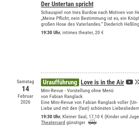
Der Untertan spricht
Schauspiel von Ines Burdow nach Motiven von H
„Meine Pflicht, nein Bestimmung ist es, ein Knöp
großen Hose des Vaterlandes.“ Diederich Heßling 
19:30 Uhr
,
intimes theater
, 20 €
Samstag
Uraufführung
Love is in the Air
14
Mini-Revue - Vorstellung ohne Menü
Februar
von Fabian Ranglack
2026
Eine Mini-Revue von Fabian Ranglack voller (Un-
Liebe und mit den (fast) schönsten Liebeslieder
19:30 Uhr
,
Kleiner Saal
, 17,10 € (Kinder und Juge
Theatercard
günstiger