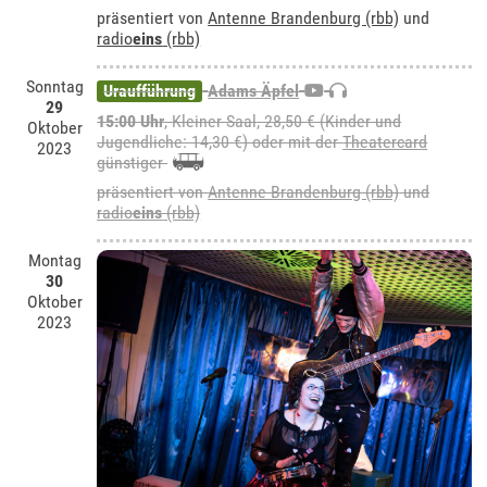
präsentiert von
Antenne Brandenburg (rbb)
und
radio
eins
(rbb)
Sonntag
Uraufführung
Adams Äpfel
29
15:00 Uhr
,
Kleiner Saal
, 28,50 € (Kinder und
Oktober
Jugendliche: 14,30 €) oder mit der
Theatercard
2023
günstiger
präsentiert von
Antenne Brandenburg (rbb)
und
radio
eins
(rbb)
Montag
30
Oktober
2023