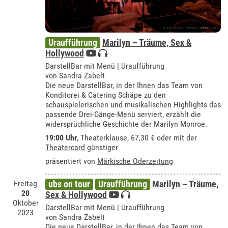
Uraufführung
Marilyn – Träume, Sex &
Hollywood
DarstellBar mit Menü | Uraufführung
von Sandra Zabelt
Die neue DarstellBar, in der Ihnen das Team von
Konditorei & Catering Schäpe zu den
schauspielerischen und musikalischen Highlights das
passende Drei-Gänge-Menü serviert, erzählt die
widersprüchliche Geschichte der Marilyn Monroe.
19:00 Uhr
,
Theaterklause
, 67,30 € oder mit der
Theatercard
günstiger
präsentiert von
Märkische Oderzeitung
Freitag
ubs on tour
Uraufführung
Marilyn – Träume,
20
Sex & Hollywood
Oktober
DarstellBar mit Menü | Uraufführung
2023
von Sandra Zabelt
Die neue DarstellBar, in der Ihnen das Team von