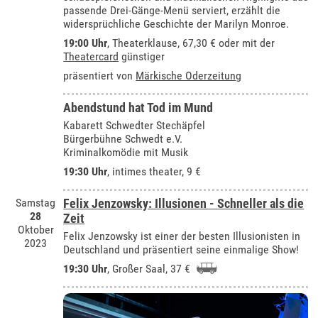
passende Drei-Gänge-Menü serviert, erzählt die
widersprüchliche Geschichte der Marilyn Monroe.
19:00 Uhr
,
Theaterklause
, 67,30 € oder mit der
Theatercard
günstiger
präsentiert von
Märkische Oderzeitung
Abendstund hat Tod im Mund
Kabarett Schwedter Stechäpfel
Bürgerbühne Schwedt e.V.
Kriminalkomödie mit Musik
19:30 Uhr
,
intimes theater
, 9 €
Samstag
Felix Jenzowsky: Illusionen - Schneller als die
28
Zeit
Oktober
Felix Jenzowsky ist einer der besten Illusionisten in
2023
Deutschland und präsentiert seine einmalige Show!
19:30 Uhr
,
Großer Saal
, 37 €