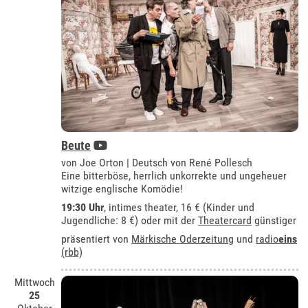
Beute
von Joe Orton | Deutsch von René Pollesch
Eine bitterböse, herrlich unkorrekte und ungeheuer
witzige englische Komödie!
19:30 Uhr
,
intimes theater
, 16 € (Kinder und
Jugendliche: 8 €) oder mit der
Theatercard
günstiger
präsentiert von
Märkische Oderzeitung
und
radio
eins
(rbb)
Mittwoch
25