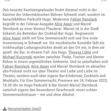
0:00
0:00
Das neueste Kantinengeplauder findet diesmal nicht in der
Kantine der Uckermärkischen Bühnen Schwedt statt, sondern im
benachBARten Parkcafé Hugo. Moderator
Fabian Ranglack
begrüßt in der Februar-Ausgabe
Alice Asper
und Marcel
Sternbeck zu einer kleinen Plauderei. Marcel ist in der Stadt
bekannt als Betreiber der Cocktail-Bar Hugo. Regisseurin
Alice Asper
stellt mit Eine Sommernacht sich und ihre erste
Inszenierung in Schwedt vor. Die musikalische Komödie lädt als
trinkfreudige Liebesgeschichte direkt an den Ort ein, in dem sie
spielt: die Bar. In diesem Fall: das Hugo.
Theresa Löhle
und
Michael Kuczynski
spielen zwischen Theke, Tischen und kleiner
Bühne in einem urgemütlichen Ambiente. Und so unterhalten sich
Fabian Ranglack
,
Alice Asper
und Marcel Sternbeck im aktuellen
ubs-Podcast nicht nur über Theater und Liebe und Liebe im
Theater, sondern auch über eigene Bar-Erlebnisse, Cocktails und
Mocktails. Für Eine Sommernacht, Premiere am 24. Februar 2023,
19.30 Uhr im Hugo Parkcafé & Bar kreiert Marcel Sternbeck
natürlich eigens den besonderen Geschmack: einen echten
Sommernachtstraum – mit und ohne Alkohol.
Herunterladen (mp3)