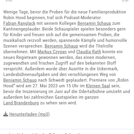
0:00
0:00
Wenige Tage, bevor die Proben für die neue Familienproduktion
Robin Hood beginnen, traf sich Podcast-Moderator
Fabian Ranglack
mit seinem Kollegen
Benjamin Schaup
zum
Kantinengeplauder. Beide Schauspieler spielen besonders gern
für Kinder und freuen sich auf die gemeinsamen Proben, die
musikalisch reizvoll werden, spannende Kämpfe und humorvolle
Szenen versprechen.
Benjamin Schaup
wird die Titelrolle
übernehmen. Mit
Markus Czygan
und
Claudia Rath
konnte ein
neues Regieteam gewonnen werden, das einen modernen,
zugewandten und frischen Zugriff auf den bekannten Stoff
verspricht. Außerdem wurde über Ausritte in die Uckermark,
Landesbühnenaufgaben und den verschlungenen Weg von
Benjamin Schaup
nach Schwedt geplaudert. Premiere von „Robin
Hood“ wird am 27. Mai 2023 um 15 Uhr im
Kleinen Saal
sein,
bevor die Inszenierung im Juni auf die Odertalbühne umzieht und
außerdem bei zahlreichen Gastspielen im ganzen
Land Brandenburg
zu sehen sein wird.
Herunterladen (mp3)