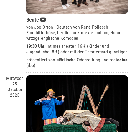
Beute
von Joe Orton | Deutsch von René Pollesch
Eine bitterböse, herrlich unkorrekte und ungeheuer
witzige englische Komödie!
19:30 Uhr
,
intimes theater
, 16 € (Kinder und
Jugendliche: 8 €) oder mit der
Theatercard
günstiger
präsentiert von
Märkische Oderzeitung
und
radio
eins
(rbb)
Mittwoch
25
Oktober
2023