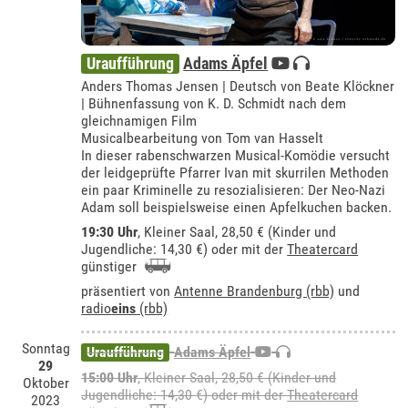
Uraufführung
Adams Äpfel
Anders Thomas Jensen | Deutsch von Beate Klöckner
| Bühnenfassung von K. D. Schmidt nach dem
gleichnamigen Film
Musicalbearbeitung von Tom van Hasselt
In dieser rabenschwarzen Musical-Komödie versucht
der leidgeprüfte Pfarrer Ivan mit skurrilen Methoden
ein paar Kriminelle zu resozialisieren: Der Neo-Nazi
Adam soll beispielsweise einen Apfelkuchen backen.
19:30 Uhr
,
Kleiner Saal
, 28,50 € (Kinder und
Jugendliche: 14,30 €) oder mit der
Theatercard
günstiger
präsentiert von
Antenne Brandenburg (rbb)
und
radio
eins
(rbb)
Sonntag
Uraufführung
Adams Äpfel
29
15:00 Uhr
,
Kleiner Saal
, 28,50 € (Kinder und
Oktober
Jugendliche: 14,30 €) oder mit der
Theatercard
2023