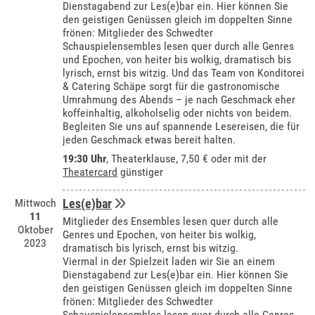
Dienstagabend zur Les(e)bar ein. Hier können Sie
den geistigen Genüssen gleich im doppelten Sinne
frönen: Mitglieder des Schwedter
Schauspielensembles lesen quer durch alle Genres
und Epochen, von heiter bis wolkig, dramatisch bis
lyrisch, ernst bis witzig. Und das Team von Konditorei
& Catering Schäpe sorgt für die gastronomische
Umrahmung des Abends – je nach Geschmack eher
koffeinhaltig, alkoholselig oder nichts von beidem.
Begleiten Sie uns auf spannende Lesereisen, die für
jeden Geschmack etwas bereit halten.
19:30 Uhr
,
Theaterklause
, 7,50 € oder mit der
Theatercard
günstiger
Mittwoch
Les(e)bar
11
Mitglieder des Ensembles lesen quer durch alle
Oktober
Genres und Epochen, von heiter bis wolkig,
2023
dramatisch bis lyrisch, ernst bis witzig.
Viermal in der Spielzeit laden wir Sie an einem
Dienstagabend zur Les(e)bar ein. Hier können Sie
den geistigen Genüssen gleich im doppelten Sinne
frönen: Mitglieder des Schwedter
Schauspielensembles lesen quer durch alle Genres