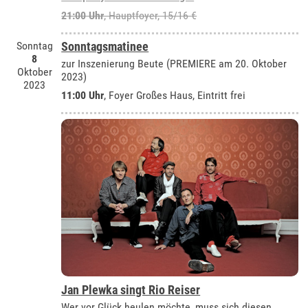
21:00 Uhr
, Hauptfoyer, 15/16 €
Sonntag
Sonntagsmatinee
8
zur Inszenierung Beute (PREMIERE am 20. Oktober
Oktober
2023)
2023
11:00 Uhr
, Foyer Großes Haus, Eintritt frei
Jan Plewka singt Rio Reiser
Wer vor Glück heulen möchte, muss sich diesen