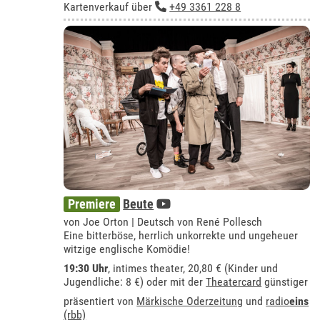
Kartenverkauf über
+49 3361 228 8
Premiere
Beute
von Joe Orton | Deutsch von René Pollesch
Eine bitterböse, herrlich unkorrekte und ungeheuer
witzige englische Komödie!
19:30 Uhr
,
intimes theater
, 20,80 € (Kinder und
Jugendliche: 8 €) oder mit der
Theatercard
günstiger
präsentiert von
Märkische Oderzeitung
und
radio
eins
(rbb)