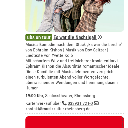
ubs on tour
Es war die Nachtigall
Musicalkomödie nach dem Stück „Es war die Lerche“
von Ephraim Kishon | Musik von Dov Seltzer |
Liedtexte von Yvette Kolb
Mit scharfem Witz und treffsicherer Ironie entlarvt
Ephraim Kishon die Absurdität romantischer Ideale.
Diese Komödie mit Musicalelementen verspricht
einen turbulenten Abend voller Wortgefechte,
überraschender Wendungen und hemmungslosem
Humor.
19:00 Uhr
,
Schlosstheater, Rheinsberg
Kartenverkauf über
033931 721-0
kontakt@musikkultur-rheinsberg.de