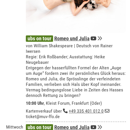
ubs on tour
Romeo und Julia
von William Shakespeare | Deutsch von Rainer
Iwersen
Regie: Erik Roßbander; Ausstattung: Heike
Neugebauer
Entgegen der hasserfüllten Formel der Alten „Auge
um Auge“ fordern zwei ihr persönliches Glück heraus:
Romeo und Julia, die Sprösslinge der verfeindeten
Familien, verlieben sich Hals über Kopf ineinander.
Vermag bedingungslose Liebe in Zeiten des Hasses
dennoch Rettung zu bringen?
10:00 Uhr
,
Kleist Forum, Frankfurt (Oder)
Kartenverkauf über
+49 335 401 012 0
ticket@muv-ffo.de
Mittwoch
ubs on tour
Romeo und Julia