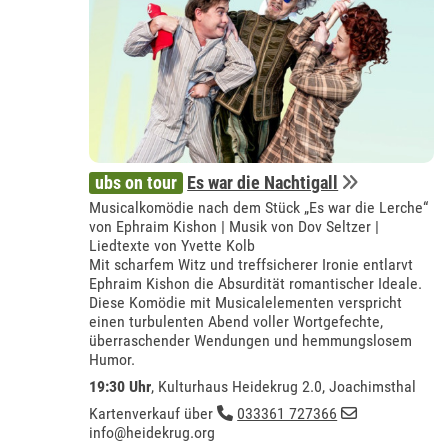
ubs on tour
Es war die Nachtigall
Musicalkomödie nach dem Stück „Es war die Lerche“
von Ephraim Kishon | Musik von Dov Seltzer |
Liedtexte von Yvette Kolb
Mit scharfem Witz und treffsicherer Ironie entlarvt
Ephraim Kishon die Absurdität romantischer Ideale.
Diese Komödie mit Musicalelementen verspricht
einen turbulenten Abend voller Wortgefechte,
überraschender Wendungen und hemmungslosem
Humor.
19:30 Uhr
,
Kulturhaus Heidekrug 2.0, Joachimsthal
Kartenverkauf über
033361 727366
info@heidekrug.org