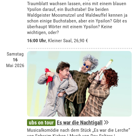
Traumblatt wachsen lassen, eins mit einem blauen
Ypsilon darauf, ein Buchstabe! Die beiden
Waldgeister Moosmutzel und Waldwuffel kennen ja
schon einige Buchstaben, aber ein Ypsilon? Gibt es
überhaupt Wörter mit einem Ypsilon? Keine
wichtigen, oder?
16:00 Uhr
,
Kleiner Saal
, 26,90 €
Samstag
16
Mai 2026
ubs on tour
Es war die Nachtigall
Musicalkomödie nach dem Stück „Es war die Lerche“
von Ephraim Kishon | Musik von Dov Seltzer |