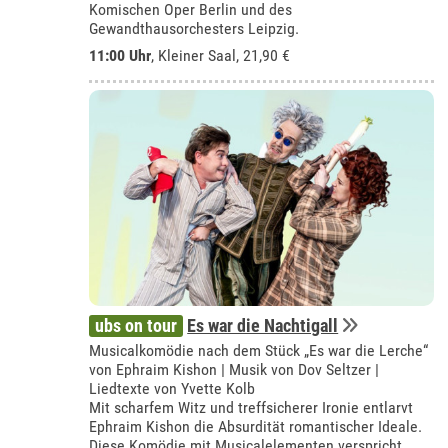
Komischen Oper Berlin und des
Gewandthausorchesters Leipzig.
11:00 Uhr
,
Kleiner Saal
, 21,90 €
ubs on tour
Es war die Nachtigall
Musicalkomödie nach dem Stück „Es war die Lerche“
von Ephraim Kishon | Musik von Dov Seltzer |
Liedtexte von Yvette Kolb
Mit scharfem Witz und treffsicherer Ironie entlarvt
Ephraim Kishon die Absurdität romantischer Ideale.
Diese Komödie mit Musicalelementen verspricht