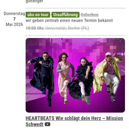
günstiger
Donnerstag
ubs on tour
Uraufführung
Scherben
7
wir geben zeitnah einen neuen Termin bekannt
Mai 2026
10:00 Uhr
,
Universität, Stettin (PL)
HEARTBEATS Wie schlägt dein Herz – Mission
Schwedt