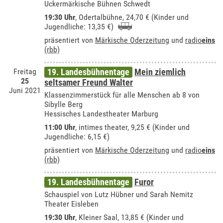
Uckermärkische Bühnen Schwedt
19:30 Uhr
,
Odertalbühne
, 24,70 € (Kinder und
Jugendliche: 13,35 €)
präsentiert von
Märkische Oderzeitung
und
radio
eins
(rbb)
Freitag
19. Landesbühnentage
Mein ziemlich
25
seltsamer Freund Walter
Juni 2021
Klassenzimmerstück für alle Menschen ab 8 von
Sibylle Berg
Hessisches Landestheater Marburg
11:00 Uhr
,
intimes theater
, 9,25 € (Kinder und
Jugendliche: 6,15 €)
präsentiert von
Märkische Oderzeitung
und
radio
eins
(rbb)
19. Landesbühnentage
Furor
Schauspiel von Lutz Hübner und Sarah Nemitz
Theater Eisleben
19:30 Uhr
, Kleiner Saal, 13,85 € (Kinder und