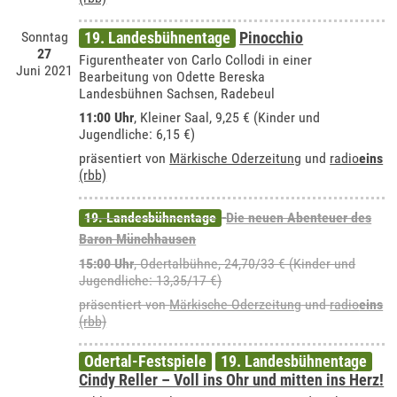
Sonntag
19. Landesbühnentage
Pinocchio
27
Figurentheater von Carlo Collodi in einer
Juni 2021
Bearbeitung von Odette Bereska
Landesbühnen Sachsen, Radebeul
11:00 Uhr
, Kleiner Saal, 9,25 € (Kinder und
Jugendliche: 6,15 €)
präsentiert von
Märkische Oderzeitung
und
radio
eins
(rbb)
19. Landesbühnentage
Die neuen Abenteuer des
Baron Münchhausen
15:00 Uhr
,
Odertalbühne
, 24,70/33 € (Kinder und
Jugendliche: 13,35/17 €)
präsentiert von
Märkische Oderzeitung
und
radio
eins
(rbb)
Odertal-Festspiele
19. Landesbühnentage
Cindy Reller – Voll ins Ohr und mitten ins Herz!