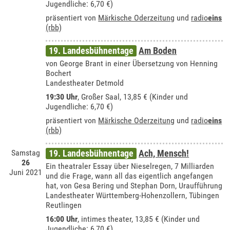
Jugendliche: 6,70 €)
präsentiert von
Märkische Oderzeitung
und
radio
eins
(rbb)
19. Landesbühnentage
Am Boden
von George Brant in einer Übersetzung von Henning
Bochert
Landestheater Detmold
19:30 Uhr
,
Großer Saal
, 13,85 € (Kinder und
Jugendliche: 6,70 €)
präsentiert von
Märkische Oderzeitung
und
radio
eins
(rbb)
Samstag
19. Landesbühnentage
Ach, Mensch!
26
Ein theatraler Essay über Nieselregen, 7 Milliarden
Juni 2021
und die Frage, wann all das eigentlich angefangen
hat, von Gesa Bering und Stephan Dorn, Uraufführung
Landestheater Württemberg-Hohenzollern, Tübingen
Reutlingen
16:00 Uhr
,
intimes theater
, 13,85 € (Kinder und
Jugendliche: 6,70 €)