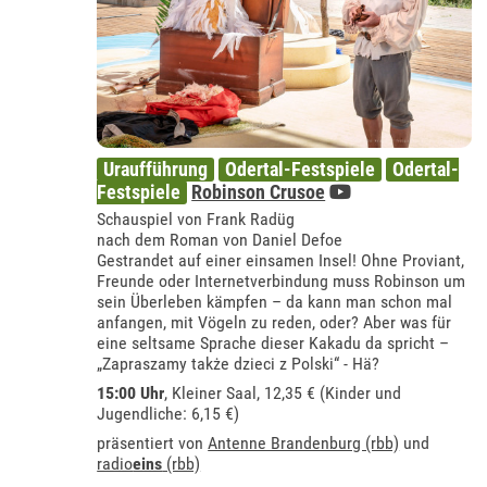
Uraufführung
Odertal-Festspiele
Odertal-
Festspiele
Robinson Crusoe
Schauspiel von Frank Radüg
nach dem Roman von Daniel Defoe
Gestrandet auf einer einsamen Insel! Ohne Proviant,
Freunde oder Internetverbindung muss Robinson um
sein Überleben kämpfen – da kann man schon mal
anfangen, mit Vögeln zu reden, oder? Aber was für
eine seltsame Sprache dieser Kakadu da spricht –
„Zapraszamy także dzieci z Polski“ - Hä?
15:00 Uhr
, Kleiner Saal, 12,35 € (Kinder und
Jugendliche: 6,15 €)
präsentiert von
Antenne Brandenburg (rbb)
und
radio
eins
(rbb)