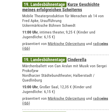
19. Landesbühnentage
Kurze Geschichte
meines erfolgreichen Scheiterns
Mobile Theaterproduktion für Menschen ab 14 von
Fred Apke, Uraufführung
Uckermärkische Bühnen Schwedt
11:00 Uhr
,
intimes theater
, 9,25 € (Kinder und
Jugendliche: 6,15 €)
präsentiert von
Märkische Oderzeitung
und
radio
eins
(rbb)
19. Landesbühnentage
Cinderella
Märchenballett von Can Arslan mit Musik von Sergei
Prokofjew
Nordharzer Städtebundtheater, Halberstadt /
Quedlinburg
15:00 Uhr
,
Großer Saal
, 12,35 € (Kinder und
Jugendliche: 6,15 €)
präsentiert von
Märkische Oderzeitung
und
radio
eins
(rbb)