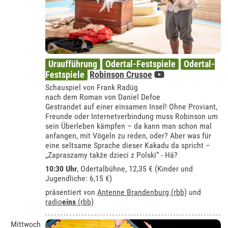
Uraufführung
Odertal-Festspiele
Odertal-
Festspiele
Robinson Crusoe
Schauspiel von Frank Radüg
nach dem Roman von Daniel Defoe
Gestrandet auf einer einsamen Insel! Ohne Proviant,
Freunde oder Internetverbindung muss Robinson um
sein Überleben kämpfen – da kann man schon mal
anfangen, mit Vögeln zu reden, oder? Aber was für
eine seltsame Sprache dieser Kakadu da spricht –
„Zapraszamy także dzieci z Polski“ - Hä?
10:30 Uhr
,
Odertalbühne
, 12,35 € (Kinder und
Jugendliche: 6,15 €)
präsentiert von
Antenne Brandenburg (rbb)
und
radio
eins
(rbb)
Mittwoch