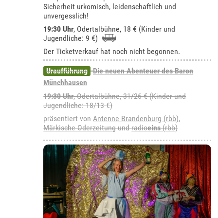
Sicherheit urkomisch, leidenschaftlich und
unvergesslich!
19:30 Uhr
,
Odertalbühne
, 18 € (Kinder und
Jugendliche: 9 €)
Der Ticketverkauf hat noch nicht begonnen.
Uraufführung
Die neuen Abenteuer des Baron
Münchhausen
19:30 Uhr
,
Odertalbühne
, 31/26 € (Kinder und
Jugendliche: 18/13 €)
präsentiert von
Antenne Brandenburg (rbb)
,
Märkische Oderzeitung
und
radio
eins
(rbb)