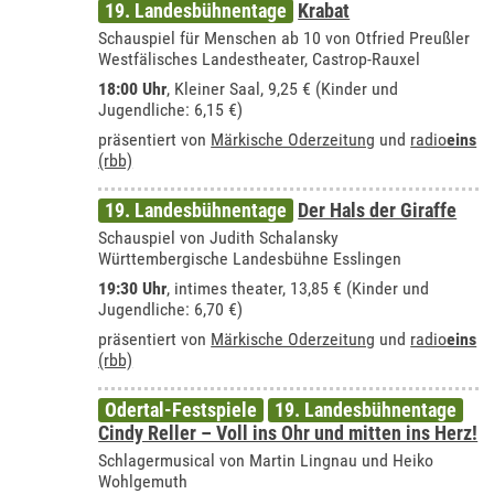
19. Landesbühnentage
Krabat
Schauspiel für Menschen ab 10 von Otfried Preußler
Westfälisches Landestheater, Castrop-Rauxel
18:00 Uhr
, Kleiner Saal, 9,25 € (Kinder und
Jugendliche: 6,15 €)
präsentiert von
Märkische Oderzeitung
und
radio
eins
(rbb)
19. Landesbühnentage
Der Hals der Giraffe
Schauspiel von Judith Schalansky
Württembergische Landesbühne Esslingen
19:30 Uhr
,
intimes theater
, 13,85 € (Kinder und
Jugendliche: 6,70 €)
präsentiert von
Märkische Oderzeitung
und
radio
eins
(rbb)
Odertal-Festspiele
19. Landesbühnentage
Cindy Reller – Voll ins Ohr und mitten ins Herz!
Schlagermusical von Martin Lingnau und Heiko
Wohlgemuth