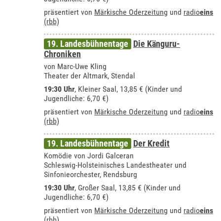
präsentiert von
Märkische Oderzeitung
und
radio
eins
(rbb)
19. Landesbühnentage
Die Känguru-
Chroniken
von Marc-Uwe Kling
Theater der Altmark, Stendal
19:30 Uhr
, Kleiner Saal, 13,85 € (Kinder und
Jugendliche: 6,70 €)
präsentiert von
Märkische Oderzeitung
und
radio
eins
(rbb)
19. Landesbühnentage
Der Kredit
Komödie von Jordi Galceran
Schleswig-Holsteinisches Landestheater und
Sinfonieorchester, Rendsburg
19:30 Uhr
,
Großer Saal
, 13,85 € (Kinder und
Jugendliche: 6,70 €)
präsentiert von
Märkische Oderzeitung
und
radio
eins
(rbb)