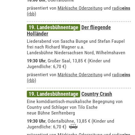
präsentiert von
Märkische Oderzeitung
und
radio
eins
(rbb)
19. Landesbühnentage
Der fliegende
Holländer
Liederabend von Sascha Bunge und Stefan Faupel
frei nach Richard Wagner u.a.
Landesbühne Niedersachsen Nord, Wilhelmshaven
19:30 Uhr
,
Großer Saal
, 13,85 € (Kinder und
Jugendliche: 6,70 €)
präsentiert von
Märkische Oderzeitung
und
radio
eins
(rbb)
19. Landesbühnentage
Country Crash
Eine komödiantisch-musikalische Begegnung von
Country und Schlager von Tilo Esche
neue Bühne Senftenberg
19:30 Uhr
,
Odertalbühne
, 13,85 € (Kinder und
Jugendliche: 6,70 €)
präsentiert von
Märkische Oderzeitung
und
radio
eins