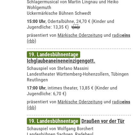
Schlagermusical von Martin Lingnau und Heiko
Wohlgemuth
Uckermärkische Bühnen Schwedt
15:00 Uhr
,
Odertalbühne
, 24,70 € (Kinder und
Jugendliche: 13,35 €)
präsentiert von
Märkische Oderzeitung
und
radio
eins
(rbb)
19. Landesbühnentage
Ichglaubeaneineneinzigengott.
Schauspiel von Stefano Massini
Landestheater Württemberg-Hohenzollern, Tübingen
Reutlingen
17:00 Uhr
,
intimes theater
, 13,85 € (Kinder und
Jugendliche: 6,70 €)
präsentiert von
Märkische Oderzeitung
und
radio
eins
(rbb)
19. Landesbühnentage
Draußen vor der Tür
Schauspiel von Wolfgang Borchert
Landesbühnen Sachsen, Radebeul