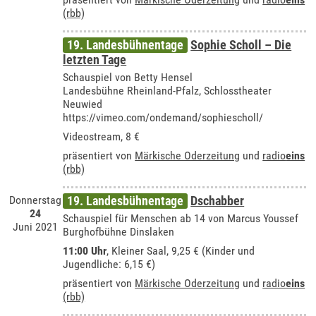
(rbb)
19. Landesbühnentage
Sophie Scholl – Die
letzten Tage
Schauspiel von Betty Hensel
Landesbühne Rheinland-Pfalz, Schlosstheater
Neuwied
https://vimeo.com/ondemand/sophiescholl/
Videostream, 8 €
präsentiert von
Märkische Oderzeitung
und
radio
eins
(rbb)
Donnerstag
19. Landesbühnentage
Dschabber
24
Schauspiel für Menschen ab 14 von Marcus Youssef
Juni 2021
Burghofbühne Dinslaken
11:00 Uhr
, Kleiner Saal, 9,25 € (Kinder und
Jugendliche: 6,15 €)
präsentiert von
Märkische Oderzeitung
und
radio
eins
(rbb)