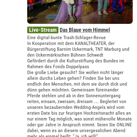
Live-Stream
Das Blaue vom Himmel
Eine digital-bunte Trash-Schlager-Revue
In Kooperation mit dem KANALTHEATER, der
Bürgerstiftung Barnim Uckermark, TNT Marburg und
den Uckermärkischen Bühnen Schwedt
Gefördert durch die Kulturstiftung des Bundes im
Rahmen des Fonds Doppelpass
Die große Liebe gesucht? Sie wollen nicht länger
allein durchs Leben gehen? Finden Sie bei uns
endlich den Menschen, mit dem sie durch dick und
dünn gehen möchten. Gemeinsam füreinander
Pferde stehlen und ab in den Sonnenuntergang
reiten, einsam, zweisam, dreisam … Begleitet von
unseren bezaubernden Wedding-Angels wird vom
ersten Date bis zur feurigen Hochzeitsnacht alles an
nur einem Tag möglich, was sonst mühevolle Monate
oder gar Jahre in Anspruch nimmt. Seien Sie ONLINE
dabei, wenn es an diesem unvergesslichen Abend
mehr als einmal heißt: "Ja, ich will!"