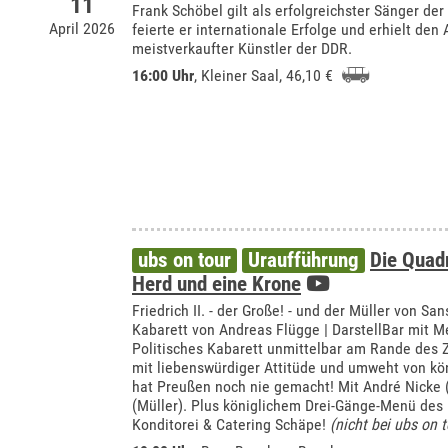
11
Frank Schöbel gilt als erfolgreichster Sänger der
April 2026
feierte er internationale Erfolge und erhielt den
meistverkaufter Künstler der DDR.
16:00 Uhr
,
Kleiner Saal
, 46,10 €
ubs on tour
Uraufführung
Die Quadr
Herd und eine Krone
Friedrich II. - der Große! - und der Müller von Sa
Kabarett von Andreas Flügge | DarstellBar mit 
Politisches Kabarett unmittelbar am Rande des Ze
mit liebenswürdiger Attitüde und umweht von kö
hat Preußen noch nie gemacht! Mit André Nicke 
(Müller). Plus königlichem Drei-Gänge-Menü de
Konditorei & Catering Schäpe!
(nicht bei ubs on t