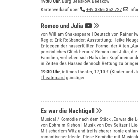
19:00 Uhr
,
Burg Beeskow, Beeskow
Kartenverkauf über
+49 3366 352 727
info
Romeo und Julia
von William Shakespeare | Deutsch von Rainer I
Regie: Erik Roßbander; Ausstattung: Heike Neug
Entgegen der hasserfüllten Formel der Alten „Au
persönliches Glück heraus: Romeo und Julia, die
Familien, verlieben sich Hals über Kopf ineinan
in Zeiten des Hasses dennoch Rettung zu bringe
19:30 Uhr
,
intimes theater
, 17,10 € (Kinder und J
Theatercard
günstiger
Es war die Nachtigall
Musical / Komödie nach dem Stück „Es war die L
von Ephraim Kishon | Musik von Dov Seltzer | Lie
Mit scharfem Witz und treffsicherer Ironie entla
romantischer Ideale. Diese Komödie mit Musical