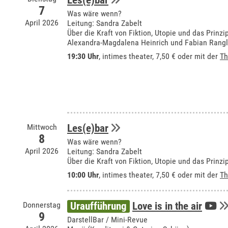
Les(e)bar
7
Was wäre wenn?
April 2026
Leitung: Sandra Zabelt
Über die Kraft von Fiktion, Utopie und das Prinz
Alexandra-Magdalena Heinrich und Fabian Rangl
19:30 Uhr
,
intimes theater
, 7,50 € oder mit der
Th
Mittwoch
Les(e)bar
8
Was wäre wenn?
April 2026
Leitung: Sandra Zabelt
Über die Kraft von Fiktion, Utopie und das Prin
10:00 Uhr
,
intimes theater
, 7,50 € oder mit der
Th
Donnerstag
Uraufführung
Love is in the air
9
DarstellBar / Mini-Revue