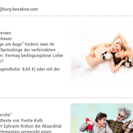
@burg-beeskow.com
wersen
ebauer
ge um Auge“ fordern zwei ihr
 Sprösslinge der verfeindeten
der. Vermag bedingungslose Liebe
n?
ugendliche: 8,60 €) oder mit der
erche“
dtexte von Yvette Kolb
rvt Ephraim Kishon die Absurdität
elementen verspricht einen