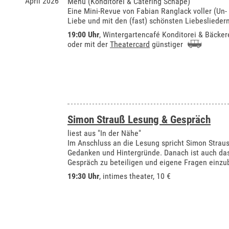
April 2026
Menü (Konditorei & Catering Schäpe)
Eine Mini-Revue von Fabian Ranglack voller (Un-
Liebe und mit den (fast) schönsten Liebeslieder
19:00 Uhr
,
Wintergartencafé Konditorei & Bäcker
oder mit der
Theatercard
günstiger
Simon Strauß Lesung & Gespräch
liest aus "In der Nähe"
Im Anschluss an die Lesung spricht Simon Straus
Gedanken und Hintergründe. Danach ist auch da
Gespräch zu beteiligen und eigene Fragen einzu
19:30 Uhr
,
intimes theater
, 10 €