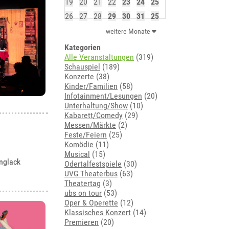
19
20
21
22
23
24
25
26
27
28
29
30
31
25
weitere Monate
Kategorien
Alle Veranstaltungen
(319)
Schauspiel
(189)
Konzerte
(38)
Kinder/Familien
(58)
Infotainment/Lesungen
(20)
Unterhaltung/Show
(10)
Kabarett/Comedy
(29)
Messen/Märkte
(2)
Feste/Feiern
(25)
Komödie
(11)
Musical
(15)
nglack
Odertalfestspiele
(30)
UVG Theaterbus
(63)
Theatertag
(3)
ubs on tour
(53)
Oper & Operette
(12)
Klassisches Konzert
(14)
Premieren
(20)