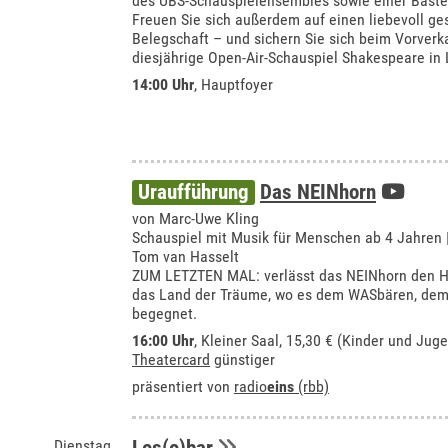
des UBS-Schauspielensembles sowie einer Bastel
Freuen Sie sich außerdem auf einen liebevoll ge
Belegschaft – und sichern Sie sich beim Vorverka
diesjährige Open-Air-Schauspiel Shakespeare in 
14:00 Uhr
, Hauptfoyer
Uraufführung
Das NEINhorn
von Marc-Uwe Kling
Schauspiel mit Musik für Menschen ab 4 Jahren
Tom van Hasselt
ZUM LETZTEN MAL: verlässt das NEINhorn den H
das Land der Träume, wo es dem WASbären, de
begegnet.
16:00 Uhr
,
Kleiner Saal
, 15,30 € (Kinder und Juge
Theatercard
günstiger
präsentiert von
radio
eins
(rbb)
Dienstag