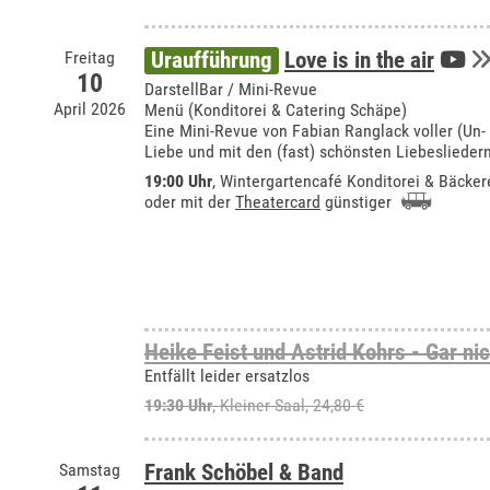
Freitag
Uraufführung
Love is in the air
10
DarstellBar / Mini-Revue
April 2026
Menü (Konditorei & Catering Schäpe)
Eine Mini-Revue von Fabian Ranglack voller (Un-
Liebe und mit den (fast) schönsten Liebeslieder
19:00 Uhr
,
Wintergartencafé Konditorei & Bäcker
oder mit der
Theatercard
günstiger
Heike Feist und Astrid Kohrs - Gar ni
Entfällt leider ersatzlos
19:30 Uhr
,
Kleiner Saal
, 24,80 €
Samstag
Frank Schöbel & Band