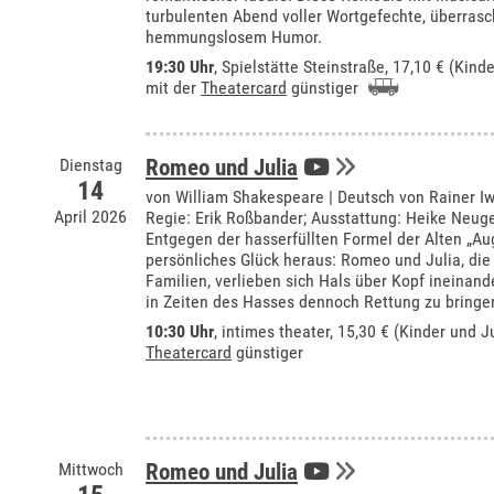
turbulenten Abend voller Wortgefechte, überra
hemmungslosem Humor.
19:30 Uhr
, Spielstätte Steinstraße, 17,10 € (Kind
mit der
Theatercard
günstiger
Dienstag
Romeo und Julia
14
von William Shakespeare | Deutsch von Rainer I
April 2026
Regie: Erik Roßbander; Ausstattung: Heike Neug
Entgegen der hasserfüllten Formel der Alten „Au
persönliches Glück heraus: Romeo und Julia, die
Familien, verlieben sich Hals über Kopf ineinan
in Zeiten des Hasses dennoch Rettung zu bringe
10:30 Uhr
,
intimes theater
, 15,30 € (Kinder und J
Theatercard
günstiger
Mittwoch
Romeo und Julia