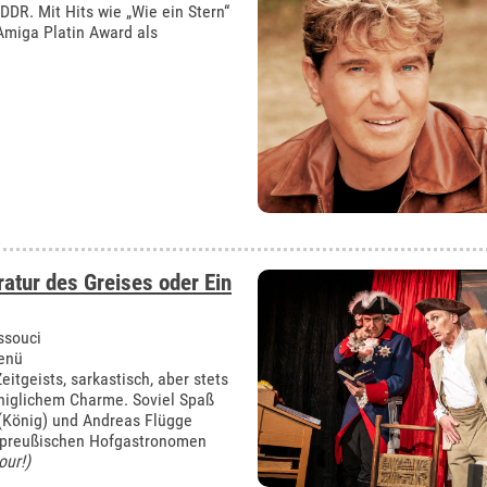
 DDR. Mit Hits wie „Wie ein Stern“
 Amiga Platin Award als
atur des Greises oder Ein
nssouci
Menü
itgeists, sarkastisch, aber stets
niglichem Charme. Soviel Spaß
(König) und Andreas Flügge
s preußischen Hofgastronomen
our!)