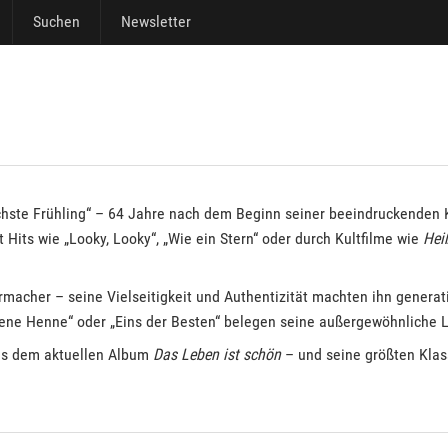
Suchen
Newsletter
chste Frühling“ – 64 Jahre nach dem Beginn seiner beeindruckenden K
 Hits wie „Looky, Looky“, „Wie ein Stern“ oder durch Kultfilme wie
Hei
rmacher – seine Vielseitigkeit und Authentizität machten ihn generat
ene Henne“ oder „Eins der Besten“ belegen seine außergewöhnliche 
aus dem aktuellen Album
Das Leben ist schön
– und seine größten Klass