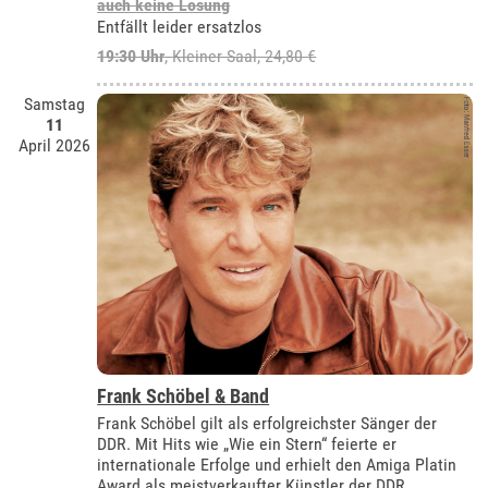
auch keine Lösung
Entfällt leider ersatzlos
19:30 Uhr
,
Kleiner Saal
, 24,80 €
Samstag
11
April 2026
Frank Schöbel & Band
Frank Schöbel gilt als erfolgreichster Sänger der
DDR. Mit Hits wie „Wie ein Stern“ feierte er
internationale Erfolge und erhielt den Amiga Platin
Award als meistverkaufter Künstler der DDR.