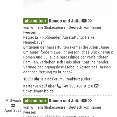
ubs on tour
Romeo und Julia
von William Shakespeare | Deutsch von Rainer
Iwersen
Regie: Erik Roßbander; Ausstattung: Heike
Neugebauer
Entgegen der hasserfüllten Formel der Alten „Auge
um Auge“ fordern zwei ihr persönliches Glück heraus:
Romeo und Julia, die Sprösslinge der verfeindeten
Familien, verlieben sich Hals über Kopf ineinander.
Vermag bedingungslose Liebe in Zeiten des Hasses
dennoch Rettung zu bringen?
10:00 Uhr
,
Kleist Forum, Frankfurt (Oder)
Kartenverkauf über
+49 335 401 012 0
ticket@muv-ffo.de
Mittwoch
ubs on tour
Romeo und Julia
22
von William Shakespeare | Deutsch von Rainer
April 2026
Iwersen