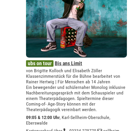
ubs on tour
Bis ans Limit
von Brigitte Kolloch und Elisabeth Zöller
Klassenzimmerstück für die Bühne bearbeitet von
Rainer Hertwig | Für Menschen ab 14 Jahren
Ein bewegender und schülernaher Monolog inklusive
Nachbereitungsgespräch mit dem Schauspieler und
einem Theaterpädagogen. Spieltermine dieser
Coming-of- Age-Story können mit der
Theaterpädagogik vereinbart werden.
09:05 & 12:00 Uhr
,
Karl-Sellheim-Oberschule,
Eberswalde
Kartenverkauf über
03334 279770
sellheim-