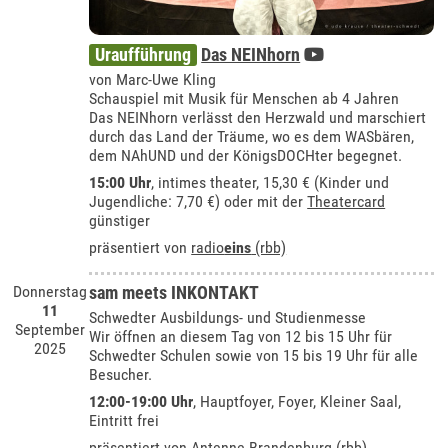
Uraufführung
Das NEINhorn
von Marc-Uwe Kling
Schauspiel mit Musik für Menschen ab 4 Jahren
Das NEINhorn verlässt den Herzwald und marschiert
durch das Land der Träume, wo es dem WASbären,
dem NAhUND und der KönigsDOCHter begegnet.
15:00 Uhr
,
intimes theater
, 15,30 € (Kinder und
Jugendliche: 7,70 €) oder mit der
Theatercard
günstiger
präsentiert von
radio
eins
(rbb)
Donnerstag
sam meets INKONTAKT
11
Schwedter Ausbildungs- und Studienmesse
September
Wir öffnen an diesem Tag von 12 bis 15 Uhr für
2025
Schwedter Schulen sowie von 15 bis 19 Uhr für alle
Besucher.
12:00-19:00 Uhr
, Hauptfoyer, Foyer, Kleiner Saal,
Eintritt frei
präsentiert von
Antenne Brandenburg (rbb)