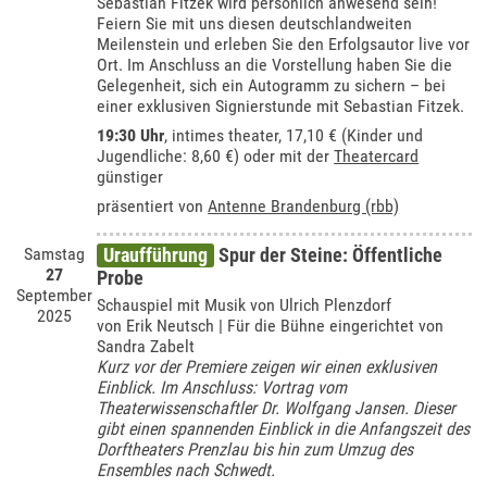
Sebastian Fitzek wird persönlich anwesend sein!
Feiern Sie mit uns diesen deutschlandweiten
Meilenstein und erleben Sie den Erfolgsautor live vor
Ort. Im Anschluss an die Vorstellung haben Sie die
Gelegenheit, sich ein Autogramm zu sichern – bei
einer exklusiven Signierstunde mit Sebastian Fitzek.
19:30 Uhr
,
intimes theater
, 17,10 € (Kinder und
Jugendliche: 8,60 €) oder mit der
Theatercard
günstiger
präsentiert von
Antenne Brandenburg (rbb)
Samstag
Uraufführung
Spur der Steine: Öffentliche
27
Probe
September
Schauspiel mit Musik von Ulrich Plenzdorf
2025
von Erik Neutsch | Für die Bühne eingerichtet von
Sandra Zabelt
Kurz vor der Premiere zeigen wir einen exklusiven
Einblick. Im Anschluss: Vortrag vom
Theaterwissenschaftler Dr. Wolfgang Jansen. Dieser
gibt einen spannenden Einblick in die Anfangszeit des
Dorftheaters Prenzlau bis hin zum Umzug des
Ensembles nach Schwedt.