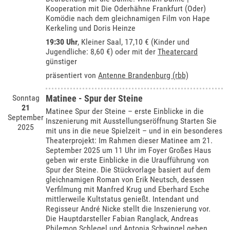
Kooperation mit Die Oderhähne Frankfurt (Oder)
Komödie nach dem gleichnamigen Film von Hape
Kerkeling und Doris Heinze
19:30 Uhr
,
Kleiner Saal
, 17,10 € (Kinder und
Jugendliche: 8,60 €) oder mit der
Theatercard
günstiger
präsentiert von
Antenne Brandenburg (rbb)
Sonntag
Matinee - Spur der Steine
21
Matinee Spur der Steine – erste Einblicke in die
September
Inszenierung mit Ausstellungseröffnung Starten Sie
2025
mit uns in die neue Spielzeit – und in ein besonderes
Theaterprojekt: Im Rahmen dieser Matinee am 21.
September 2025 um 11 Uhr im Foyer Großes Haus
geben wir erste Einblicke in die Uraufführung von
Spur der Steine. Die Stückvorlage basiert auf dem
gleichnamigen Roman von Erik Neutsch, dessen
Verfilmung mit Manfred Krug und Eberhard Esche
mittlerweile Kultstatus genießt. Intendant und
Regisseur André Nicke stellt die Inszenierung vor.
Die Hauptdarsteller Fabian Ranglack, Andreas
Philemon Schlegel und Antonia Schwingel geben