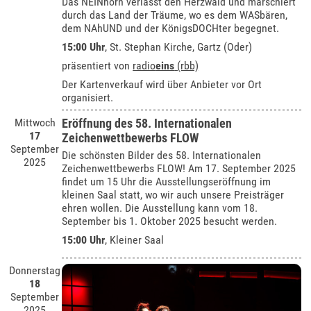
Das NEINhorn verlässt den Herzwald und marschiert
durch das Land der Träume, wo es dem WASbären,
dem NAhUND und der KönigsDOCHter begegnet.
15:00 Uhr
, St. Stephan Kirche, Gartz (Oder)
präsentiert von
radio
eins
(rbb)
Der Kartenverkauf wird über Anbieter vor Ort
organisiert.
Mittwoch
Eröffnung des 58. Internationalen
17
Zeichenwettbewerbs FLOW
September
Die schönsten Bilder des 58. Internationalen
2025
Zeichenwettbewerbs FLOW! Am 17. September 2025
findet um 15 Uhr die Ausstellungseröffnung im
kleinen Saal statt, wo wir auch unsere Preisträger
ehren wollen. Die Ausstellung kann vom 18.
September bis 1. Oktober 2025 besucht werden.
15:00 Uhr
,
Kleiner Saal
Donnerstag
18
September
2025