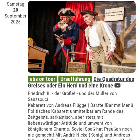
Samstag
20
September
2025
ubs on tour
Uraufführung
Die Quadratur des
Greises oder Ein Herd und eine Krone
Friedrich II. - der Große! - und der Müller von
Sanssouci
Kabarett von Andreas Flügge | DarstellBar mit Menü
Politisches Kabarett unmittelbar am Rande des
Zeitgeists, sarkastisch, aber stets mit
liebenswürdiger Attitüde und umweht von
königlichem Charme. Soviel Spaß hat Preußen noch
nie gemacht! Mit André Nicke (König) und Andreas