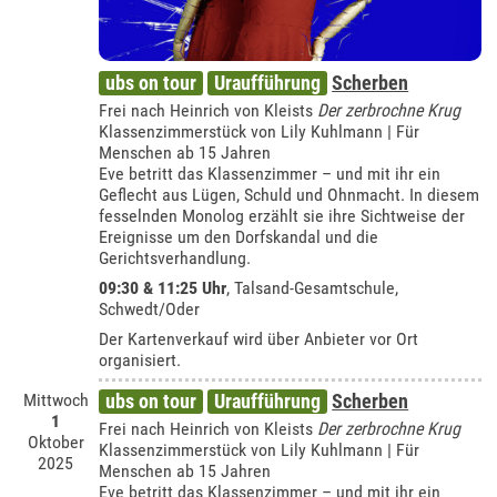
ubs on tour
Uraufführung
Scherben
Frei nach Heinrich von Kleists
Der zerbrochne Krug
Klassenzimmerstück von Lily Kuhlmann | Für
Menschen ab 15 Jahren
Eve betritt das Klassenzimmer – und mit ihr ein
Geflecht aus Lügen, Schuld und Ohnmacht. In diesem
fesselnden Monolog erzählt sie ihre Sichtweise der
Ereignisse um den Dorfskandal und die
Gerichtsverhandlung.
09:30 & 11:25 Uhr
,
Talsand-Gesamtschule,
Schwedt/Oder
Der Kartenverkauf wird über Anbieter vor Ort
organisiert.
Mittwoch
ubs on tour
Uraufführung
Scherben
1
Frei nach Heinrich von Kleists
Der zerbrochne Krug
Oktober
Klassenzimmerstück von Lily Kuhlmann | Für
2025
Menschen ab 15 Jahren
Eve betritt das Klassenzimmer – und mit ihr ein