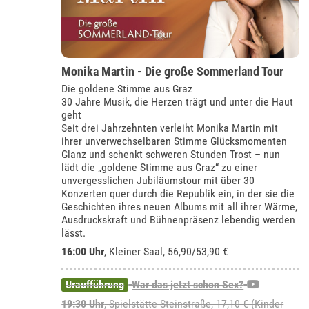
Monika Martin - Die große Sommerland Tour
Die goldene Stimme aus Graz
30 Jahre Musik, die Herzen trägt und unter die Haut
geht
Seit drei Jahrzehnten verleiht Monika Martin mit
ihrer unverwechselbaren Stimme Glücksmomenten
Glanz und schenkt schweren Stunden Trost – nun
lädt die „goldene Stimme aus Graz“ zu einer
unvergesslichen Jubiläumstour mit über 30
Konzerten quer durch die Republik ein, in der sie die
Geschichten ihres neuen Albums mit all ihrer Wärme,
Ausdruckskraft und Bühnenpräsenz lebendig werden
lässt.
16:00 Uhr
,
Kleiner Saal
, 56,90/53,90 €
Uraufführung
War das jetzt schon Sex?
19:30 Uhr
, Spielstätte Steinstraße, 17,10 € (Kinder