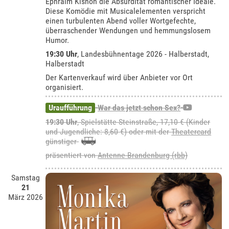
Ephraim Kishon die Absurdität romantischer Ideale.
Diese Komödie mit Musicalelementen verspricht
einen turbulenten Abend voller Wortgefechte,
überraschender Wendungen und hemmungslosem
Humor.
19:30 Uhr
, Landesbühnentage 2026 - Halberstadt,
Halberstadt
Der Kartenverkauf wird über Anbieter vor Ort
organisiert.
Uraufführung
War das jetzt schon Sex?
19:30 Uhr
, Spielstätte Steinstraße, 17,10 € (Kinder
und Jugendliche: 8,60 €) oder mit der
Theatercard
günstiger
präsentiert von
Antenne Brandenburg (rbb)
Samstag
21
März 2026