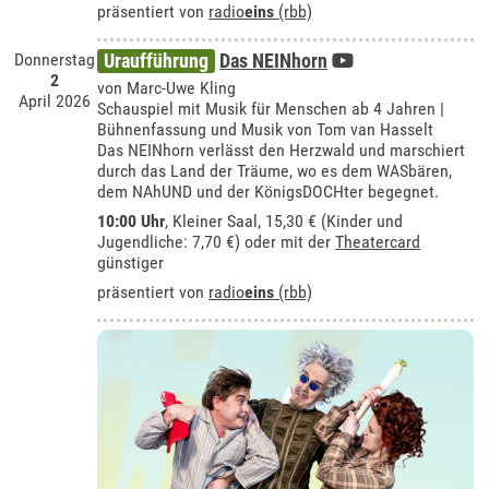
präsentiert von
radio
eins
(rbb)
Donnerstag
Uraufführung
Das NEINhorn
2
von Marc-Uwe Kling
April 2026
Schauspiel mit Musik für Menschen ab 4 Jahren |
Bühnenfassung und Musik von Tom van Hasselt
Das NEINhorn verlässt den Herzwald und marschiert
durch das Land der Träume, wo es dem WASbären,
dem NAhUND und der KönigsDOCHter begegnet.
10:00 Uhr
,
Kleiner Saal
, 15,30 € (Kinder und
Jugendliche: 7,70 €) oder mit der
Theatercard
günstiger
präsentiert von
radio
eins
(rbb)