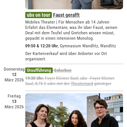
ubs on tour
Faust gerafft
Mobiles Theater | Für Menschen ab 14 Jahren
Erfahrt das Elementare, was ihr über Faust, seinen
Deal mit dem Teufel und Gretchen wissen müsst,
gepackt in einen intensiven Monolog.
09:50 & 12:20 Uhr
, Gymnasium Wandlitz, Wandlitz
Der Kartenverkauf wird über Anbieter vor Ort
organisiert.
Donnerstag
Uraufführung
Scherben
12
19:30 Uhr
, Foyer Kleiner Saal, ubs - Foyer Kleiner
März 2026
Saal, 8,75 € oder mit der
Theatercard
günstiger
Freitag
13
März 2026