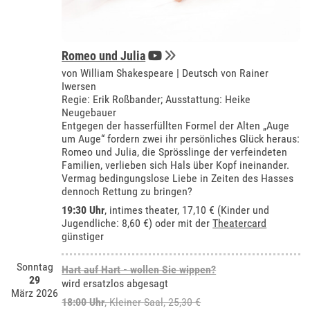
Romeo und Julia
von William Shakespeare | Deutsch von Rainer
Iwersen
Regie: Erik Roßbander; Ausstattung: Heike
Neugebauer
Entgegen der hasserfüllten Formel der Alten „Auge
um Auge“ fordern zwei ihr persönliches Glück heraus:
Romeo und Julia, die Sprösslinge der verfeindeten
Familien, verlieben sich Hals über Kopf ineinander.
Vermag bedingungslose Liebe in Zeiten des Hasses
dennoch Rettung zu bringen?
19:30 Uhr
,
intimes theater
, 17,10 € (Kinder und
Jugendliche: 8,60 €) oder mit der
Theatercard
günstiger
Sonntag
Hart auf Hart - wollen Sie wippen?
29
wird ersatzlos abgesagt
März 2026
18:00 Uhr
,
Kleiner Saal
, 25,30 €