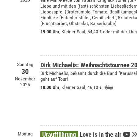
eine Mini-Revue von Fabian Ranglack voller (Un-
Liebe und mit den (fast) schönsten Liebeslieder
Liebesapfel (Brotcrumble, Tomate, Basilikumpes
Einblicke (Entenbrustfilet, Gemüsebett, Kräuterkar
(Fruchtsorbet, Obstsalat, Baiserhaube)
19:00 Uhr
,
Kleiner Saal
, 54,40 € oder mit der
The
Sonntag
Dirk Michaelis: Weihnachtstournee 2
30
Dirk Michaelis, bekannt durch die Band "Karussell"
November
geht auf Tour!
2025
18:00 Uhr
,
Kleiner Saal
, 46,10 €
Montag
Uraufführung
Love is in the air