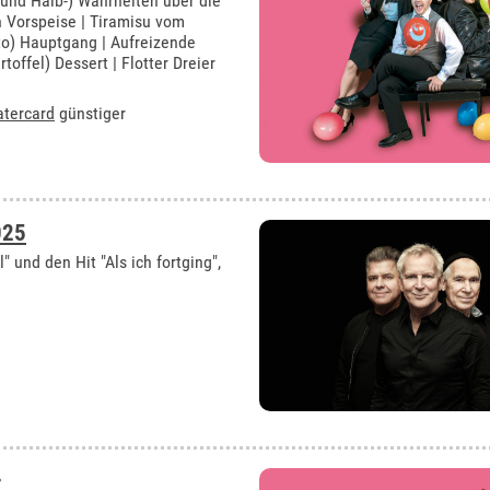
 und Halb-) Wahrheiten über die
n Vorspeise | Tiramisu vom
to) Hauptgang | Aufreizende
toffel) Dessert | Flotter Dreier
atercard
günstiger
025
 und den Hit "Als ich fortging",