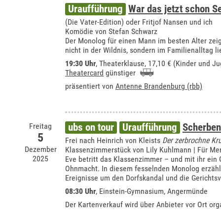
Uraufführung
War das jetzt schon 
(Die Vater-Edition) oder Fritjof Nansen und ich
Komödie von Stefan Schwarz
Der Monolog für einen Mann im besten Alter zei
nicht in der Wildnis, sondern im Familienalltag li
19:30 Uhr
,
Theaterklause
, 17,10 € (Kinder und Ju
Theatercard
günstiger
präsentiert von
Antenne Brandenburg (rbb)
Freitag
ubs on tour
Uraufführung
Scherben
5
Frei nach Heinrich von Kleists
Der zerbrochne Kr
Dezember
Klassenzimmerstück von Lily Kuhlmann | Für Me
2025
Eve betritt das Klassenzimmer – und mit ihr ein
Ohnmacht. In diesem fesselnden Monolog erzählt
Ereignisse um den Dorfskandal und die Gerichts
08:30 Uhr
,
Einstein-Gymnasium, Angermünde
Der Kartenverkauf wird über Anbieter vor Ort orga