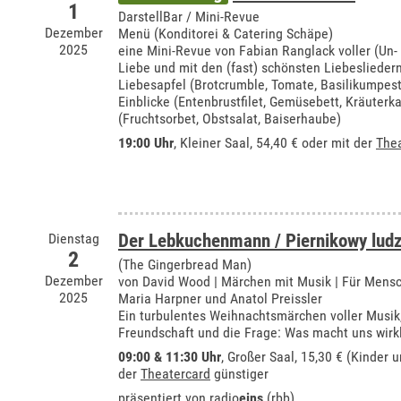
1
DarstellBar / Mini-Revue
Dezember
Menü (Konditorei & Catering Schäpe)
2025
eine Mini-Revue von Fabian Ranglack voller (Un-
Liebe und mit den (fast) schönsten Liebeslieder
Liebesapfel (Brotcrumble, Tomate, Basilikumpes
Einblicke (Entenbrustfilet, Gemüsebett, Kräuterkar
(Fruchtsorbet, Obstsalat, Baiserhaube)
19:00 Uhr
,
Kleiner Saal
, 54,40 € oder mit der
The
Dienstag
Der Lebkuchenmann / Piernikowy ludz
2
(The Gingerbread Man)
Dezember
von David Wood | Märchen mit Musik | Für Mensc
2025
Maria Harpner und Anatol Preissler
Ein turbulentes Weihnachtsmärchen voller Musik
Freundschaft und die Frage: Was macht uns wirkl
09:00 & 11:30 Uhr
,
Großer Saal
, 15,30 € (Kinder 
der
Theatercard
günstiger
präsentiert von
radio
eins
(rbb)