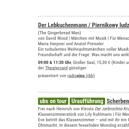
Der Lebkuchenmann / Piernikowy ludz
(The Gingerbread Man)
von David Wood | Märchen mit Musik | Für Mensc
Maria Harpner und Anatol Preissler
Ein turbulentes Weihnachtsmärchen voller Musik
Freundschaft und die Frage: Was macht uns wirkl
09:00 & 11:30 Uhr
,
Großer Saal
, 15,30 € (Kinder 
der
Theatercard
günstiger
präsentiert von
radio
eins
(rbb)
ubs on tour
Uraufführung
Scherben
Frei nach Heinrich von Kleists
Der zerbrochne Kr
Klassenzimmerstück von Lily Kuhlmann | Für Me
Eve betritt das Klassenzimmer – und mit ihr ein
Ohnmacht. In diesem fesselnden Monolog erzählt