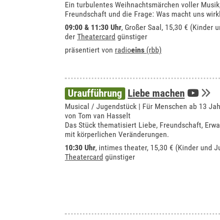
Ein turbulentes Weihnachtsmärchen voller Musik
Freundschaft und die Frage: Was macht uns wirkl
09:00 & 11:30 Uhr
,
Großer Saal
, 15,30 € (Kinder 
der
Theatercard
günstiger
präsentiert von
radio
eins
(rbb)
Uraufführung
Liebe machen
Musical / Jugendstück | Für Menschen ab 13 Ja
von Tom van Hasselt
Das Stück thematisiert Liebe, Freundschaft, E
mit körperlichen Veränderungen.
10:30 Uhr
,
intimes theater
, 15,30 € (Kinder und J
Theatercard
günstiger