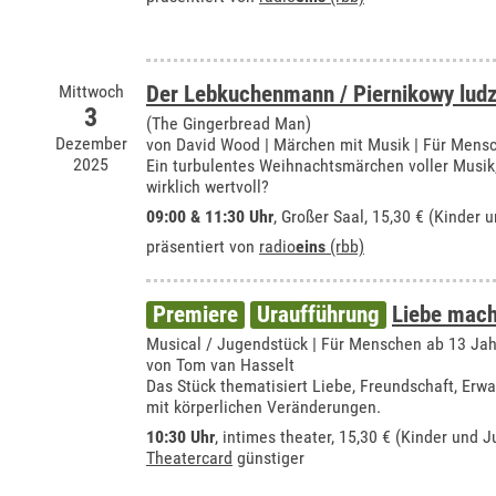
Mittwoch
Der Lebkuchenmann / Piernikowy ludz
3
(The Gingerbread Man)
Dezember
von David Wood | Märchen mit Musik | Für Mensc
2025
Ein turbulentes Weihnachtsmärchen voller Musik
wirklich wertvoll?
09:00 & 11:30 Uhr
,
Großer Saal
, 15,30 € (Kinder 
präsentiert von
radio
eins
(rbb)
Premiere
Uraufführung
Liebe mach
Musical / Jugendstück | Für Menschen ab 13 Ja
von Tom van Hasselt
Das Stück thematisiert Liebe, Freundschaft, E
mit körperlichen Veränderungen.
10:30 Uhr
,
intimes theater
, 15,30 € (Kinder und J
Theatercard
günstiger