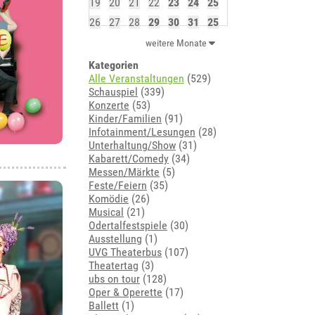
19
20
21
22
23
24
25
26
27
28
29
30
31
25
weitere Monate
Kategorien
Alle Veranstaltungen
(529)
Schauspiel
(339)
Konzerte
(53)
Kinder/Familien
(91)
Infotainment/Lesungen
(28)
Unterhaltung/Show
(31)
Kabarett/Comedy
(34)
Messen/Märkte
(5)
Feste/Feiern
(35)
Komödie
(26)
Musical
(21)
Odertalfestspiele
(30)
Ausstellung
(1)
UVG Theaterbus
(107)
Theatertag
(3)
ubs on tour
(128)
Oper & Operette
(17)
Ballett
(1)