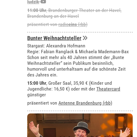
ludzik
11:00 Uhr
,
Brandenburger Theater an der Havel,
Brandenburg an der Havel
präsentiert von
radio
eins
(rbb)
Bunter Weihnachtsteller
Stargast: Alexandra Hofmann
Regie: Fabian Ranglack & Michaela Mademann-Bax
Schon seit mehr als 40 Jahren stimmt der „Bunte
Weihnachtsteller“ sein Publikum besinnlich,
humorvoll und unterhaltsam auf die schönste Zeit
des Jahres ein.
15:00 Uhr
,
Großer Saal
, 35,90 € (Kinder und
Jugendliche: 16,50 €) oder mit der
Theatercard
günstiger
präsentiert von
Antenne Brandenburg (rbb)