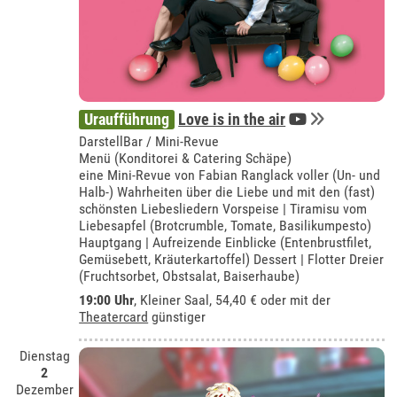
Uraufführung
Love is in the air
DarstellBar / Mini-Revue
Menü (Konditorei & Catering Schäpe)
eine Mini-Revue von Fabian Ranglack voller (Un- und
Halb-) Wahrheiten über die Liebe und mit den (fast)
schönsten Liebesliedern Vorspeise | Tiramisu vom
Liebesapfel (Brotcrumble, Tomate, Basilikumpesto)
Hauptgang | Aufreizende Einblicke (Entenbrustfilet,
Gemüsebett, Kräuterkartoffel) Dessert | Flotter Dreier
(Fruchtsorbet, Obstsalat, Baiserhaube)
19:00 Uhr
,
Kleiner Saal
, 54,40 € oder mit der
Theatercard
günstiger
Dienstag
2
Dezember