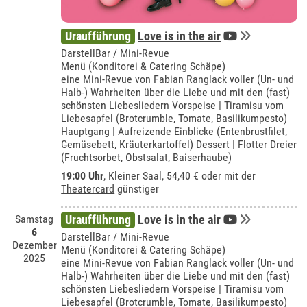
Uraufführung
Love is in the air
DarstellBar / Mini-Revue
Menü (Konditorei & Catering Schäpe)
eine Mini-Revue von Fabian Ranglack voller (Un- und
Halb-) Wahrheiten über die Liebe und mit den (fast)
schönsten Liebesliedern Vorspeise | Tiramisu vom
Liebesapfel (Brotcrumble, Tomate, Basilikumpesto)
Hauptgang | Aufreizende Einblicke (Entenbrustfilet,
Gemüsebett, Kräuterkartoffel) Dessert | Flotter Dreier
(Fruchtsorbet, Obstsalat, Baiserhaube)
19:00 Uhr
,
Kleiner Saal
, 54,40 € oder mit der
Theatercard
günstiger
Samstag
Uraufführung
Love is in the air
6
DarstellBar / Mini-Revue
Dezember
Menü (Konditorei & Catering Schäpe)
2025
eine Mini-Revue von Fabian Ranglack voller (Un- und
Halb-) Wahrheiten über die Liebe und mit den (fast)
schönsten Liebesliedern Vorspeise | Tiramisu vom
Liebesapfel (Brotcrumble, Tomate, Basilikumpesto)