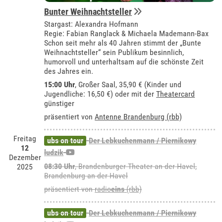
Bunter Weihnachtsteller
Stargast: Alexandra Hofmann
Regie: Fabian Ranglack & Michaela Mademann-Bax
Schon seit mehr als 40 Jahren stimmt der „Bunte
Weihnachtsteller“ sein Publikum besinnlich,
humorvoll und unterhaltsam auf die schönste Zeit
des Jahres ein.
15:00 Uhr
,
Großer Saal
, 35,90 € (Kinder und
Jugendliche: 16,50 €) oder mit der
Theatercard
günstiger
präsentiert von
Antenne Brandenburg (rbb)
Freitag
ubs on tour
Der Lebkuchenmann / Piernikowy
12
ludzik
Dezember
08:30 Uhr
,
Brandenburger Theater an der Havel,
2025
Brandenburg an der Havel
präsentiert von
radio
eins
(rbb)
ubs on tour
Der Lebkuchenmann / Piernikowy