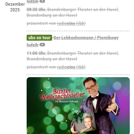
ludzik
Dezember
08:30 Uhr
,
Brandenburger Theater an der Havel,
2025
Brandenburg an der Havel
präsentiert von
radio
eins
(rbb)
ubs on tour
Der Lebkuchenmann / Piernikowy
ludzik
11:00 Uhr
,
Brandenburger Theater an der Havel,
Brandenburg an der Havel
präsentiert von
radio
eins
(rbb)