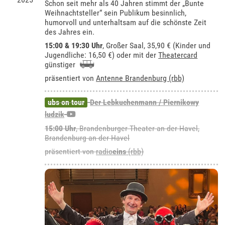
Schon seit mehr als 40 Jahren stimmt der „Bunte
Weihnachtsteller“ sein Publikum besinnlich,
humorvoll und unterhaltsam auf die schönste Zeit
des Jahres ein.
15:00 & 19:30 Uhr
,
Großer Saal
, 35,90 € (Kinder und
Jugendliche: 16,50 €) oder mit der
Theatercard
günstiger
präsentiert von
Antenne Brandenburg (rbb)
ubs on tour
Der Lebkuchenmann / Piernikowy
ludzik
15:00 Uhr
,
Brandenburger Theater an der Havel,
Brandenburg an der Havel
präsentiert von
radio
eins
(rbb)