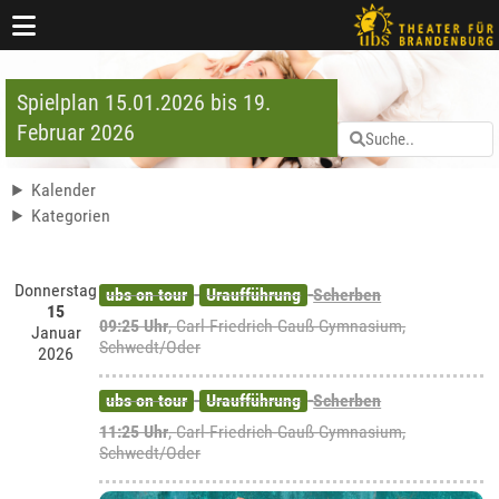
Spielplan 15.01.2026 bis 19.
Februar 2026
Kalender
Kategorien
Donnerstag
ubs on tour
Uraufführung
Scherben
15
09:25 Uhr
,
Carl-Friedrich-Gauß-Gymnasium,
Januar
Schwedt/Oder
2026
ubs on tour
Uraufführung
Scherben
11:25 Uhr
,
Carl-Friedrich-Gauß-Gymnasium,
Schwedt/Oder