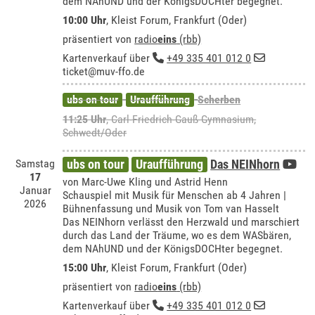
dem NAhUND und der KönigsDOCHter begegnet.
10:00 Uhr
,
Kleist Forum, Frankfurt (Oder)
präsentiert von
radio
eins
(rbb)
Kartenverkauf über
+49 335 401 012 0
ticket@muv-ffo.de
ubs on tour
Uraufführung
Scherben
11:25 Uhr
,
Carl-Friedrich-Gauß-Gymnasium,
Schwedt/Oder
Samstag
ubs on tour
Uraufführung
Das NEINhorn
17
von Marc-Uwe Kling und Astrid Henn
Januar
Schauspiel mit Musik für Menschen ab 4 Jahren |
2026
Bühnenfassung und Musik von Tom van Hasselt
Das NEINhorn verlässt den Herzwald und marschiert
durch das Land der Träume, wo es dem WASbären,
dem NAhUND und der KönigsDOCHter begegnet.
15:00 Uhr
,
Kleist Forum, Frankfurt (Oder)
präsentiert von
radio
eins
(rbb)
Kartenverkauf über
+49 335 401 012 0