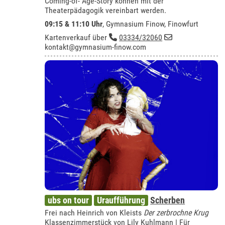
Coming-of- Age-Story können mit der
Theaterpädagogik vereinbart werden.
09:15 & 11:10 Uhr
,
Gymnasium Finow, Finowfurt
Kartenverkauf über
03334/32060
kontakt@gymnasium-finow.com
ubs on tour
Uraufführung
Scherben
Frei nach Heinrich von Kleists
Der zerbrochne Krug
Klassenzimmerstück von Lily Kuhlmann | Für