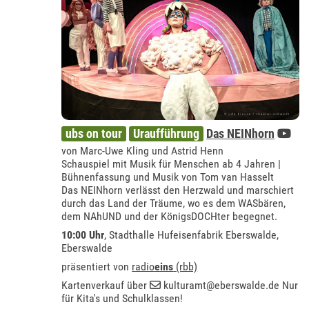
ubs on tour
Uraufführung
Das NEINhorn
von Marc-Uwe Kling und Astrid Henn
Schauspiel mit Musik für Menschen ab 4 Jahren |
Bühnenfassung und Musik von Tom van Hasselt
Das NEINhorn verlässt den Herzwald und marschiert
durch das Land der Träume, wo es dem WASbären,
dem NAhUND und der KönigsDOCHter begegnet.
10:00 Uhr
, Stadthalle Hufeisenfabrik Eberswalde,
Eberswalde
präsentiert von
radio
eins
(rbb)
Kartenverkauf über
kulturamt@eberswalde.de
Nur
für Kita's und Schulklassen!