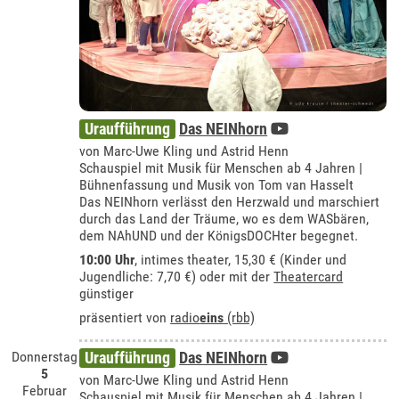
Uraufführung
Das NEINhorn
von Marc-Uwe Kling und Astrid Henn
Schauspiel mit Musik für Menschen ab 4 Jahren |
Bühnenfassung und Musik von Tom van Hasselt
Das NEINhorn verlässt den Herzwald und marschiert
durch das Land der Träume, wo es dem WASbären,
dem NAhUND und der KönigsDOCHter begegnet.
10:00 Uhr
,
intimes theater
, 15,30 € (Kinder und
Jugendliche: 7,70 €) oder mit der
Theatercard
günstiger
präsentiert von
radio
eins
(rbb)
Donnerstag
Uraufführung
Das NEINhorn
5
von Marc-Uwe Kling und Astrid Henn
Februar
Schauspiel mit Musik für Menschen ab 4 Jahren |