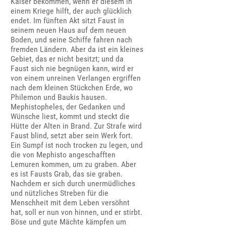
Kaiser bekommen, wenn er diesem in
einem Kriege hilft, der auch glücklich
endet. Im fünften Akt sitzt Faust in
seinem neuen Haus auf dem neuen
Boden, und seine Schiffe fahren nach
fremden Ländern. Aber da ist ein kleines
Gebiet, das er nicht besitzt; und da
Faust sich nie begnügen kann, wird er
von einem unreinen Verlangen ergriffen
nach dem kleinen Stückchen Erde, wo
Philemon und Baukis hausen.
Mephistopheles, der Gedanken und
Wünsche liest, kommt und steckt die
Hütte der Alten in Brand. Zur Strafe wird
Faust blind, setzt aber sein Werk fort.
Ein Sumpf ist noch trocken zu legen, und
die von Mephisto angeschafften
Lemuren kommen, um zu graben. Aber
es ist Fausts Grab, das sie graben.
Nachdem er sich durch unermüdliches
und nützliches Streben für die
Menschheit mit dem Leben versöhnt
hat, soll er nun von hinnen, und er stirbt.
Böse und gute Mächte kämpfen um