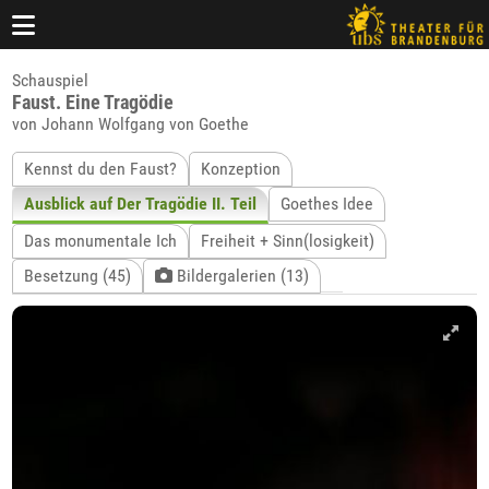
Schauspiel
Faust. Eine Tragödie
von Johann Wolfgang von Goethe
Kennst du den Faust?
Konzeption
Ausblick auf Der Tragödie II. Teil
Goethes Idee
Das monumentale Ich
Freiheit + Sinn(losigkeit)
Besetzung (45)
Bildergalerien (13)