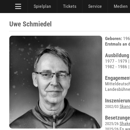
Spielplan
Tickets
Service
Medien
Uwe Schmiedel
Geboren:
196
Erstmals an 
Ausbildung
1977 - 1979 
1982 - 1986 
Engagemen
Mitteldeutsc
Landesbühne 
Inszenierun
Skan
2002/03
Besetzunge
Shake
2025/26
Es wa
2025/26