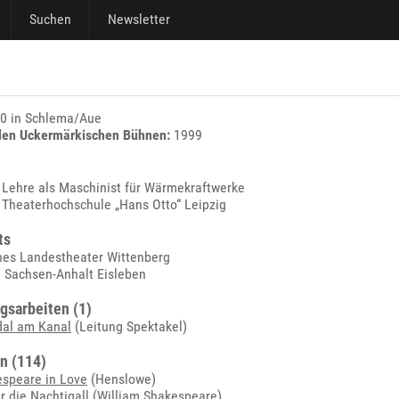
Suchen
Newsletter
0 in Schlema/Aue
den Uckermärkischen Bühnen:
1999
| Lehre als Maschinist für Wärmekraftwerke
| Theaterhochschule „Hans Otto“ Leipzig
ts
hes Landestheater Wittenberg
Sachsen-Anhalt Eisleben
gsarbeiten (1)
dal am Kanal
(Leitung Spektakel)
n (114)
speare in Love
(Henslowe)
r die Nachtigall
(William Shakespeare)