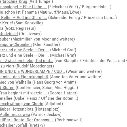
erbrochne Krug
(Veit Tümpel)
Ulenspiegel – Eine Liebe ...
(
Fleischer (Volk) / Bürgermeiste...
)
ie schön ist Panama
(Maulwurf/Maus/Löwe)
 Reller – Voll ins Ohr un...
(
Schneider Emsig / Prinzessin Lum...
)
 Kerle!
(Sam Knoxville)
ra
(Götz, Regisseur)
chatzinsel
(Dr. Livesey)
äuber
(Maximilian von Moor und weitere)
änguru-Chroniken
(Kleinkünstler)
erz und eine Seele – Der ...
(Michael Graf)
erz und eine Seele – Die ...
(Michael Graf)
r - Zwischen Liebe, Tod und...
(
von Staupitz / Friedrich der Wei...
und 
 zu viert
(Rudolf Moosdenger)
IN UND DIE WUNDERLAMPE / CUD...
(Wesir und weitere)
 mio - das Figarokomplott
(Annettas Vater und weitere)
ied von Walhalla
(Hans Georg von Arnim)
9 Stufen
(
Conférencier, Spion, Mrs. Higgi...
)
Frau beginnt mit vierzig ...
(George Harper)
enallee
(
Onkel Heinz / Offizier der Roten...
)
erschwörung von Chorin
(Adjutant)
äuber Hotzenplotz
(Hotzenplotz)
Müller muss weg
(Patrick Jeskow)
ellBar - Beate. Der Orgasmu...
(Rechtsanwalt)
cheibenvorfall
(Kretzky)