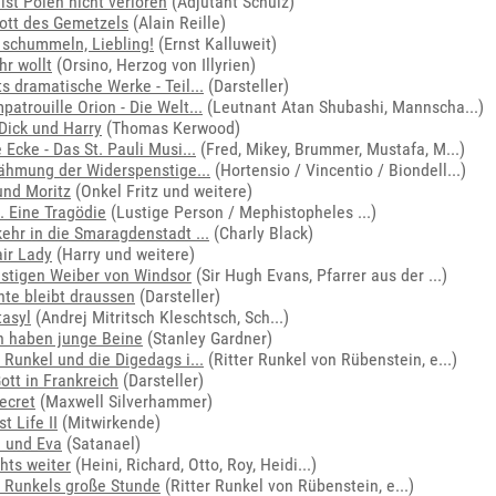
ist Polen nicht verloren
(Adjutant Schulz)
ott des Gemetzels
(Alain Reille)
 schummeln, Liebling!
(Ernst Kalluweit)
hr wollt
(Orsino, Herzog von Illyrien)
ts dramatische Werke - Teil...
(Darsteller)
patrouille Orion - Die Welt...
(
Leutnant Atan Shubashi, Mannscha...
)
Dick und Harry
(Thomas Kerwood)
 Ecke - Das St. Pauli Musi...
(
Fred, Mikey, Brummer, Mustafa, M...
)
ähmung der Widerspenstige...
(
Hortensio / Vincentio / Biondell...
)
nd Moritz
(Onkel Fritz und weitere)
. Eine Tragödie
(
Lustige Person / Mephistopheles ...
)
ehr in die Smaragdenstadt ...
(Charly Black)
ir Lady
(Harry und weitere)
ustigen Weiber von Windsor
(
Sir Hugh Evans, Pfarrer aus der ...
)
nte bleibt draussen
(Darsteller)
asyl
(
Andrej Mitritsch Kleschtsch, Sch...
)
 haben junge Beine
(Stanley Gardner)
r Runkel und die Digedags i...
(
Ritter Runkel von Rübenstein, e...
)
ott in Frankreich
(Darsteller)
ecret
(Maxwell Silverhammer)
st Life II
(Mitwirkende)
 und Eva
(Satanael)
hts weiter
(
Heini, Richard, Otto, Roy, Heidi...
)
r Runkels große Stunde
(
Ritter Runkel von Rübenstein, e...
)