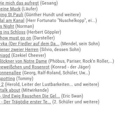
ie mich das aufregt
(Gesang)
leine Muck
(Läufer)
ing St.Pauli
(Günther Hundt und weitere)
dal am Kanal
(
Herr Fortunato "Nuschelkopp", ei...
)
s Night
(Norman)
g ins Schloss
(Herbert Göppler)
Show must go on
(Darsteller)
vka (Der Fiedler auf dem Da...
(Mendel, sein Sohn)
iener zweier Herren
(Silvio, dessen Sohn)
njagd
(Ezekiel Cheever)
löckner von Notre Dame
(
Phöbus, Pariser, Rock'n Roller,...
)
eeweißchen und Rosenrot
(Konrad - der Jäger)
onnenallee
(
Georg, Ralf-Roland, Schüler, Uw...
)
spotting
(Tommy)
 2
(
Herold, Leiter der Lustbarkeiten...
und weitere)
 talk about
(Mitwirkende)
- Und Ewig Rauschen Die Gel...
(Eric Swan)
 - Der Trägödie erster Te...
(2. Schüler und weitere)