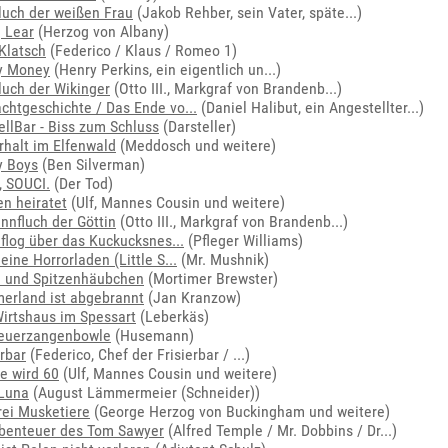
luch der weißen Frau
(
Jakob Rehber, sein Vater, späte...
)
 Lear
(Herzog von Albany)
Klatsch
(Federico / Klaus / Romeo 1)
y Money
(
Henry Perkins, ein eigentlich un...
)
luch der Wikinger
(
Otto III., Markgraf von Brandenb...
)
chtgeschichte / Das Ende vo...
(
Daniel Halibut, ein Angestellter...
)
ellBar - Biss zum Schluss
(Darsteller)
rhalt im Elfenwald
(Meddosch und weitere)
y Boys
(Ben Silverman)
 SOUCI.
(Der Tod)
en heiratet
(Ulf, Mannes Cousin und weitere)
nnfluch der Göttin
(
Otto III., Markgraf von Brandenb...
)
 flog über das Kuckucksnes...
(Pfleger Williams)
leine Horrorladen (Little S...
(Mr. Mushnik)
 und Spitzenhäubchen
(Mortimer Brewster)
rland ist abgebrannt
(Jan Kranzow)
irtshaus im Spessart
(Leberkäs)
Feuerzangenbowle
(Husemann)
erbar
(
Federico, Chef der Frisierbar / ...
)
e wird 60
(Ulf, Mannes Cousin und weitere)
 Luna
(August Lämmermeier (Schneider))
rei Musketiere
(George Herzog von Buckingham und weitere)
benteuer des Tom Sawyer
(
Alfred Temple / Mr. Dobbins / Dr...
)