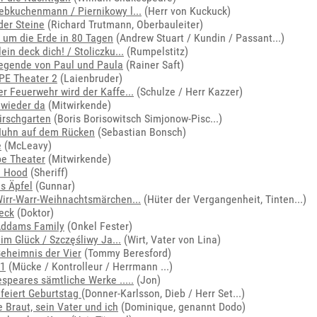
ebkuchenmann / Piernikowy l...
(Herr von Kuckuck)
der Steine
(Richard Trutmann, Oberbauleiter)
 um die Erde in 80 Tagen
(
Andrew Stuart / Kundin / Passant...
)
lein deck dich! / Stoliczku...
(Rumpelstitz)
egende von Paul und Paula
(Rainer Saft)
PE Theater 2
(Laienbruder)
er Feuerwehr wird der Kaffe...
(Schulze / Herr Kazzer)
t wieder da
(Mitwirkende)
irschgarten
(
Boris Borisowitsch Simjonow-Pisc...
)
Huhn auf dem Rücken
(Sebastian Bonsch)
e
(McLeavy)
e Theater
(Mitwirkende)
n Hood
(Sheriff)
s Äpfel
(Gunnar)
irr-Warr-Weihnachtsmärchen...
(
Hüter der Vergangenheit, Tinten...
)
eck
(Doktor)
Addams Family
(Onkel Fester)
im Glück / Szczęśliwy Ja...
(Wirt, Vater von Lina)
eheimnis der Vier
(Tommy Beresford)
 1
(
Mücke / Kontrolleur / Herrmann ...
)
speares sämtliche Werke .....
(Jon)
 feiert Geburtstag
(
Donner-Karlsson, Dieb / Herr Set...
)
 Braut, sein Vater und ich
(Dominique, genannt Dodo)