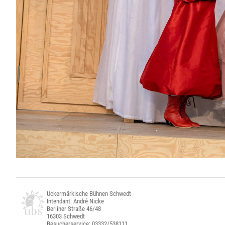
Uckermärkische Bühnen Schwedt
Intendant: André Nicke
Berliner Straße 46/48
16303 Schwedt
Besucherservice: 03332/538111