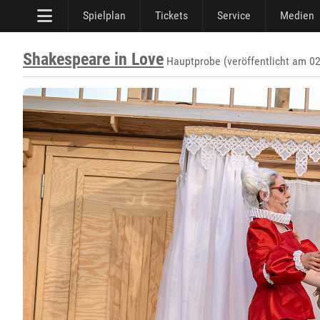
Spielplan
Tickets
Service
Medien
Shakespeare in Love
Hauptprobe (veröffentlicht am 0