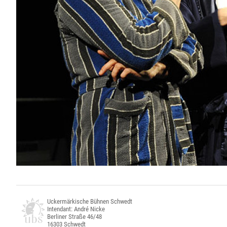
Uckermärkische Bühnen Schwedt
Intendant: André Nicke
Berliner Straße 46/48
16303 Schwedt