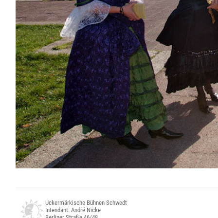
Uckermärkische Bühnen Schwedt
Intendant: André Nicke
Berliner Straße 46/48