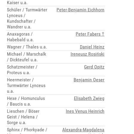
Kaiser u.a.
Schüler / Turmwärter
Peter-Benjamin Eichhorn
Lynceus /
Kundschafter /
Wandrer u.a.
Anaxagoras /
Peter Fabers †
Habebald u.a.
Wagner / Thales u.a.
Daniel Heinz
Michael / Marschalk
Ireneusz Rosiński
/ Dickteufel u.a.
Schatzmeister /
Gerd Opitz
Proteus u.a.
Heermeister /
Benjamin Oeser
Turmwärter Lynceus
u.a.
Hexe / Homunculus
Elisabeth Zwieg
/ Baucis u.a.
Lieschen / Böser
Ines Venus Heinrich
Geist / Helena /
Sorge u.a.
Sphinx / Phorkyade /
Alexandra-Magdalena