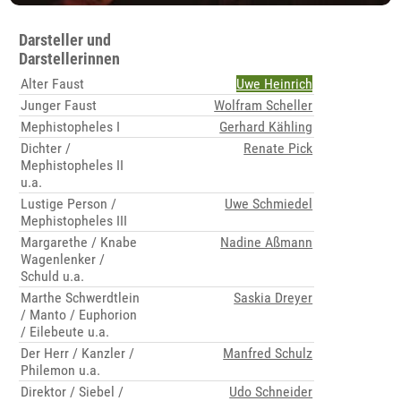
Darsteller und
Darstellerinnen
Alter Faust
Uwe Heinrich
Junger Faust
Wolfram Scheller
Mephistopheles I
Gerhard Kähling
Dichter /
Renate Pick
Mephistopheles II
u.a.
Lustige Person /
Uwe Schmiedel
Mephistopheles III
Margarethe / Knabe
Nadine Aßmann
Wagenlenker /
Schuld u.a.
Marthe Schwerdtlein
Saskia Dreyer
/ Manto / Euphorion
/ Eilebeute u.a.
Der Herr / Kanzler /
Manfred Schulz
Philemon u.a.
Direktor / Siebel /
Udo Schneider