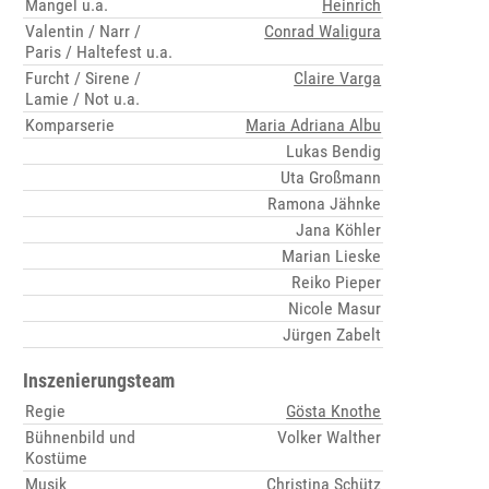
Mangel u.a.
Heinrich
Valentin / Narr /
Conrad Waligura
Paris / Haltefest u.a.
Furcht / Sirene /
Claire Varga
Lamie / Not u.a.
Komparserie
Maria Adriana Albu
Lukas Bendig
Uta Großmann
Ramona Jähnke
Jana Köhler
Marian Lieske
Reiko Pieper
Nicole Masur
Jürgen Zabelt
Inszenierungsteam
Regie
Gösta Knothe
Bühnenbild und
Volker Walther
Kostüme
Musik
Christina Schütz