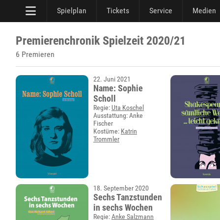
Spielplan
Tickets
Service
Medien
Premierenchronik Spielzeit 2020/21
6 Premieren
22. Juni 2021
Name: Sophie
Scholl
Regie:
Uta Koschel
Ausstattung: Anke
Fischer
Kostüme:
Katrin
Trommler
18. September 2020
Sechs Tanzstunden
in sechs Wochen
Regie:
Anke Salzmann