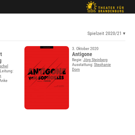
Spielzeit 2020/21
3. Oktober 2020
rt
Antigone
g
Regie:
Jörg Steinberg
Ausstattung:
Stephanie
schel
Dorn
Leitung:
k
 Anke