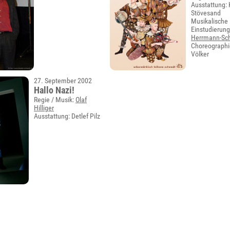
Ausstattung: 
Stövesand
Musikalische
Einstudierun
Herrmann-Sch
Choreographie
Völker
27. September 2002
Hallo Nazi!
Regie / Musik:
Olaf
Hilliger
Ausstattung: Detlef Pilz