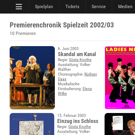
Spielplan
Tickets
Service
Medien
Premierenchronik Spielzeit 2002/03
10 Premieren
6. Juni 2003
Skandal am Kanal
Regie:
Gösta Knothe
Ausstattung: Volker
Walther
Choreographie:
Rüdiger
Daas
Musikalische
Einstudierung:
Elena
Wilke
15. Februar 2003
Einzug ins Schloss
Regie:
Gösta Knothe
Ausstattung: Volker