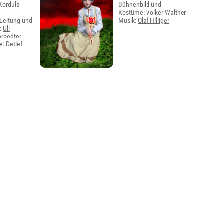
Kordula
Bühnenbild und
Kostüme: Volker Walther
 Leitung und
Musik:
Olaf Hilliger
g:
Uli
roedter
: Detlef