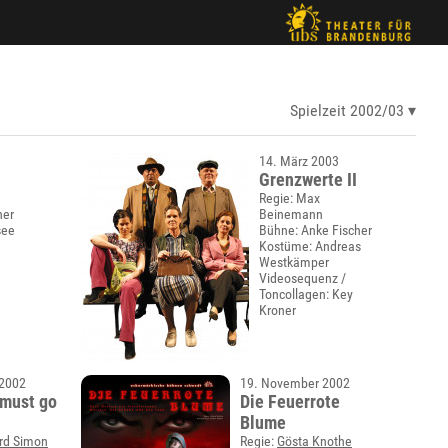
Spielzeit 2002/03
14. März 2003
Grenzwerte II
Regie: Max
her
Beinemann
see
Bühne: Anke Fischer
Kostüme: Andreas
Westkämper
Videosequenz /
Toncollagen: Key
Kroner
 2002
19. November 2002
must go
Die Feuerrote
Blume
rd Simon
Regie:
Gösta Knothe