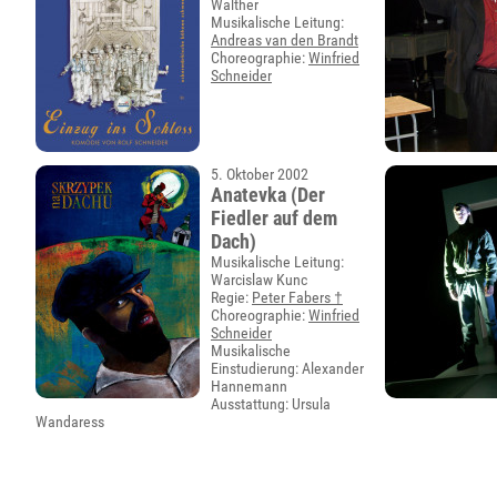
Walther
Musikalische Leitung:
Andreas van den Brandt
Choreographie:
Winfried
Schneider
5. Oktober 2002
Anatevka (Der
Fiedler auf dem
Dach)
Musikalische Leitung:
Warcislaw Kunc
Regie:
Peter Fabers †
Choreographie:
Winfried
Schneider
Musikalische
Einstudierung: Alexander
Hannemann
Ausstattung: Ursula
Wandaress