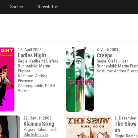
Suchen
Newsletter
17. April 2003
4. April 2003
Ladies Night
Creeps
Regie: Karlheinz Liefers
Regie:
Olaf Hilliger
Bühnenbild: Martin
Bühnenbild: Martin Fisc
Fischer
Kostüme: Andrea Eisen
Kostüme: Andrea
Eisensee
Choreographie: Detlef
Völker
22. Januar 2003
6. Dezember
Klamms Krieg
The Show 
Regie / Bühnenbild:
on
Udo Schneider
Regie:
Reinha