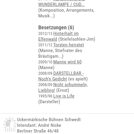
WUNDERLAMPE / CUD...
(
Komposition, Arrangements,
Musik...
)
Besetzungen (6)
Hinterhalt im
2012/13
Elfenwald
(Stiefelsohlen-Jim)
Torsten heiratet
2011/12
(
Manne, Stiefvater des
Bräutigam...
)
Manne wird 60
2009/10
(Manne)
DARSTELLBAR -
2008/09
Noch‘n Gedicht
(es spielt)
Nicht schummeln,
2008/09
Liebling!
(Ernst)
Live is Life
1995/96
(Darsteller)
Uckermärkische Bühnen Schwedt
Intendant: André Nicke
Berliner Straße 46/48