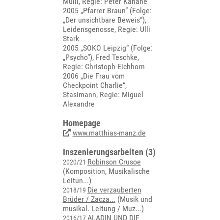
Mülli, Regie: Peter Kahane
2005 „Pfarrer Braun“ (Folge:
„Der unsichtbare Beweis“),
Leidensgenosse, Regie: Ulli
Stark
2005 „SOKO Leipzig“ (Folge:
„Psycho“), Fred Teschke,
Regie: Christoph Eichhorn
2006 „Die Frau vom
Checkpoint Charlie“,
Stasimann, Regie: Miguel
Alexandre
Homepage
www.matthias-manz.de
Inszenierungsarbeiten (3)
Robinson Crusoe
2020/21
(
Komposition, Musikalische
Leitun...
)
Die verzauberten
2018/19
Brüder / Zacza...
(
Musik und
musikal. Leitung / Muz...
)
ALADIN UND DIE
2016/17