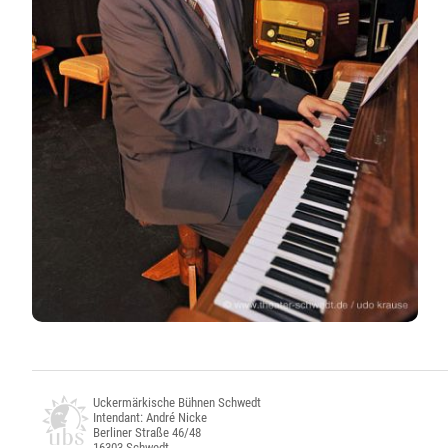
Uckermärkische Bühnen Schwedt
Intendant: André Nicke
Berliner Straße 46/48
16303 Schwedt